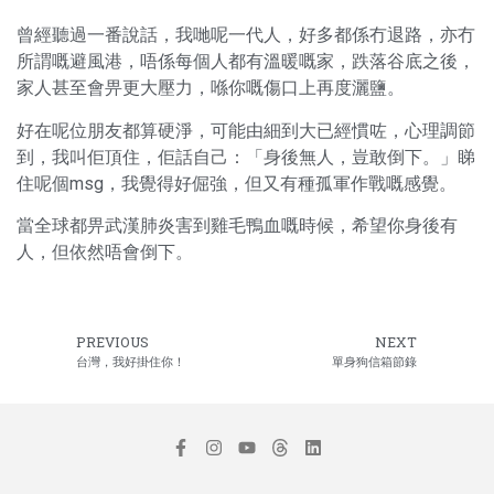
曾經聽過一番說話，我哋呢一代人，好多都係冇退路，亦冇
所謂嘅避風港，唔係每個人都有溫暖嘅家，跌落谷底之後，
家人甚至會畀更大壓力，喺你嘅傷口上再度灑鹽。
好在呢位朋友都算硬淨，可能由細到大已經慣咗，心理調節
到，我叫佢頂住，佢話自己：「身後無人，豈敢倒下。」睇
住呢個msg，我覺得好倔強，但又有種孤軍作戰嘅感覺。
當全球都畀武漢肺炎害到雞毛鴨血嘅時候，希望你身後有
人，但依然唔會倒下。
PREVIOUS
NEXT
台灣，我好掛住你！
單身狗信箱節錄