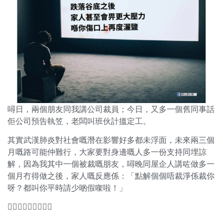
噚日，兩個朋友同我講公司裁員；今日，又多一個舊同事話
佢公司預告執笠，老闆叫班伙計搵定工。
其實武漢肺炎對社會嘅潛在影響好多都未浮面，未來兩三個
月嘅路可能仲難行，大家要對身邊嘅人多一份支持同埋諒
解，因為我其中一個被裁嘅朋友，噚晚同屋企人講咗做多一
個月冇得做之後，家人嘅反應係：「點解個個唔裁淨係裁你
呀？都叫你平時請少啲假㗎啦！」
🤦🏻‍♂️🤦🏻‍♂️🤦🏻‍♂️