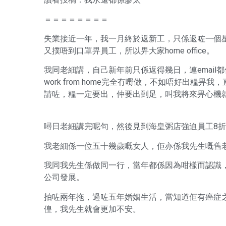
＝＝＝＝＝＝＝＝
失業接近一年，我一月終於返新工，只係返咗一個
又撲唔到口罩畀員工，所以畀大家home office。
我同老細講，自己新年前只係返得幾日，連emai
work from home完全冇嘢做，不如唔好出糧畀
請咗，糧一定要出，仲要出到足，叫我將來畀心機
噚日老細講完呢句，然後見到海皇粥店強迫員工8
我老細係一位五十幾歲嘅女人，佢亦係我先生嘅舊老
我同我先生係做同一行，當年都係因為咁樣而認識
公司發展。
拍咗兩年拖，過咗五年婚姻生活，當知道佢有癌症
偟，我先生就會更加不安。