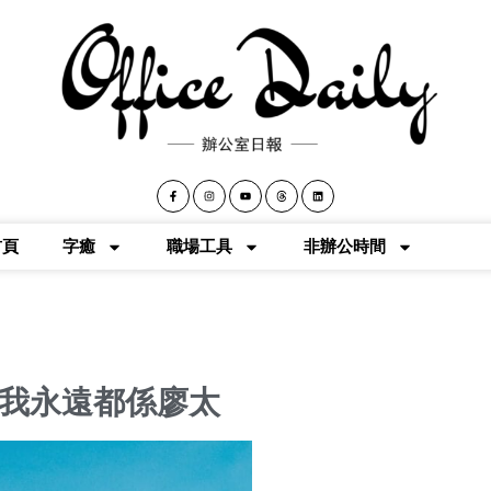
首頁
字癒
職場工具
非辦公時間
我永遠都係廖太