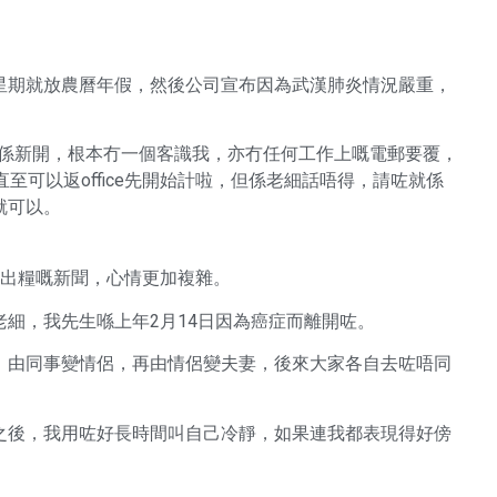
星期就放農曆年假，然後公司宣布因為武漢肺炎情況嚴重，
l都係新開，根本冇一個客識我，亦冇任何工作上嘅電郵要覆，
我，直至可以返office先開始計啦，但係老細話唔得，請咗就係
就可以。
折出糧嘅新聞，心情更加複雜。
細，我先生喺上年2月14日因為癌症而離開咗。
，由同事變情侶，再由情侶變夫妻，後來大家各自去咗唔同
之後，我用咗好長時間叫自己冷靜，如果連我都表現得好傍