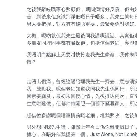
之後我辭咗職專心照顧佢，期間病情好反覆，佢由
苦，到後來佢意識到淨低嘅日子唔多，我先生就每
男人要把握，對方有冇錢唔重要，最緊要係對我好
大概，呢啲就係我先生最後同我講嘅說話。其實佢
多朋友同埋同事都有嚟探佢，包括佢個老細，亦即
我唔明白點解上天要咁快拎走我先生條命，我仲未
懷？
走唔出傷痛，曾經諗過陪埋我先生一齊去，意志消
我，鼓勵我。呢個老細知道我同我先生係同行，所
因素要顧及，最初未回復心情，先後推咗兩次，直
生意咁難做，佢都仲肯關照一個舊下屬嘅家人，所
想借位多謝呢個咁重情義嘅老細，糧我照收，之後
另外想同我先生講，雖然上年今日係你離開嘅日子
擔心，亦唔好催我搵第二個，Just Alone, Not Lonely