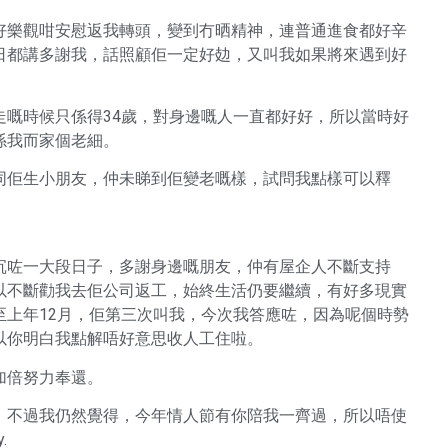
好樂觀咁安慰返我轉頭，變到冇晒精神，連普通進食都好辛
日都講多謝我，話照顧佢一定好攰，又叫我如果將來遇到好
。
走嘅時候只係得34歲，對身邊嘅人一直都好好，所以當時好
係我而家個老細。
同佢生小朋友，仲未睇到佢變老嘅樣，試問我點樣可以釋
沉咗一大段日子，多謝身邊嘅朋友，仲有屋企人不斷支持
以不斷勸我去佢公司返工，始終生活仍要繼續，有好多現實
至上年12月，佢第三次叫我，今次我答應咗，因為呢個時勢
以你明白我點解唔好意思收人工住啦。
加倍努力奉還。
，不過我仍然覺得，今年情人節有你陪我一齊過，所以唔使
.