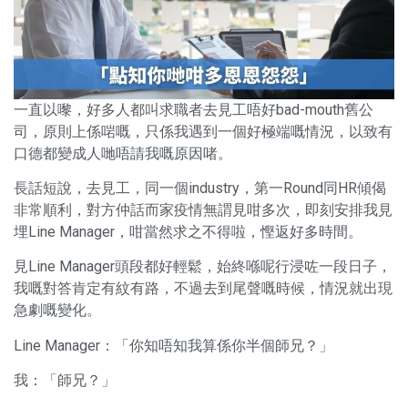
一直以嚟，好多人都叫求職者去見工唔好bad-mouth舊公
司，原則上係啱嘅，只係我遇到一個好極端嘅情況，以致有
口德都變成人哋唔請我嘅原因啫。
長話短說，去見工，同一個industry，第一Round同HR傾偈
非常順利，對方仲話而家疫情無謂見咁多次，即刻安排我見
埋Line Manager，咁當然求之不得啦，慳返好多時間。
見Line Manager頭段都好輕鬆，始終喺呢行浸咗一段日子，
我嘅對答肯定有紋有路，不過去到尾聲嘅時候，情況就出現
急劇嘅變化。
Line Manager：「你知唔知我算係你半個師兄？」
我：「師兄？」