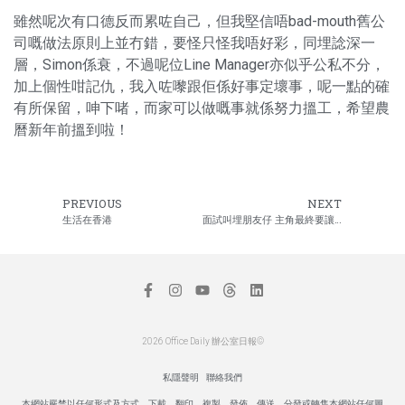
雖然呢次有口德反而累咗自己，但我堅信唔bad-mouth舊公
司嘅做法原則上並冇錯，要怪只怪我唔好彩，同埋諗深一
層，Simon係衰，不過呢位Line Manager亦似乎公私不分，
加上個性咁記仇，我入咗嚟跟佢係好事定壞事，呢一點的確
有所保留，呻下啫，而家可以做嘅事就係努力搵工，希望農
曆新年前搵到啦！
PREVIOUS
NEXT
生活在香港
面試叫埋朋友仔 主角最終要讓位
2026 Office Daily 辦公室日報©
私隱聲明
聯絡我們
本網站嚴禁以任何形式及方式，下載、翻印、複製、發佈、傳送、分發或轉售本網站任何圖