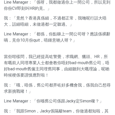
Line Manager：「係呀，我都做過你上一間公司，所以見到
你份CV即刻叫HR約見。」
我：「竟然？香港真係細，不過都正常，我哋呢行話大唔
大，話細唔細，未做過都一定聽過。」
Line Manager：「都係，你點睇上一間公司呀？應該係裸辭
喎，見你10月份quit，唔鍾意啲人呀？」
當佢咁樣問，我已經提高咗警覺，求職網、獵頭、HR，所
有嘅前人同埋專業人士都會教你唔好bad-mouth舊公司，唔
好bad-mouth舊僱主同埋舊同事，由細聽到大嘅理論，呢啲
時候梗係要謹慎應對啦！
我：「哦，唔係，舊公司都畀咗好多機會我，係我自己想尋
求新挑戰啫！」
Line Manager：「你喺舊公司係跟Jacky定Simon㗎？」
我：「我跟Simon，Jacky係隔籬team，你做過都知啦，其