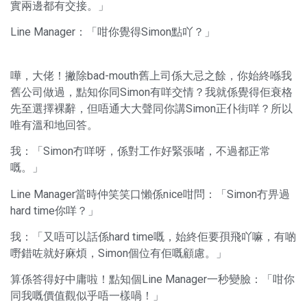
實兩邊都有交接。」
Line Manager：「咁你覺得Simon點吖？」
嘩，大佬！撇除bad-mouth舊上司係大忌之餘，你始終喺我
舊公司做過，點知你同Simon有咩交情？我就係覺得佢衰格
先至選擇裸辭，但唔通大大聲同你講Simon正仆街咩？所以
唯有溫和地回答。
我：「Simon冇咩呀，係對工作好緊張啫，不過都正常
嘅。」
Line Manager當時仲笑笑口懶係nice咁問：「Simon冇畀過
hard time你咩？」
我：「又唔可以話係hard time嘅，始終佢要孭飛吖嘛，有啲
嘢錯咗就好麻煩，Simon個位有佢嘅顧慮。」
算係答得好中庸啦！點知個Line Manager一秒變臉：「咁你
同我嘅價值觀似乎唔一樣喎！」