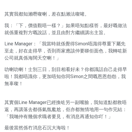
其實我都知瀨嘢㗎喇，差在點瀨法㗎啫。
我：「下，價值觀唔一樣？」如果唔知點樣答，最好嘅做法
就係重複對方嘅說話，並且由對方繼續講出主旨。
Line Manager：「我當時就係覺得Simon唔識得尊重下屬先
至走，好在走得早，否則而家應該仲要睇佢面色，我轉咗新
公司就真係海闊天空喇！」
叻喇叻喇！士別三日，刮目相看好未？你都識話自己走得早
啦！我都唔識你，更加唔知你同Simon之間嘅恩恩怨怨，我
無辜㗎！
其實個Line Manager已經換咗另一副嘴臉，我知道點都救唔
返，再講落去都係氣氛尷尬，佢亦都無情地用一句作完結：
「我哋仲有幾個求職者要見，有消息再通知你吖！」
最後當然係冇消息石沉大海啦！