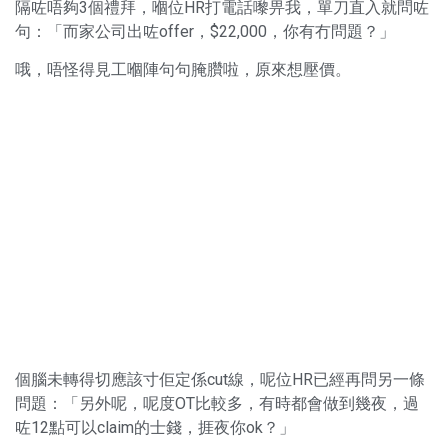
隔咗唔夠3個禮拜，嗰位HR打電話嚟畀我，單刀直入就問咗
句：「而家公司出咗offer，$22,000，你有冇問題？」
哦，唔怪得見工嗰陣句句腌臢啦，原來想壓價。
個腦未轉得切應該寸佢定係cut線，呢位HR已經再問另一條
問題：「另外呢，呢度OT比較多，有時都會做到幾夜，過
咗12點可以claim的士錢，捱夜你ok？」