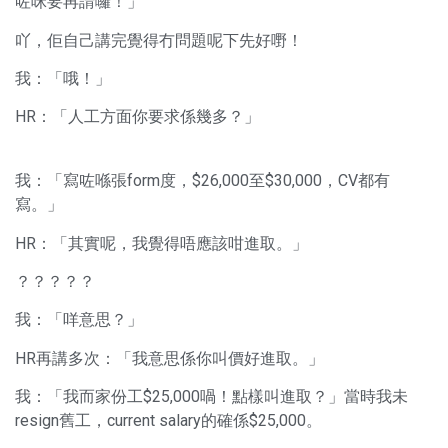
咗咪要再請囉！」
吖，佢自己講完覺得冇問題呢下先好嘢！
我：「哦！」
HR：「人工方面你要求係幾多？」
我：「寫咗喺張form度，$26,000至$30,000，CV都有
寫。」
HR：「其實呢，我覺得唔應該咁進取。」
？？？？？
我：「咩意思？」
HR再講多次：「我意思係你叫價好進取。」
我：「我而家份工$25,000喎！點樣叫進取？」當時我未
resign舊工，current salary的確係$25,000。