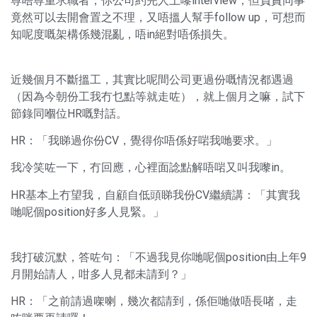
尊唔尊重求職者，你公司約完人上嚟interview，但負責同事
竟然可以去開會置之不理，又唔搵人幫手follow up，可想而
知呢度嘅架構係幾混亂，唔in絕對唔係損失。
近幾個月不斷搵工，其實比呢間公司更過份嘅情況都遇過
（因為今朝份工我冇乜點等就走咗），就上個月之嘛，試下
節錄同嗰位HR嘅對話。
HR：「我睇過你份CV，覺得你唔係好啱我哋要求。」
我冷笑咗一下，冇回應，心裡面諗點解唔啱又叫我嚟in。
HR基本上冇望我，自顧自低頭睇我份CV繼續講：「其實我
哋呢個position好多人見緊。」
我打破沉默，答咗句：「不過我見你哋呢個position由上年9
月開始請人，咁多人見都未請到？」
HR：「之前請過㗎喇，幾次都請到，係佢哋做唔長啫，走