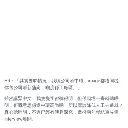
HR：「其實要睇情況，我哋公司喺中環，image都唔同啦，
你舊公司喺新蒲崗，嗰度係工廠區。」
雖然講緊中文，我隻隻字都聽得明，但係砌埋一齊就聽唔
明，佢嘅意思係返中環高尚啲，所以應該降低人工去遷就？
真心聽唔明，不過已經冇興趣深究，敷衍兩句就結束咗個
interview離開。