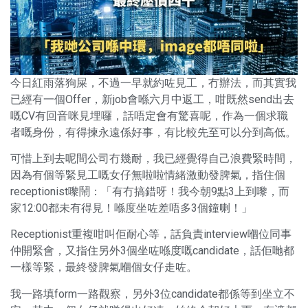
今日紅雨落狗屎，不過一早就約咗見工，冇辦法，而其實我
已經有一個Offer，新job會喺六月中返工，咁既然send出去
嘅CV有回音咪見埋囉，話唔定會有驚喜呢，作為一個求職
者嘅身份，有得揀永遠係好事，有比較先至可以分到高低。
可惜上到去呢間公司冇幾耐，我已經覺得自己浪費緊時間，
因為有個等緊見工嘅女仔無啦啦情緒激動發脾氣，指住個
receptionist嚟鬧：「有冇搞錯呀！我今朝9點3上到嚟，而
家12:00都未有得見！喺度坐咗差唔多3個鐘喇！」
Receptionist重複咁叫佢耐心等，話負責interview嗰位同事
仲開緊會，又指住另外3個坐咗喺度嘅candidate，話佢哋都
一樣等緊，最終發脾氣嗰個女仔走咗。
我一路填form一路觀察，另外3位candidate都係等到坐立不