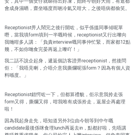
安，其中一個女仔就睇得出好凍，始終今朝好大雨，有遮都
會成身濕晒，齋坐喺度而啲冷氣又咁大，之後唔病都偷笑。
Receptionist畀人鬧完之後行開咗，似乎係搵同事傾呢單
嘢，當我填form填到一半嘅時候，receptionist又行出嚟向
我哋咁多人講：「負責interview嘅同事仲忙緊，而家都12點
幾，不如你哋食完晏再返上嚟吖！」
我二話不說企起身，遞返個訪客證畀receptionist，然後問
佢：「我唔見喇，介唔介意我撕爛呢張form？因為有個人資
料喺度。」
Receptionist錯愕咗一下，但都算禮貌，佢示意我拎走張
form又得，撕爛又得，咁我唯有成張拎走，返屋企再處理
啦！
因為我起身走先，唔知道另外3位由今朝等到中午嘅
candidate最後係咪食埋lunch再返去in，點都好啦，先唔講