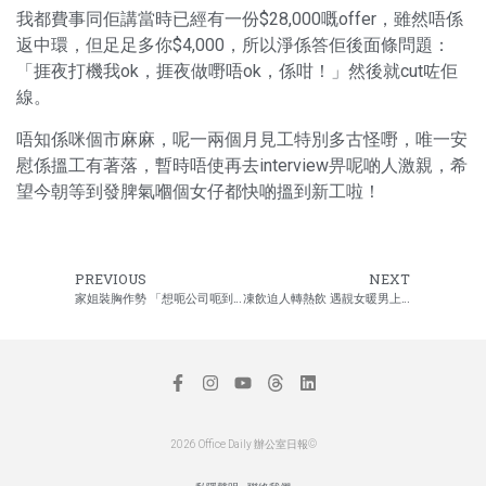
我都費事同佢講當時已經有一份$28,000嘅offer，雖然唔係
返中環，但足足多你$4,000，所以淨係答佢後面條問題：
「捱夜打機我ok，捱夜做嘢唔ok，係咁！」然後就cut咗佢
線。
唔知係咪個市麻麻，呢一兩個月見工特別多古怪嘢，唯一安
慰係搵工有著落，暫時唔使再去interview畀呢啲人激親，希
望今朝等到發脾氣嗰個女仔都快啲搵到新工啦！
PREVIOUS
NEXT
家姐裝胸作勢 「想呃公司呃到幾時？」
凍飲迫人轉熱飲 遇靚女暖男上身
2026 Office Daily 辦公室日報©