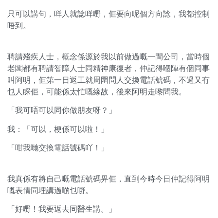
只可以講句，咩人就諗咩嘢，佢要向呢個方向諗，我都控制
唔到。
聘請殘疾人士，概念係源於我以前做過嘅一間公司，當時個
老闆都有聘請智障人士同精神康復者，仲記得嗰陣有個同事
叫阿明，佢第一日返工就周圍問人交換電話號碼，不過又冇
乜人睬佢，可能係太忙嘅緣故，後來阿明走嚟問我。
「我可唔可以同你做朋友呀？」
我：「可以，梗係可以啦！」
「咁我哋交換電話號碼吖！」
我真係有將自己嘅電話號碼畀佢，直到今時今日仲記得阿明
嘅表情同埋講過啲乜嘢。
「好嘢！我要返去同醫生講。」