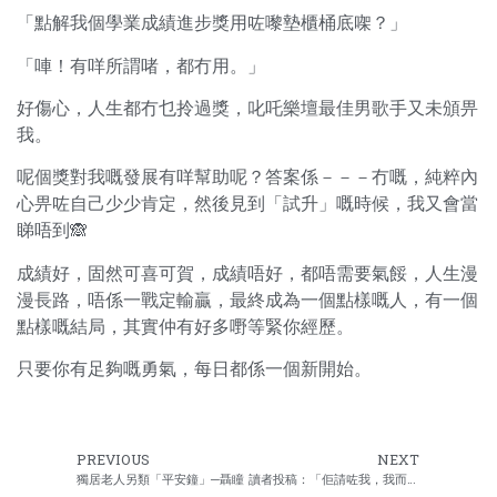
「點解我個學業成績進步獎用咗嚟墊櫃桶底㗎？」
「唓！有咩所謂啫，都冇用。」
好傷心，人生都冇乜拎過獎，叱吒樂壇最佳男歌手又未頒畀
我。
呢個獎對我嘅發展有咩幫助呢？答案係－－－冇嘅，純粹內
心畀咗自己少少肯定，然後見到「試升」嘅時候，我又會當
睇唔到🙈
成績好，固然可喜可賀，成績唔好，都唔需要氣餒，人生漫
漫長路，唔係一戰定輸贏，最終成為一個點樣嘅人，有一個
點樣嘅結局，其實仲有好多嘢等緊你經歷。
只要你有足夠嘅勇氣，每日都係一個新開始。
PREVIOUS
NEXT
獨居老人另類「平安鐘」─聶瞳
讀者投稿：「佢請咗我，我而家係HR喇。」