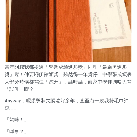
當年阿叔我都拎過「學業成績進步獎」同埋「最顯著進步
獎」㗎！仲要喺伊館頒獎，雖然得一年貨仔，中學張成績表
大部分時候都寫住「試升」，話時話，而家中學仲興唔興寫
「試升」㗎？
Anyway，呢張獎狀失蹤咗好多年，直至有一次我拎毛巾沖
涼……
「媽咪！」
「咩事？」