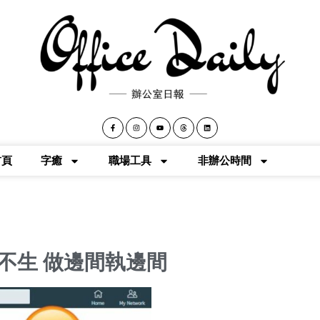
首頁
字癒
職場工具
非辦公時間
不生 做邊間執邊間