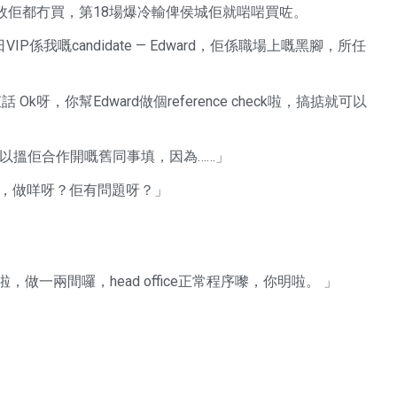
敗佢都冇買，第18場爆冷輸俾侯城佢就啱啱買咗。
我嘅candidate — Edward，佢係職場上嘅黑腳，所任
k呀，你幫Edward做個reference check啦，搞掂就可以
k可唔可以搵佢合作開嘅舊同事填，因為……」
囉，做咩呀？佢有問題呀？」
ck啦，做一兩間囉，head office正常程序嚟，你明啦。 」