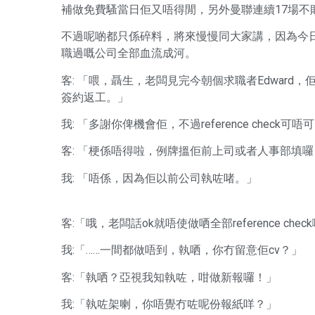
補做免費騷當日佢又唔得閒，另外曼聯連續17場不
不過呢啲都只係碎料，將來慢慢同大家講，因為今日VIP係
職過嘅公司全部血流成河。
客: 「喂，聶生，老闆見完今朝個求職者Edward，佢話 O
簽約返工。」
我: 「多謝你俾機會佢，不過reference chec
客: 「梗係唔得啦，例牌搵佢前上司或者人事部填
我: 「唔係，因為佢以前公司執咗啫。」
客:「哦，老闆話ok就唔使做哂全部reference che
我:「……一間都做唔到，執哂，你冇留意佢cv？」
客:「執哂？亞視我知執咗，咁做新報囉！」
我:「執咗架喇，你唔覺冇咗呢份報紙咩？」