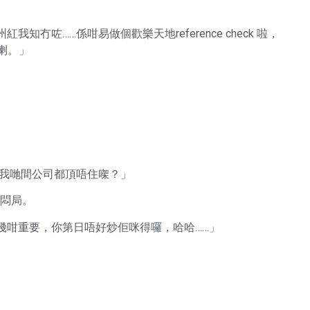
冇咗……係咁易做個歡樂天地reference check 啦，
盡喇。」
連我哋間公司都頂唔住㗎？」
破悶局。
幾咁重要，你第日唔好炒佢咪得囉，哈哈……」