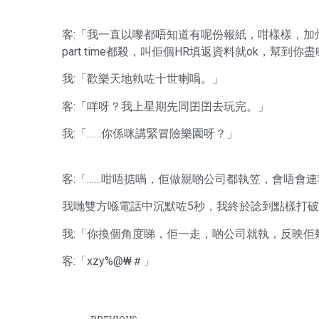
客:「我一直以嚟都唔知道有呢份報紙，咁樣樣，加州紅我知
part time都殺，叫佢個HR填返資料就ok，幫到你
我:「歡樂天地執咗十世喇喎。」
客:「咩呀？我上星期先同囝囝去玩完。」
我:「……你係咪講緊冒險樂園呀？」
客:「……咁唔掂喎，佢做親啲公司都執笠，會唔會
我哋雙方喺電話中沉默咗5秒，我終於諗到點樣打
我:「你換個角度睇，佢一走，啲公司就執，反映佢
客:「xzy%@₩＃」
PREVIOUS