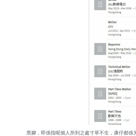
黑腳，即係指呢個人所到之處寸草不生，康仔都係另類黑