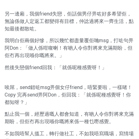
另一邊廂，我個friend失戀，佢話個男仔畀咗好多希望佢，
無論係做人定返工都變得有目標，仲諗過將來一齊生活，點
知最後都散咗。
我明白佢兩個好慘，所以幾忙都盡量覆佢哋msg，打咗句畀
阿Don：「做人係咁㗎喇！有啲人令你對將來充滿期盼，但
佢冇再出現喺你嘅將來。」
然後失戀個friend回我：「就係呢種感覺呀！」
唉屌，send錯咗msg畀個女仔friend，唔緊要啦，一樣啫！
Copy 完再send畀阿Don，佢回我：「就係呢種感覺呀！你
都知呀？」
點止我一個，經歷過嘅人都會知道，有啲人令你對將來充滿
期盼，但佢冇再出現喺你嘅將來係一種乜嘢感覺。
不如我唔幫人搵工，轉行做社工，不如我唔寫職埸，寫情場