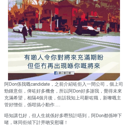
阿Don係我嘅candidate，之前介紹咗佢入一間公司，個上司
勁鍾意佢，俾咗好多機會，所以阿Don好多謝我，覺得未來
充滿希望，相隔4個月後，佢話我知上司辭咗職，新嚟嘅主
管好憎佢，係咁搞小動作……
唔知講乜好，但人生就係好多嘢預計唔到，阿Don都係呻下
啫，咪同佢傾下計畀啲安慰囉！