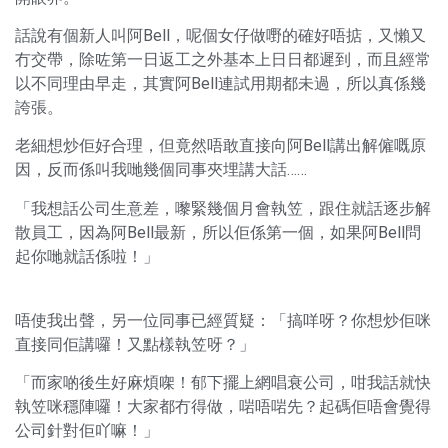
話說有個新人叫阿Bell，呢個女仔做嘢的確好唔掂，又懶又
冇交帶，除咗第一日返工之外基本上日日都遲到，而且經常
以不同理由早走，其實阿Bell連試用期都未過，所以真係幾
誇張。
老細想炒佢好合理，但竟然唔敢直接向阿Bell講出解僱嘅原
因，反而係叫我哋幾個同事夾埋講大話……
「我想話公司生意差，嚟緊幾個月會執笠，跟住就話逐步解
散員工，因為阿Bell最新，所以佢係第一個，如果阿Bell問
起你哋就話係啦！」
唔使我出聲，另一位同事已經質疑：「搞咩呀？你想炒佢咪
直接同佢講囉！又點樣執笠呀？」
「而家啲後生好麻煩㗎！郁下擺上網唱衰公司，咁我話就快
執笠咪穩陣囉！大家都冇得做，啱唔啱先？起碼佢唔會覺得
公司針對佢吖嘛！」