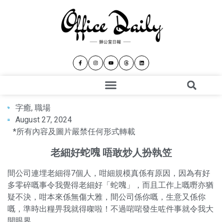
字癒
,
職場
August 27, 2024
*所有內容及圖片嚴禁任何形式轉載
老細好蛇𠺌 唔敢炒人扮執笠
間公司連埋老細得7個人，咁細規模真係有原因，因為有好
多零碎嘅事令我覺得老細好「蛇𠺌」，而且工作上嘅嘢亦猶
疑不決，咁本來係無傷大雅，間公司係你嘅，生意又係你
嘅，準時出糧畀我就得㗎啦！不過啱啱發生咗件事就令我大
開眼界。