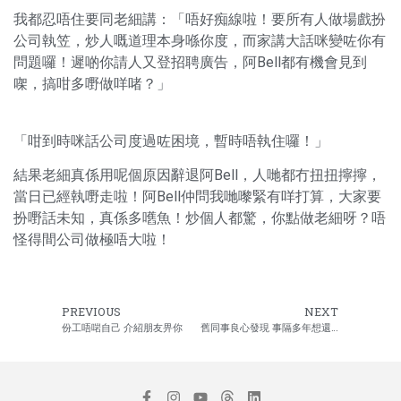
我都忍唔住要同老細講：「唔好痴線啦！要所有人做場戲扮
公司執笠，炒人嘅道理本身喺你度，而家講大話咪變咗你有
問題囉！遲啲你請人又登招聘廣告，阿Bell都有機會見到
㗎，搞咁多嘢做咩啫？」
「咁到時咪話公司度過咗困境，暫時唔執住囉！」
結果老細真係用呢個原因辭退阿Bell，人哋都冇扭扭擰擰，
當日已經執嘢走啦！阿Bell仲問我哋嚟緊有咩打算，大家要
扮嘢話未知，真係多嚿魚！炒個人都驚，你點做老細呀？唔
怪得間公司做極唔大啦！
PREVIOUS
NEXT
份工唔啱自己 介紹朋友畀你
舊同事良心發現 事隔多年想還錢