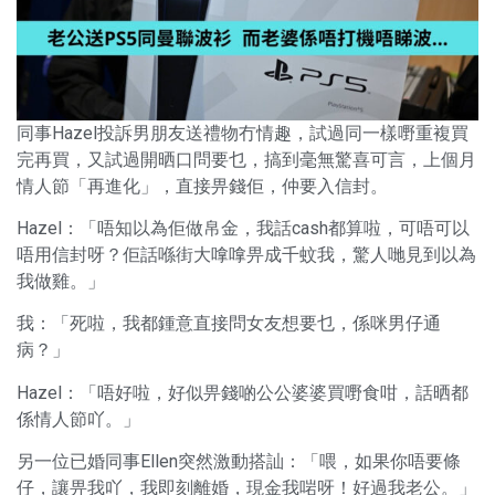
同事Hazel投訴男朋友送禮物冇情趣，試過同一樣嘢重複買
完再買，又試過開晒口問要乜，搞到毫無驚喜可言，上個月
情人節「再進化」，直接畀錢佢，仲要入信封。
Hazel：「唔知以為佢做帛金，我話cash都算啦，可唔可以
唔用信封呀？佢話喺街大嗱嗱畀成千蚊我，驚人哋見到以為
我做雞。」
我：「死啦，我都鍾意直接問女友想要乜，係咪男仔通
病？」
Hazel：「唔好啦，好似畀錢啲公公婆婆買嘢食咁，話晒都
係情人節吖。」
另一位已婚同事Ellen突然激動搭訕：「喂，如果你唔要條
仔，讓畀我吖，我即刻離婚，現金我啱呀！好過我老公。」