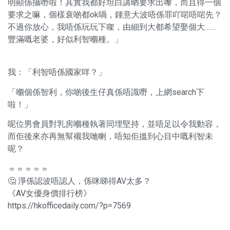
明顯係攝嘢啦！其實我都好坦白講晒要求出嚟，而且得一個
要求之嘛，個樣衰啲都ok喎，鍾意大波唔係罪吖啱唔啱先？
不過你放心，我唔係玩玩下㗎，由細到大都希望娶個大……
豐滿嘅老婆，好似利智嗰種。」
我：「利智唔係國家咩？」
「嗰個係智利，你啲後生仔真係唔識嘢，上網search下
啦！」
呢位男會員對乳房嗰種執著同埋堅持，並唔足以令我動容，
而佢後來亦再無幫襯我哋喇，唔知佢搵到心目中嘅利智未
呢？
＝＝＝＝＝
🤔 淨係認波唔認人，係咪睇得AV太多？
《AV女優身價排行榜》
https://hkofficedaily.com/?p=7569