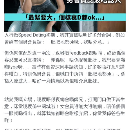
入行做Speed Dating初期，我其實聽唔明好多潛台詞，例如
曾經有個男會員話：「肥肥地都ok嘅，我唔介意。」
但係幫佢配對過一兩次，返嚟嘅feedback都唔啱，終於係個
客忍無可忍直接講：「即係呢，唔係呢種肥呀，我想要豐滿
嗰type呀。」當時有個資深同事話我知，好多客唔好意思講
得咁白，特別係男會員，佢哋口中所謂「肥肥地都ok」，係
指人瘦波大，唔好一廂情願以為佢唔介意肥妹。
站於我嘅立場，呢度唔係夜總會喎師兄，打開門口做正當生
意，咪當呢度係中國城啦！女會員邊啲大邊啲細，唔係個個
一眼就睇得出，就算我知都唔會咁樣介紹，你當我係爸爸生
咩！