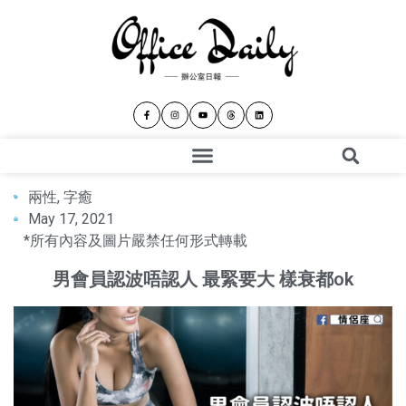
兩性
,
字癒
May 17, 2021
*所有內容及圖片嚴禁任何形式轉載
男會員認波唔認人 最緊要大 樣衰都ok