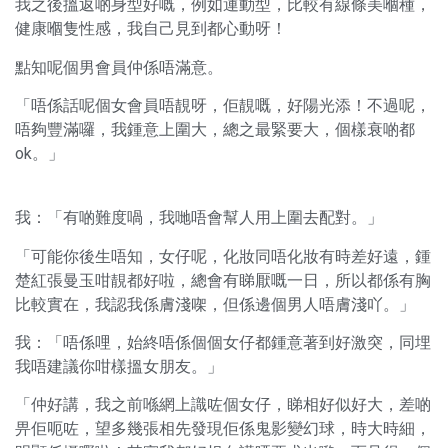
我之後搵返啲身型好嘅，例如運動型，比較有線條美嗰種，
健康嗰隻性感，我自己見到都心動呀！
點知呢個男會員仲係唔滿意。
「唔係話呢個女會員唔靚呀，佢靚嘅，好陽光添！不過呢，
唔夠豐滿囉，我鍾意上圍大，總之最緊要大，個樣衰啲都
ok。」
我：「有啲難度喎，我哋唔會幫人用上圍去配對。」
「可能你後生唔知，女仔呢，化妝同唔化妝有時差好遠，鍾
楚紅張曼玉咁靚都好啦，總會有睇厭嘅一日，所以都係有胸
比較實在，我認我係膚淺㗎，但係邊個男人唔膚淺吖。」
我：「唔係哩，始終唔係個個女仔都鍾意著到好激突，同埋
我唔建議你咁樣搵女朋友。」
「仲好講，我之前喺網上識咗個女仔，睇相好似好大，差啲
畀佢呃咗，望多幾張相先發現佢係鬼影變幻球，時大時細，