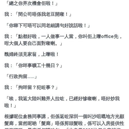
「總之你畀次機會佢啦！」
我：「間公司唔係我老豆開㗎！」
「你睇下可唔可以同老細講句好說話啦！」
我：「點都好啦，一人做事一人當，你叫佢上嚟office先，
咁大個人要自己面對㗎喇。」
醜婦終須見家翁，上嚟啦！
我：「你咩事曠工十幾日？」
「行政拘留……」
我：「拘咩留？犯咗事？」
「唉，我返大陸叫雞畀人拉咗，已經好慘㗎喇，唔好炒我
啦！」
根據呢位倉務同事講，佢係返咗深圳一個叫沙咀嘅地方光顧
髮廊，當然呢啲「髮廊」唔係剪頭髮啦，係可以入房提供性