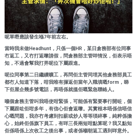
呢單嘢應該發生喺7年前左右。
當時我未做Headhunt，只係一個HR，某日倉務部有位同事
冇返工，又冇打返嚟請假，問倉務部主管咩情況，佢表示唔
知，不過會幫我打畀呢位下屬跟進。
呢位同事第二日繼續曠工，再問佢主管同埋其他倉務部員工
都冇人知道下落，咁我唯有摷返佢當年入職填嘅form，睇
下佢屋企幾多號電話，再唔係就搵佢嘅緊急聯絡人。
嗰個倉務主管叫我唔使咁緊張，可能係有緊要事行開咗，個
下屬跟咗佢咁多年，有信心佢會返嚟。其實根本唔係信唔信
心嘅問題，我亦冇考慮到扣薪或炒人等等瑣碎事，純粹係擔
心，始終佢係旗下員工，有咩三長兩短咁點算呢？我又點知
佢係唔係上次收工之後出事，或者係嗰朝返工遇到咩意外。