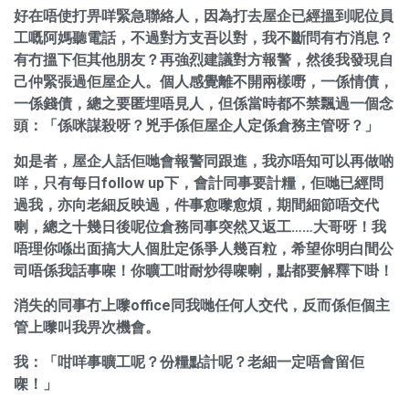
好在唔使打畀咩緊急聯絡人，因為打去屋企已經搵到呢位員
工嘅阿媽聽電話，不過對方支吾以對，我不斷問有冇消息？
有冇搵下佢其他朋友？再強烈建議對方報警，然後我發現自
己仲緊張過佢屋企人。個人感覺離不開兩樣嘢，一係情債，
一係錢債，總之要匿埋唔見人，但係當時都不禁飄過一個念
頭：「係咪謀殺呀？兇手係佢屋企人定係倉務主管呀？」
如是者，屋企人話佢哋會報警同跟進，我亦唔知可以再做啲
咩，只有每日follow up下，會計同事要計糧，佢哋已經問
過我，亦向老細反映過，件事愈嚟愈煩，期間細節唔交代
喇，總之十幾日後呢位倉務同事突然又返工……大哥呀！我
唔理你喺出面搞大人個肚定係爭人幾百粒，希望你明白間公
司唔係我話事㗎！你曠工咁耐炒得㗎喇，點都要解釋下啩！
消失的同事冇上嚟office同我哋任何人交代，反而係佢個主
管上嚟叫我畀次機會。
我：「咁咩事曠工呢？份糧點計呢？老細一定唔會留佢
㗎！」