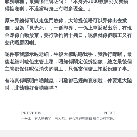
服務嗰種，最癲係佢講咗句：「本身畀3000蚊個公安就搞
得掂㗎喇，不過當時身上冇咁多現金。」
原來畀錢係可以走後門放你，大前提係唔可以畀你出去撳
錢，因為「見光死」，一係即畀，一係上車返派出所，冇現
金即係自動放棄，要行政拘留十幾日，呢個就係佢曠工又冇
交代嘅原因喇。
呢件事我請示咗老細，生殺大權唔喺我手，我執行㗎啫，最
後老細叫咗佢主管上嚟，唔知係鬧定係拆掂數，總之最後個
主管都保住呢位消失的員工，只係當佢曠工扣返份糧了事。
有時真係唔明白啲雞蟲，叫雞都已經夠衰㗎啦，仲要返大陸
叫，北菇雞好食啲㗎咩？
PREVIOUS
NEXT
一份工，有人唔稀罕，有人視為救命草
好心幫經理開鎖 被全公司當係賊