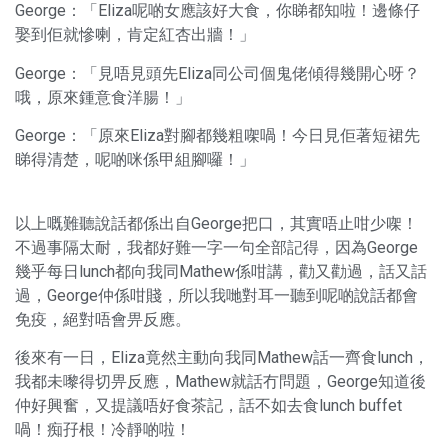
George：「Eliza呢啲女應該好大食，你睇都知啦！邊條仔
娶到佢就慘喇，肯定紅杏出牆！」
George：「見唔見頭先Eliza同公司個鬼佬傾得幾開心呀？
哦，原來鍾意食洋腸！」
George：「原來Eliza對腳都幾粗㗎喎！今日見佢著短裙先
睇得清楚，呢啲咪係甲組腳囉！」
以上嘅難聽說話都係出自George把口，其實唔止咁少㗎！
不過事隔太耐，我都好難一字一句全部記得，因為George
幾乎每日lunch都向我同Mathew係咁講，勸又勸過，話又話
過，George仲係咁賤，所以我哋對耳一聽到呢啲說話都會
免疫，絕對唔會畀反應。
後來有一日，Eliza竟然主動向我同Mathew話一齊食lunch，
我都未嚟得切畀反應，Mathew就話冇問題，George知道後
仲好興奮，又提議唔好食茶記，話不如去食lunch buffet
喎！痴孖根！冷靜啲啦！