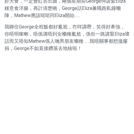
好大食，一定會紅杏出牆，兩個星期前George仲講緊Eliza
鍾意食洋腸，再計清楚啲，George話Eliza兼職跑私鐘嗰
陣，Mathew應該啱啱同Eliza開始……
我睇住George全程飯都好尷尬，冇咩講嘢，笑得好牽強，
你唔明㗎喇，唔係溝唔到女嗰種尷尬，係佢一路講緊Eliza壞
話而又唔知Mathew係人哋男朋友嗰種……我唔關事都想搵窿
捐，George不如直接鑽落去地核啦！