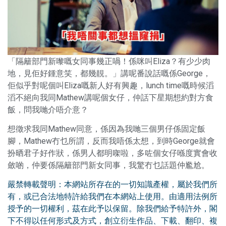
「隔籬部門新嚟嘅女同事幾正喎！係咪叫Eliza？有少少肉
地，見佢好鍾意笑，都幾靚。」講呢番說話嘅係George，
佢似乎對呢個叫Eliza嘅新人好有興趣，lunch time嘅時候滔
滔不絕向我同Mathew講呢個女仔，仲話下星期想約對方食
飯，問我哋介唔介意？
想徵求我同Mathew同意，係因為我哋三個男仔係固定飯
腳，Mathew冇乜所謂，反而我唔係太想，到時George就會
扮晒君子好作狀，係男人都明㗎啦，多咗個女仔喺度實會收
斂啲，仲要係隔籬部門新女同事，我驚冇乜話題仲尷尬。
嚴禁轉載聲明：本網站所存在的一切知識產權，屬於我們所
有，或已合法地特許給我們在本網站上使用。由適用法例所
授予的一切權利，茲在此予以保留。除我們給予特許外，閣
下不得以任何形式及方式，創立衍生作品、下載、翻印、複