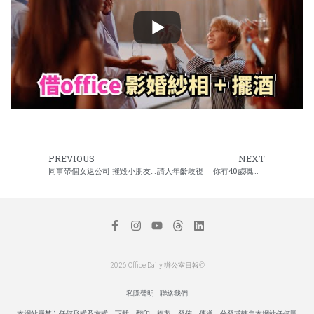
PREVIOUS
NEXT
同事帶個女返公司 摧毀小朋友嘅暑假
請人年齡歧視 「你冇40歲嘅一日㗎」
2026 Office Daily 辦公室日報©
私隱聲明
聯絡我們
本網站嚴禁以任何形式及方式，下載、翻印、複製、發佈、傳送、分發或轉售本網站任何圖