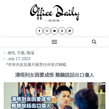
兩性
,
字癒
,
職場
July 27, 2023
*所有內容及圖片嚴禁任何形式轉載
溝唔到女因愛成恨 難聽說話出口傷人