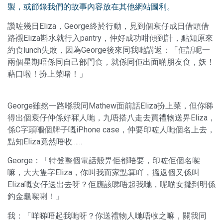
製，或節錄我們的故事內容放在其他網站圖利。
讚咗幾日Eliza，George終於行動，見到個衰仔成日借頭借
路襯Eliza斟水就行入pantry，仲好成功咁傾到計，點知原來
約食lunch失敗，因為George後來同我哋講返：「佢話呢一
兩個星期唔係同自己部門食，就係同佢出面啲朋友食，妖！
藉口啦！扮上菜啫！」
George雖然一路喺我同Mathew面前話Eliza扮上菜，但你睇
得出個衰仔仲係好冧人哋，九唔搭八走去買禮物送畀Eliza，
係C字頭嗰個牌子嘅iPhone case，仲要印咗人哋個名上去，
點知Eliza竟然唔收……
George：「特登整個電話殼畀佢都唔要，印咗佢個名㗎
嘛，大大隻字Eliza，你叫我而家點算吖，搵返個又係叫
Eliza嘅女仔送出去呀？佢應該睇唔起我哋，呢啲女擺到明係
釣金龜㗎喇！」
我：「咩睇唔起我哋呀？你送禮物人哋唔收之嘛，關我同