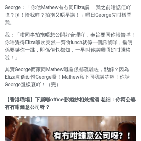
George：「你估Mathew有冇同Eliza講……我之前咁話佢吖
嗱？頂！陰我咩？拍拖又唔早講！」噚日George先咁樣問
我。
我：「咁同事拍拖唔想公開好合理吖，奉旨要同你報告咩！
你唔覺得Eliza嗰次突然一齊食lunch就係一個訊號咩，擺明
係要嚇你一跳，即係佢乜都知，一早叫你講嘢唔好咁賤格
啦！」
其實George而家同Mathew嘅關係都疏離咗，點解？因為
Eliza真係勁憎George囉！Mathew私下同我講咗喇！你話
George幾樣衰吖！（完）
【香港職場】下屬喺office影婚紗相兼擺酒 老細：你兩公婆
有冇咁鍾意公司呀？