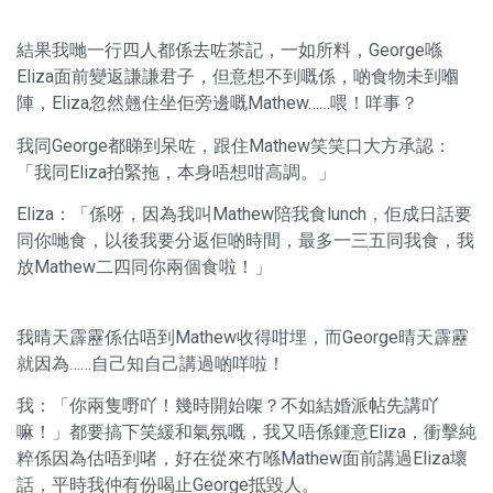
結果我哋一行四人都係去咗茶記，一如所料，George喺
Eliza面前變返謙謙君子，但意想不到嘅係，啲食物未到嗰
陣，Eliza忽然翹住坐佢旁邊嘅Mathew……喂！咩事？
我同George都睇到呆咗，跟住Mathew笑笑口大方承認：
「我同Eliza拍緊拖，本身唔想咁高調。」
Eliza：「係呀，因為我叫Mathew陪我食lunch，佢成日話要
同你哋食，以後我要分返佢啲時間，最多一三五同我食，我
放Mathew二四同你兩個食啦！」
我晴天霹靂係估唔到Mathew收得咁埋，而George晴天霹靂
就因為……自己知自己講過啲咩啦！
我：「你兩隻嘢吖！幾時開始㗎？不如結婚派帖先講吖
嘛！」都要搞下笑緩和氣氛嘅，我又唔係鍾意Eliza，衝擊純
粹係因為估唔到啫，好在從來冇喺Mathew面前講過Eliza壞
話，平時我仲有份喝止George抵毀人。