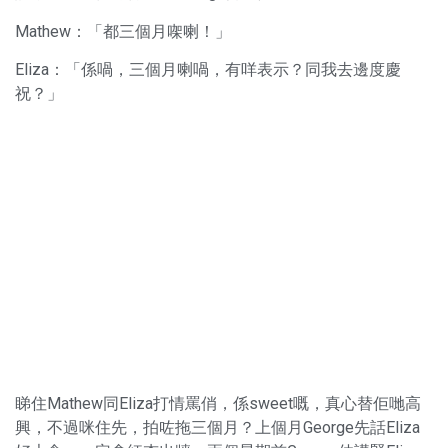
Mathew：「都三個月㗎喇！」
Eliza：「係喎，三個月喇喎，有咩表示？同我去邊度慶
祝？」
睇住Mathew同Eliza打情罵俏，係sweet嘅，真心替佢哋高
興，不過咪住先，拍咗拖三個月？上個月George先話Eliza