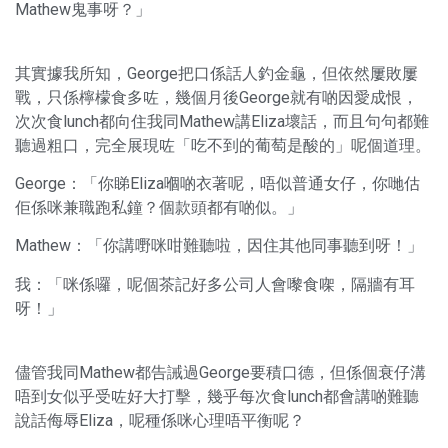
Mathew鬼事呀？」
其實據我所知，George把口係話人釣金龜，但依然屢敗屢
戰，只係檸檬食多咗，幾個月後George就有啲因愛成恨，
次次食lunch都向住我同Mathew講Eliza壞話，而且句句都難
聽過粗口，完全展現咗「吃不到的葡萄是酸的」呢個道理。
George：「你睇Eliza嗰啲衣著呢，唔似普通女仔，你哋估
佢係咪兼職跑私鐘？個款頭都有啲似。」
Mathew：「你講嘢咪咁難聽啦，因住其他同事聽到呀！」
我：「咪係囉，呢個茶記好多公司人會嚟食㗎，隔牆有耳
呀！」
儘管我同Mathew都告誡過George要積口德，但係個衰仔溝
唔到女似乎受咗好大打擊，幾乎每次食lunch都會講啲難聽
說話侮辱Eliza，呢種係咪心理唔平衡呢？