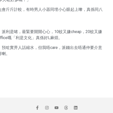
先會斤斤計較，有時男人小器同埋小心眼起上嚟，真係同八
利是啫，最緊要開開心心，10蚊又嫌cheap，20蚊又嫌
fice嘅「利是文化」真係好L麻煩。
預咗實畀人話縮水，但我唔care，派錢出去唔通仲要介意
得喇。