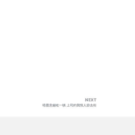
NEXT
唔覺意錫咗一啖 上司約我情人節去街