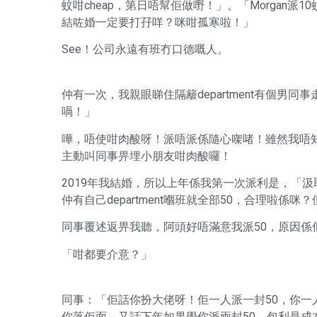
蚊咁cheap，第日唔幫佢做嘢！」、「Morgan派
結咗婚一定要打孖咩？咪咁孤寒啦！」
See！公司永遠有班冇口德嘅人。
仲有一次，我親眼睇住隔籬department有個
喎！」
嘩，唔使咁肉酸呀！派唔派係隨心㗎啫！雖然我唔
主動叫同事畀埋小朋友咁肉酸囉！
2019年我結婚，所以上年係我第一次派利是，「汲取
仲有自己department嗰班就全部50，合理啦係
同事覆述返畀我聽，阿頭好唔滿意我派50，原因係佢
「咁都要介意？」
同事：「佢話你扮大佬呀！佢一人派一封50，你一人
你落佢面，又話下年如果學你派兩封50，包利是成