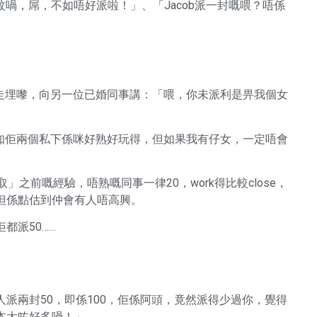
10蚊喎，屌，不如唔好派啦！」、「Jacob派一封嘅喂？唔係
男同事走埋嚟，向另一位已婚同事講：「喂，你未派利是畀我個女
知佢兩個私下係咪好熟好玩得，但如果我有仔女，一定唔會
」之前嘅經驗，唔熟嘅同事一律20，work得比較close，
咪？但係點估到仲會有人唔高興。
都派50……
派兩封50，即係100，佢係阿頭，竟然派得少過你，覺得
本大咗好多喎！」