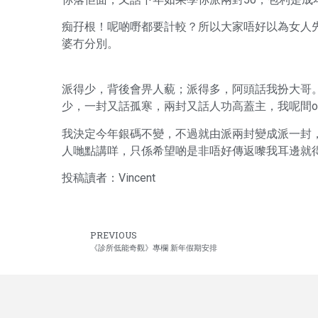
痴孖根！呢啲嘢都要計較？所以大家唔好以為女人
婆冇分別。
派得少，背後會畀人藐；派得多，阿頭話我扮大哥。派
少，一封又話孤寒，兩封又話人功高蓋主，我呢間of
我決定今年銀碼不變，不過就由派兩封變成派一封，
人哋點講咩，只係希望啲是非唔好傳返嚟我耳邊就
投稿讀者：Vincent
PREVIOUS
《診所低能奇觀》專欄 新年假期安排