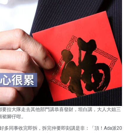
都要拉大隊走去其他部門講恭喜發財，坦白講，大人大姐三
個裙腳仔咁。
，好多同事收完即拆，拆完仲要即刻講是非：「頂！Ada派20