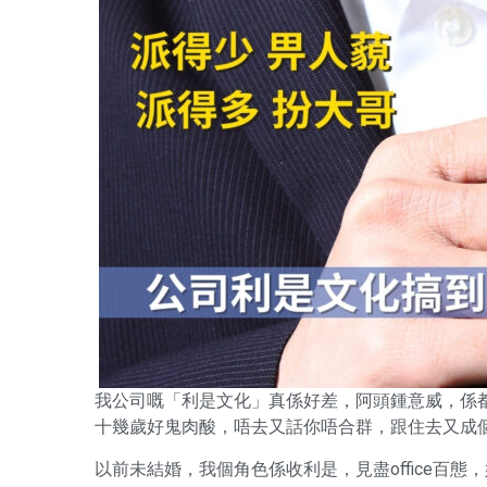
我公司嘅「利是文化」真係好差，阿頭鍾意威，係
十幾歲好鬼肉酸，唔去又話你唔合群，跟住去又成
以前未結婚，我個角色係收利是，見盡office百態