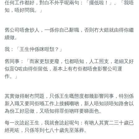
任何工作都好，對白不外乎呢兩句：「擺低啦！」、「我唔
知，唔好問我。」
舊公司唔會炒人，一係你自己辭職，否則冇大錯就由得你繼
續做。
我：「王生仲係咪咁頹？」
舊同事：「而家更頹更廢，乜都唔知，人工照支，老細又好
似盲Q咗由得佢留低，基本上有冇佢都唔會影響公司運
作。」
其實做得耐冇問題，只係王生嘅態度都幾影響同事，特別係
新入職又要同佢喺工作上接觸嗰啲，新人唔知頭唔知路會以
為份工好惡做，又唔知得罪佢啲咩要睇面色。
每一次諗起王生，我就會諗起呢句：有啲人其實二三十歲已
經死咗，只係等到七八十歲先至落葬。