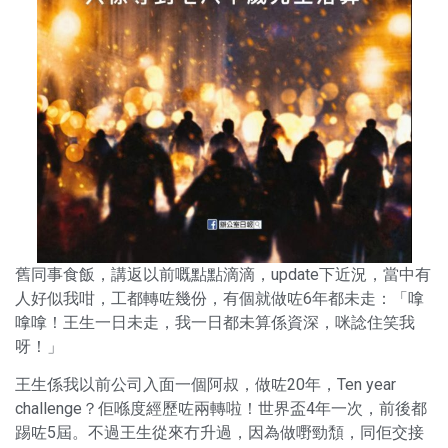
舊同事食飯，講返以前嘅點點滴滴，update下近況，當中有
人好似我咁，工都轉咗幾份，有個就做咗6年都未走：「嗱
嗱嗱！王生一日未走，我一日都未算係資深，咪諗住笑我
呀！」
王生係我以前公司入面一個阿叔，做咗20年，Ten year
challenge？佢喺度經歷咗兩轉啦！世界盃4年一次，前後都
踢咗5屆。不過王生從來冇升過，因為做嘢勁頹，同佢交接