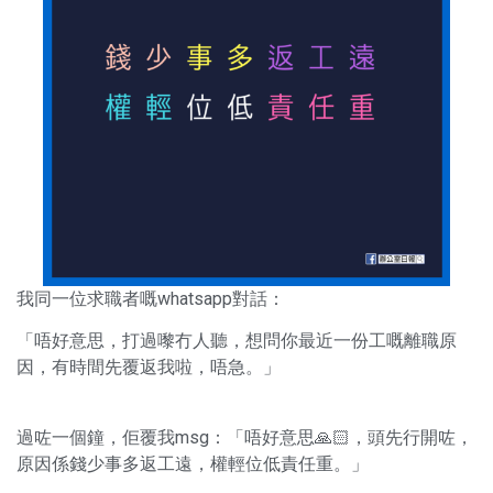
我同一位求職者嘅whatsapp對話：
「唔好意思，打過嚟冇人聽，想問你最近一份工嘅離職原
因，有時間先覆返我啦，唔急。」
過咗一個鐘，佢覆我msg：「唔好意思🙏🏻，頭先行開咗，
原因係錢少事多返工遠，權輕位低責任重。」