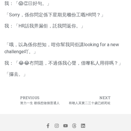
我：「😱👏🏻好句。」
「Sorry，係你問定係下星期見嗰份工嘅HR問？」
我：「HR話我畀漏佢，託我問返你。」
「哦，以為係你想知，咁你幫我同佢講looking for a new
challenge吖。」
我：「😂😂冇問題，不過係我心聲，借嚟私人用得嗎？」
「攞去。」
PREVIOUS
NEXT
努力一生 都係想做個普通人
有啲人其實二三十歲已經死咗