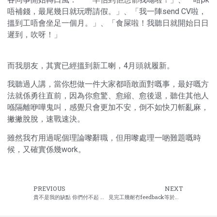
唔補錢，最尾幾日就玩嘢請假。」、「我一陣send CV啦，
搵到工唔會坐足一個月。」、「食屎啦！我聽日就開始日日
遲到，吹呀！」
而我朋友，其實已經搵到新工喇，4月頭就履新。
我聽過人講，當你想做一件大家都唔敢面對嘅事，最好嘅方
法就係勇往直前，因為你愈驚、愈縮、愈後退，聽住其他人
喺隔離咿嘩鬼叫，感覺只會更加不安，倒不如快刀斬亂麻，
撇撇脫脫，速戰速決。
雖然我冇用過呢個理論嚟辭職，但用嚟處理一啲難題嘅時
候，又確實係幾work。
PREVIOUS
NEXT
貴不是我的缺點 你們付不起 應該是你們的缺點
見完工幾耐冇feedback等於冇機會?