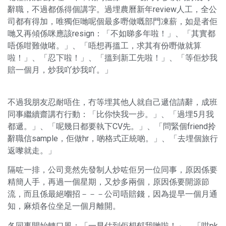
辭職，不過都係得個講字。過埋農曆新年review人工，全公
司都有得加，唯獨佢哋呢個最多嘢做嘅部門凍薪，如是者佢
哋又再傾係咪應該resign：「不如睇多年啦！」、「其實都
唔係咁難做啫。」、「唔想再搵工，求其有份嘢做就算
啦！」、「忍下啦！」、「搵到新工先啦！」、「等佢炒我
賠一個月，炒我吖炒我吖。」
不過我朋友忍耐唔住，冇等埋其他人就自己遞信請辭，成班
同事繼續齋講冇行動：「比你快我一步。」、「過埋5月我
都遞。」、「呢幾日都要執下CV先。」、「問緊個friend拎
辭職信sample，佢做hr，啲格式正統啲。」、「去埋個旅行
返嚟就走。」
隔咗一排，公司竟然先發制人炒咗佢另一位同事，原因係要
精簡人手，再過一個星期，又炒多兩個，原因係要開源節
流，而且係最絕嗰招－－－公司唔賠錢，因為提早一個月通
知，麻煩各位坐足一個月離開。
各同事開始轉口風：「一早估到佢想郁我哋啦！」、「咁pk