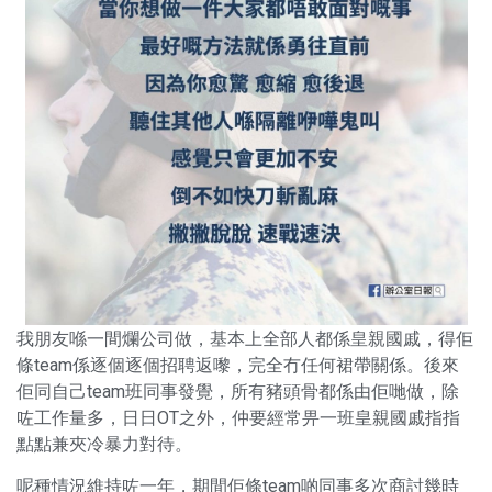
我朋友喺一間爛公司做，基本上全部人都係皇親國戚，得佢
條team係逐個逐個招聘返嚟，完全冇任何裙帶關係。後來
佢同自己team班同事發覺，所有豬頭骨都係由佢哋做，除
咗工作量多，日日OT之外，仲要經常畀一班皇親國戚指指
點點兼夾冷暴力對待。
呢種情況維持咗一年，期間佢條team啲同事多次商討幾時