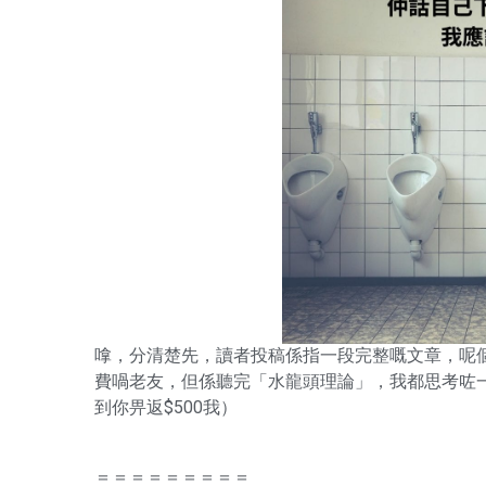
嗱，分清楚先，讀者投稿係指一段完整嘅文章，呢個
費喎老友，但係聽完「水龍頭理論」，我都思考咗
到你畀返$500我）
＝＝＝＝＝＝＝＝＝