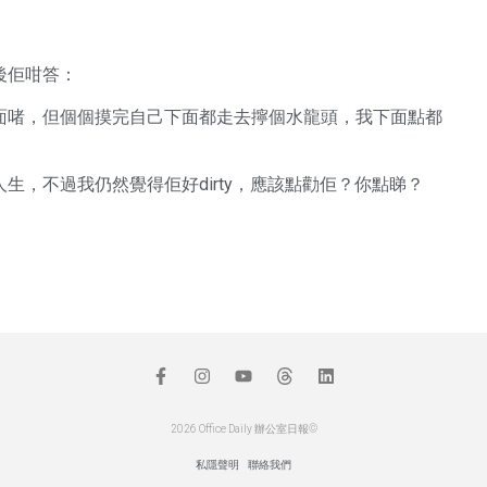
後佢咁答：
面啫，但個個摸完自己下面都走去擰個水龍頭，我下面點都
，不過我仍然覺得佢好dirty，應該點勸佢？你點睇？
2026 Office Daily 辦公室日報©
私隱聲明
聯絡我們