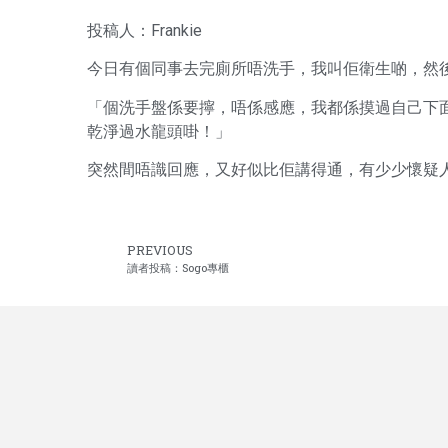
投稿人：Frankie
今日有個同事去完廁所唔洗手，我叫佢衛生啲，然
「個洗手盤係要擰，唔係感應，我都係摸過自己下
乾淨過水龍頭啩！」
突然間唔識回應，又好似比佢講得通，有少少懷疑人生
PREVIOUS
讀者投稿：Sogo專櫃