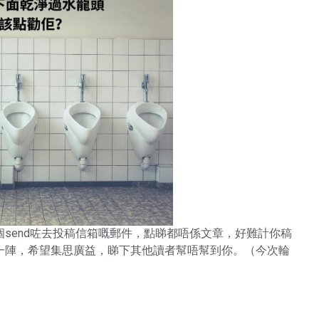
send咗去投稿信箱嘅郵件，點睇都唔係文章，好難計你稿
一陣，希望集思廣益，睇下其他讀者幫唔幫到你。（今次輪