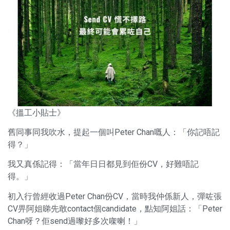
《搵工小貼士》
舊同事同我吹水，提起一個叫Peter Chan嘅人：「你記唔記
得？」
我又真係記得：「當年日日都見到佢份CV，好難唔記
得。」
初入行曾經收過Peter Chan份CV，當時我仲係新人，彈咗張
CV畀阿姐睇先敢contact個candidate，點知阿姐話：「Peter
Chan呀？佢send過嚟好多次㗎喇！」