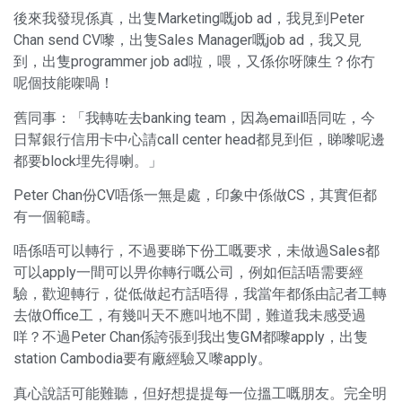
後來我發現係真，出隻Marketing嘅job ad，我見到Peter
Chan send CV嚟，出隻Sales Manager嘅job ad，我又見
到，出隻programmer job ad啦，喂，又係你呀陳生？你冇
呢個技能㗎喎！
舊同事：「我轉咗去banking team，因為email唔同咗，今
日幫銀行信用卡中心請call center head都見到佢，睇嚟呢邊
都要block埋先得喇。」
Peter Chan份CV唔係一無是處，印象中係做CS，其實佢都
有一個範疇。
唔係唔可以轉行，不過要睇下份工嘅要求，未做過Sales都
可以apply一間可以畀你轉行嘅公司，例如佢話唔需要經
驗，歡迎轉行，從低做起冇話唔得，我當年都係由記者工轉
去做Office工，有幾叫天不應叫地不聞，難道我未感受過
咩？不過Peter Chan係誇張到我出隻GM都嚟apply，出隻
station Cambodia要有廠經驗又嚟apply。
真心說話可能難聽，但好想提提每一位搵工嘅朋友。完全明