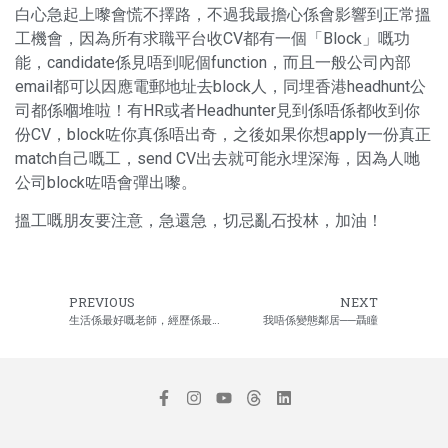
白心急起上嚟會慌不擇路，不過我最擔心係會影響到正常搵
工機會，因為所有求職平台收CV都有一個「Block」嘅功
能，candidate係見唔到呢個function，而且一般公司內部
email都可以因應電郵地址去block人，同埋香港headhunt公
司都係嗰堆啦！有HR或者Headhunter見到係唔係都收到你
份CV，block咗你真係唔出奇，之後如果你想apply一份真正
match自己嘅工，send CV出去就可能永埋深海，因為人哋
公司block咗唔會彈出嚟。
搵工嘅朋友要注意，急還急，切忌亂石投林，加油！
PREVIOUS
NEXT
生活係最好嘅老師，經歷係最好嘅訓練─聶瞳
我唔係變態鄰居──聶瞳