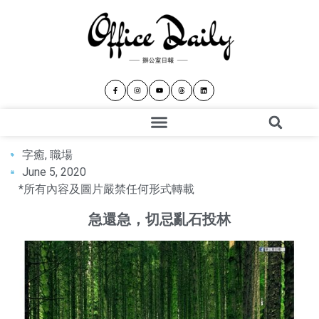
字癒
,
職場
June 5, 2020
*所有內容及圖片嚴禁任何形式轉載
急還急，切忌亂石投林