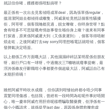
就話信你啫，鑊鑊都係咁點搞呀？
最正係有一次出去見客傾唔成單deal，因為張單係regular，
搵清潔阿姐去都傾得成嗰隻，阿威衰咗竟然話個客性騷擾
佢，阿哥呀，個客我哋都見過，靚女嚟㗎，你咩身世呀？點
會有咁多不可思疑嘅奇情故事發生喺你身上㗎？後來有同事
打探過，原來係阿威遲大到（又係衰遲到），個客等得唔耐
煩走咗，之後阿威打去say sorry同埋想喺電話就咁傾，個客
發脾氣決定唔簽。
以上都係工作方面嘅大話，其他濕濕碎碎話某明星係佢朋友
呀，銀行戶口有一球呀，中過幾次三T嗰啲就廢事提喇，最
浮誇係條友仔辭職咁小事都要作個超級大話，阿威話自己有
末期肝癌喎！
雖然阿威平時吹水成癮 ，但你講到咁慘始終都令唔少同事
震驚同埋傷感，包括我，曾經有一段時間為咗呢件事好唔開
心，唯一慶幸阿威冇用肝癌呢樣嘢騙取醫藥費，佢淨係有一
個小小嘅請求，就係提早last day，原因係身體愈嚟愈虛