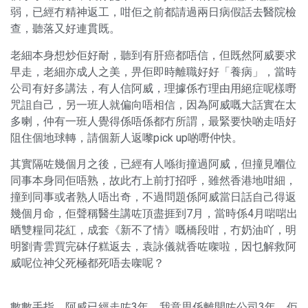
弱，已經冇精神返工，咁佢之前都請過兩日病假話去醫院檢
查，聽落又好連貫既。
老細本身想炒佢好耐，聽到有肝癌都唔信，但既然阿威要求
早走，老細亦成人之美，畀佢即時離職好好「養病」，當時
公司有好多講法，有人信阿威，理據係冇理由用絕症呢樣嘢
咒詛自己，另一班人就偏向唔相信，因為阿威嘅大話實在太
多喇，仲有一班人覺得係唔係都冇所謂，最緊要快啲走唔好
阻住個地球轉，請個新人返嚟pick up啲嘢仲快。
其實隔咗幾個月之後，已經有人喺街撞過阿威，但撞見嗰位
同事本身同佢唔熟，故此冇上前打招呼，雖然香港地咁細，
撞到同事或者熟人唔出奇，不過問題係阿威當日話自己得返
幾個月命，佢聲稱醫生講咗頂盡捱到7月，當時係4月啱啱出
晒雙糧同花紅，成套《新不了情》嘅橋段咁，冇奶油吖，明
明劉青雲買完砵仔糕返去，袁詠儀就香咗㗎啦，因乜解救阿
威呢位神父死極都死唔去㗎呢？
數數手指，阿威已經走咗3年，我意思係離開咗公司3年，佢