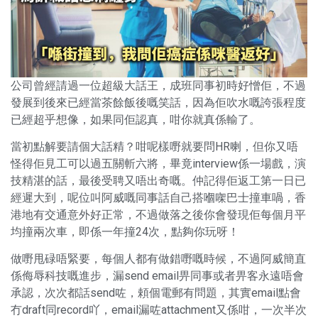
公司曾經請過一位超級大話王，成班同事初時好憎佢，不過
發展到後來已經當茶餘飯後嘅笑話，因為佢吹水嘅誇張程度
已經超乎想像，如果同佢認真，咁你就真係輸了。
當初點解要請個大話精？咁呢樣嘢就要問HR喇，但你又唔
怪得佢見工可以過五關斬六將，畢竟interview係一場戲，演
技精湛的話，最後受聘又唔出奇嘅。仲記得佢返工第一日已
經遲大到，呢位叫阿威嘅同事話自己搭嗰㗎巴士撞車喎，香
港地有交通意外好正常，不過做落之後你會發現佢每個月平
均撞兩次車，即係一年撞24次，點夠你玩呀！
做嘢甩碌唔緊要，每個人都有做錯嘢嘅時候，不過阿威簡直
係侮辱科技嘅進步，漏send email畀同事或者畀客永遠唔會
承認，次次都話send咗，頼個電郵有問題，其實email點會
冇draft同record吖，email漏咗attachment又係咁，一次半次