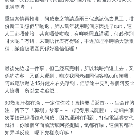
哋講聲啫！」
重組案情再推測，阿威走之前請過兩日假應該係去見工，咁
份新工又想佢早啲返，所以當年就用呢個原因提早quit，連
人工都唔使賠，其實唔使咁㗎，有咩咪照直講囉，何必作到
咁大呢？冇錯，末期唔代表冇得醫，不過加埋平時啲大話累
積，誠信破晒產真係好難信佢囉！
最後先諗起一件事，但已經寫完喇，所以我唔插返上去，又
係約咗客，又係大遲到，嗰次我同老細同個客喺cafe傾嘢，
阿威應該遲咗45分鐘左右先嚟到，佢話途中見到有個阿婆比
人搶嘢，所以去咗追賊……
30幾度汗都冇滴，一定信你啦！直情要唱返首～～生命作賭
注，留下了「職場」故事～～（記得用成龍腔），老細由嗰
次開始已經唔鍾意阿威，因為遲到冇問題，打個電話嚟交代
就得，你喺個客面前話幫阿婆捉賊，氣都冇喘，連個客都唔
知畀咩反應，呢下先樣衰吖嘛！