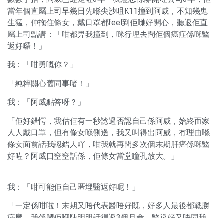
當年個直屬上司早幾日先喺尖沙咀K11撞到阿威，不知幾鬼
生猛，仲拖住條女，戴口罩都feel到佢哋好開心，聽返佢直
屬上司點講：「咁都畀我撞到，咪行埋去問佢個癌症係咪醫
返好囉！」
我：「咁勇嘅你？」
「純粹關心舊同事啫！」
我：「阿威點答呀？」
「佢好錯愕，我估佢有一秒諗過否認自己係阿威，始終而家
人人戴口罩，但有條女喺側邊，我又叫得出阿威，冇理由喺
條女面前話我認錯人吖，咁我就再問多次個末期肝癌係咪醫
好咗？阿威口窒窒話係，佢條女當堂瞳孔放大。」
我：「咁可能佢自己匿埋醫返好呢！」
「一定係咁啦！末期又唔代表醫唔好既，好多人最後都戰勝
病魔，我係嬲佢嗰陣明明話得返3個月命，醫返好又唔同我