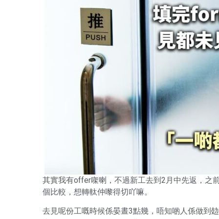
其實我有offer㗎喇，不過新工去到2月中先返，之
個比較，想轉軚仲嚟得切吖嘛。
去見呢份工嘅時候係晏晝3點幾，唔知啲人係做到