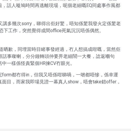
啦，話人嘥鳩時間再逃離現場，呢個老細嘅EQ同處事作風都
R又講多幾次sorry，睇得出佢好驚，唔知係驚我發火定係驚老
下工作，突然覺得成間office死氣沉沉唔係偶然。
係道晒歉，同埋當時目睹事發經過，冇人想搞成咁嘅，當然佢
冇得話事㗎喇，分分鐘轉頭仲要畀老細鬧一大餐，諗返嗰句
中一樣係怪責緊個HR揀CV冇眼光。
orm都冇得in，但我又唔係咁睇喎，一啲都唔慘，係幸運
，而家我即場見證一幕真人show，唔會take錯offer，