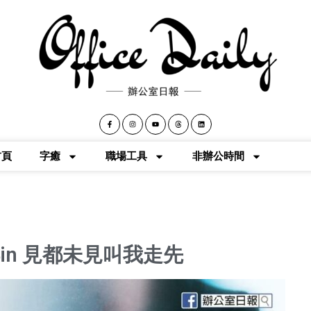
首頁
字癒
職場工具
非辦公時間
得in 見都未見叫我走先