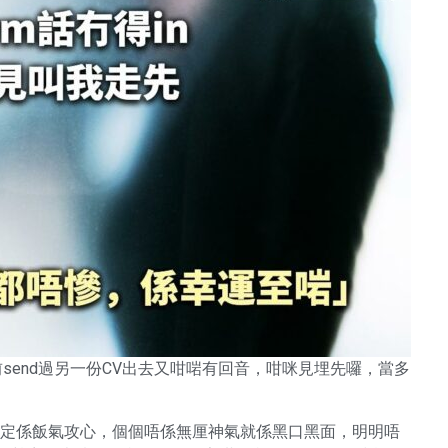
前send過另一份CV出去又咁啱有回音，咁咪見埋先囉，當多
攰定係飯氣攻心，個個唔係無厘神氣就係黑口黑面，明明唔