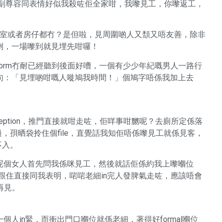
ew嗰陣，佢副尊容同表情好似我殺咗佢全家咁，我嚟見工，你嚟返工，
，會議室或者房仔都冇？是但啦，見周圍啲人又頹又唔友善，除非
喇，一場嚟到就見埋先咁囉！
on form冇耐已經聽到後面好嘈，一個有少少年紀嘅男人一路行
句：「見埋啲咁嘅人嘥鳩我時間！」個鳩字唔係我加上去
eption，推門直接就咁走咗，佢咩事咁嬲呢？去廁所定係落
過，孭晒袋拎住個file，直覺話我知佢唔係嚟見工就係見客，
不入。
呢個女人首先問我係咪見工，然後就話佢係約我上嚟嗰位
跟住直接同我表明，啱啱老細in完人發脾氣走咗，應該唔會
再見。
人in緊，而衝出門口嗰位就係老細，著得好formal嗰位