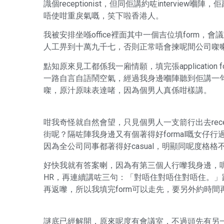
識個receptionist，但同佢講約咗intervi
唔使咁重戾氣嘅，笑下啦香港人。
我被安排坐喺office裡面其中一個吉位填form
人工畀到十萬九千七，否則正常唔會揀呢間公司㗎
點知原來見工都係我一廂情願，填完張applicati
一路自言自語鬧空氣，經過我身邊嗰陣聽到佢講一
㗎，原汁原味表達啫，因為個男人真係咁樣講。
咁我奇怪就自然會望，只見個男人一支箭行出去rec
街呢？隔咗陣我身邊又有個著得好formal嘅女仔行
因為全公司同事都著得好casual，明顯同呢度格格
好快我就有答案喇，因為有第三個人行嚟我身邊，
HR，再連續講咗三句：「對唔住對唔住對唔住。」
再返嚟，所以我填完form可以走先，要另外約時間
謎底已經解開，原來呢度有會議室，不過頭先有另一個