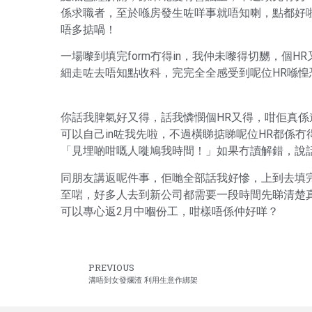
係求職者，至於喺房發生咗咩事就唔知喇，點都好
唔多掂喎！
一場嚟到填完form冇得in，我仲未嚟得切嬲，個H
細走咗去唔知點收科，完完全全感受到呢位HR喺惶恐
你話我脾氣好又得，話我憐憫個HR又得，咁佢真
可以自己in咗我先啦，不過橫睇掂睇呢位HR都係
「見埋啲咁嘅人嘥鳩我時間！」如果冇讀解錯，說話
同朋友講返呢件事，佢哋全部話我好慘，上到去填完f
至啱，好多人去到新公司都需要一段時間先睇清楚真面目
可以專心返2月中嗰份工，咁樣唔係仲好咩？
PREVIOUS
溝唔到女發爛渣 利用生意作綁架