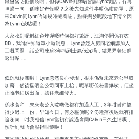
錢會落咗佢個袋咁，但係Calvin例牌唔會講Lynn壞話，冇再
呻過一句，係咪好奇怪呢？之後先知道件事唔係咁簡單，原
來Calvin同Lynn唔知幾時撻着咗，點樣揭發呢段地下情？因
為Lynnn派帖囉！
大家收到呢封紅色炸彈嘅時候都好驚訝，江湖傳聞係有咗
BB，我哋仲知道單小道消息，Lynn曾經入房同老細講加人
工嘅問題，話公司凍薪3年搞到士氣低沉喎，結果畀老細趕
返出嚟……
低沉就梗㗎啦！Lynn忽然良心發現，根本係幫未來老公爭取
加薪，然後擺晒全公司同事上枱，呢單嘢係秘書爆㗎，佢坐
正喺老細房出面，聽住老細發火。
係咪衰吖！未來老公入咗嚟做都冇加過人工，3年咁耐仲搵
得少過上一份，早知今日，何必壓價呢？份糧落後咗就有排
追㗎喇！咁我相信Lynn當初冇諗過會同Calvin日久生情嘅，
預計到就唔會壓得咁狼啦！