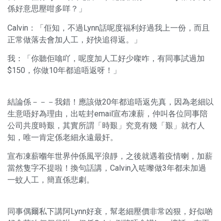
係好意思壓咁多咩？」
Calvin：「佢知，不過Lynn話呢度福利好過我上一份，而且
正常做落去會加人工，好快追得返。」
我：「你聽佢噏吖，呢度加人工好少㗎咋，有同事試過加
$150，你做10年都追唔返呀！」
結論係－－－我錯！應該做20年都追唔返先真，因為老細以
生意唔好為理由，出咗封email宣布凍薪，仲叫各位同事陪
公司共度時艱，其實所謂「時艱」究竟有幾「艱」就冇人
知，唯一肯定係老細永遠最奸。
宣布凍薪嗰年世界仲係風平浪靜，之後就遇着疫情喇，加薪
當然隻字不提啦！換句話講，Calvin入咗嚟做3年都未加過
一蚊人工，簡直係悲劇。
同事偶爾私下講阿Lynn好衰，幫老細壓價非常凶狠，好似啲