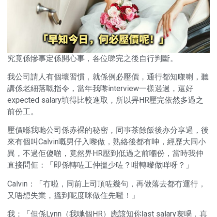
究竟係慘事定係開心事，各位睇完之後自行判斷。
我公司請人有個壞習慣，就係例必壓價，通行都知㗎喇，聽
講係老細落嘅指令，當年我嚟interview一樣遇過，還好
expected salary填得比較進取，所以畀HR壓完依然多過之
前份工。
壓價喺我哋公司係赤裸的秘密，同事茶餘飯後亦分享過，後
來有個叫Calvin嘅男仔入嚟做，熟絡後都有呻，經歷大同小
異，不過佢傻啲，竟然畀HR壓到低過之前嗰份，當時我仲
直接問佢：「即係轉咗工仲搵少咗？咁轉嚟做咩呀？」
Calvin：「冇啦，同前上司頂咗幾句，再做落去都冇運行，
又唔想失業，搵到呢度咪做住先囉！」
我：「但係Lynn（我哋個HR）應該知你last salary㗎喎，真