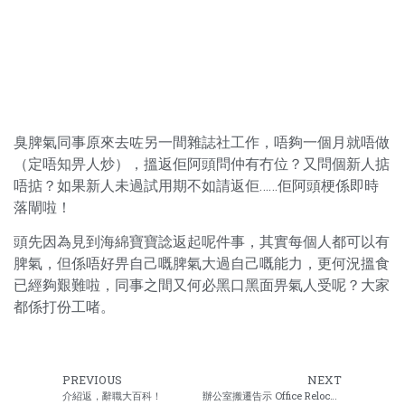
臭脾氣同事原來去咗另一間雜誌社工作，唔夠一個月就唔做
（定唔知畀人炒），搵返佢阿頭問仲有冇位？又問個新人掂
唔掂？如果新人未過試用期不如請返佢……佢阿頭梗係即時
落閘啦！
頭先因為見到海綿寶寶諗返起呢件事，其實每個人都可以有
脾氣，但係唔好畀自己嘅脾氣大過自己嘅能力，更何況搵食
已經夠艱難啦，同事之間又何必黑口黑面畀氣人受呢？大家
都係打份工啫。
PREVIOUS
NEXT
介紹返，辭職大百科！
辦公室搬遷告示 Office Relocation Notice