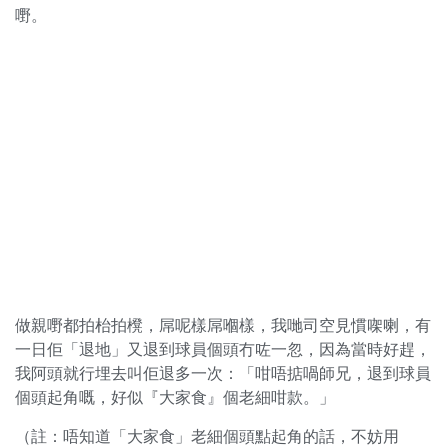
嘢。
做親嘢都拍枱拍櫈，屌呢樣屌嗰樣，我哋司空見慣㗎喇，有
一日佢「退地」又退到球員個頭冇咗一忽，因為當時好趕，
我阿頭就行埋去叫佢退多一次：「咁唔掂喎師兄，退到球員
個頭起角嘅，好似『大家食』個老細咁款。」
（註：唔知道「大家食」老細個頭點起角的話，不妨用