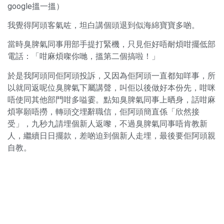
google搵一搵）
我覺得阿頭客氣咗，坦白講個頭退到似海綿寶寶多啲。
當時臭脾氣同事用部手提打緊機，只見佢好唔耐煩咁擺低部
電話：「咁麻煩㗎你哋，搵第二個搞啦！」
於是我阿頭同佢阿頭投訴，又因為佢阿頭一直都知咩事，所
以就同返呢位臭脾氣下屬講聲，叫佢以後做好本份先，咁咪
唔使同其他部門咁多嗌霎。點知臭脾氣同事上晒身，話咁麻
煩寧願唔撈，轉頭交埋辭職信，佢阿頭簡直係「欣然接
受」，九秒九請埋個新人返嚟，不過臭脾氣同事唔肯教新
人，繼續日日擺款，差啲迫到個新人走埋，最後要佢阿頭親
自教。