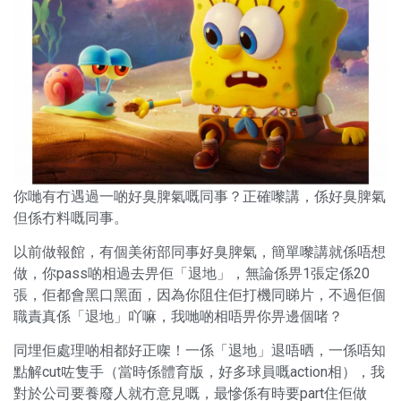
你哋有冇遇過一啲好臭脾氣嘅同事？正確嚟講，係好臭脾氣
但係冇料嘅同事。
以前做報館，有個美術部同事好臭脾氣，簡單嚟講就係唔想
做，你pass啲相過去畀佢「退地」，無論係畀1張定係20
張，佢都會黑口黑面，因為你阻住佢打機同睇片，不過佢個
職責真係「退地」吖嘛，我哋啲相唔畀你畀邊個啫？
同埋佢處理啲相都好正㗎！一係「退地」退唔晒，一係唔知
點解cut咗隻手（當時係體育版，好多球員嘅action相），我
對於公司要養廢人就冇意見嘅，最慘係有時要part住佢做