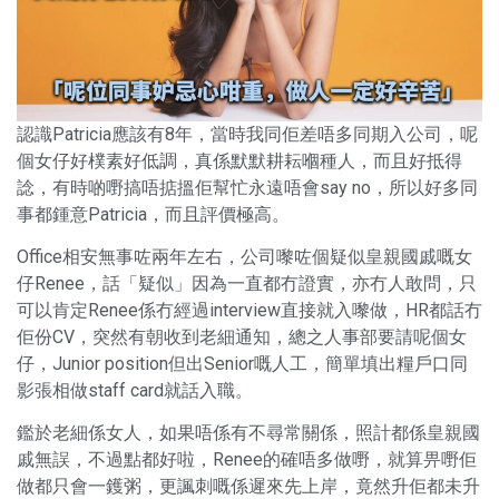
認識Patricia應該有8年，當時我同佢差唔多同期入公司，呢
個女仔好樸素好低調，真係默默耕耘嗰種人，而且好抵得
諗，有時啲嘢搞唔掂搵佢幫忙永遠唔會say no，所以好多同
事都鍾意Patricia，而且評價極高。
Office相安無事咗兩年左右，公司嚟咗個疑似皇親國戚嘅女
仔Renee，話「疑似」因為一直都冇證實，亦冇人敢問，只
可以肯定Renee係冇經過interview直接就入嚟做，HR都話冇
佢份CV，突然有朝收到老細通知，總之人事部要請呢個女
仔，Junior position但出Senior嘅人工，簡單填出糧戶口同
影張相做staff card就話入職。
鑑於老細係女人，如果唔係有不尋常關係，照計都係皇親國
戚無誤，不過點都好啦，Renee的確唔多做嘢，就算畀嘢佢
做都只會一鑊粥，更諷刺嘅係遲來先上岸，竟然升佢都未升