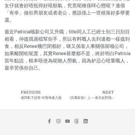
女仔就會好唔抵得好唔順氣，究竟呢種係咩心態呢？邊個
「有幸」做佢男朋友或者老公，應該係上一世積落好多孽要
還。
最近Patricia喺新公司又升職，title同人工已經士別三日刮目
相看，仲搵我過檔幫佢手，所以有料嘅人去到邊都一樣搵到
食，相反Renee幾巴閉都好，咪又係靠人事關係留喺公司，
如果離開咗呢度，其實Renee甚麼都不是，終於明白Patricia
當年點諗，根本唔使為呢啲人勞氣，因為妒忌心咁重嘅人，
最辛苦係佢自己。
PREVIOUS
NEXT
老闆私下訴苦 叫我考慮入股
《百萬富翁》上 – 老豆反對我入國企