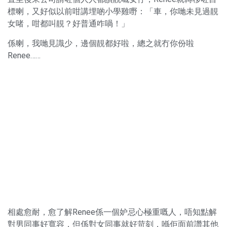
標喇，又好似以前咁講埋啲小學雞嘢：「車，你哋未見過靚
女啫，咁都叫靚？好普通咋喎！」
係喇，我哋見識少，邊個靚都好啦，總之就冇你份啦
Renee……
相處愈耐，愈了解Renee係一個妒忌心極重嘅人，唔知點解
對男同事好寬容，但係對女同事就好苛刻，喺佢面前讚其他