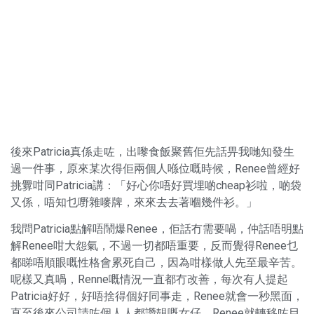
後來Patricia真係走咗，出嚟食飯聚舊佢先話畀我哋知發生
過一件事，原來某次得佢兩個人喺位嘅時候，Renee曾經好
挑釁咁同Patricia講：「好心你唔好買埋啲cheap衫啦，啲袋
又係，唔知乜嘢雜嘜牌，來來去去著嗰幾件衫。」
我問Patricia點解唔鬧爆Renee，佢話冇需要喎，仲話唔明點
解Renee咁大怨氣，不過一切都唔重要，反而覺得Renee乜
都睇唔順眼嘅性格會累死自己，因為咁樣做人先至最辛苦。
呢樣又真喎，Renne嘅情況一直都冇改善，每次有人提起
Patricia好好，好唔捨得個好同事走，Renee就會一秒黑面，
直至後來公司請咗個人人都讚靚嘅女仔，Renee就轉移咗目