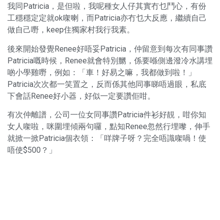
我同Patricia，是但啦，我呢種女人仔其實冇乜鬥心，有份
工穩穩定定就ok㗎喇，而Patricia亦冇乜大反應，繼續自己
做自己嘢，keep住獨家村我行我素。
後來開始發覺Renee好唔妥Patricia，仲留意到每次有同事讚
Patricia嘅時候，Renee就會特別嬲，係要喺側邊潑冷水講埋
啲小學雞嘢，例如：「車！好易之嘛，我都做到啦！」
Patricia次次都一笑置之，反而係其他同事睇唔過眼，私底
下會話Renee好小器，好似一定要讚佢咁。
有次仲離譜，公司一位女同事讚Patricia件衫好靚，咁你知
女人㗎啦，咪圍埋傾兩句囉，點知Renee忽然行埋嚟，伸手
就掀一掀Patricia個衣領：「咩牌子呀？完全唔識㗎喎！使
唔使$500？」