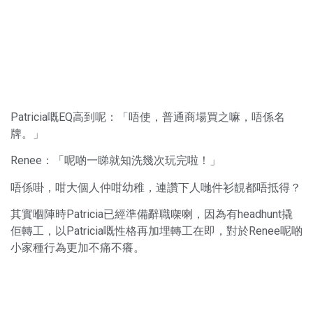
Patricia嘅EQ高到呢：「唔使，普通商場買之嘛，唔係名
牌。」
Renee：「呢啲一睇就知洗幾次玩完啦！」
唔係啩，咁大個人仲咁幼稚，連讚下人哋件衫靚都唔抵得？
其實嗰陣時Patricia已經準備辭職㗎喇，因為有headhunt撬
佢轉工，以Patricia嘅性格再加埋轉工在即，對於Renee呢啲
小家種行為更加不痛不癢。