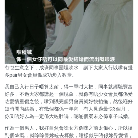
冇乜生意之下，成班同事圍埋吹水，講下大家入行以嚟有幾
多pair男女會員係成功步入教堂。
我自己入行日子唔算太耐，得一單咁大把，同事就經驗豐富
好多，不過大家都講起一個現象，就係有唔少女會員都係受
咗愛情重傷之後，嚟到識完個男會員就好快拍拖，然後喺好
短時間內結婚，有幾個都係一年內，有人見過最快3個月，
你又唔好以為一定係大咗肚喎，呢啲個案未必係奉子成婚。
作為一個男人，我好自然會諗女方係咪之前太傷心，所以搵
到個ok既，就嗱嗱聲嫁咗去算數，咁樣似乎唔係嫁畀愛情，