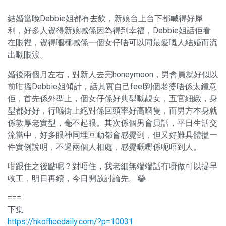
結婚當晚Debbie姐都有去飲，新娘台上台下都喊得好犀
利，好多人覺得新娘喊係因為得到幸福，Debbie姐話佢看
在眼裡，覺得嗰種喊係一個女仔唔可以同最愛嘅人結婚而流
出嘅眼淚。
婚後兩個月左右，對新人去完honeymoon，男會員就好似以
前咁搵Debbie姐傾計，話其實自己feel到個老婆唔係太鍾意
佢，首先係外型上，個女仔係好典型嘅靚女，五官細緻，身
型都好好，行喺街上絕對係回頭率好高嗰隻，而男方本身就
係敦厚老實型，毫不起眼。其次係個男會員話，平日生活交
流當中，好多眼神同埋互動都會感覺到，但又好難具體搵一
件實例說明，不過兩個人相處，感覺嘅嘢係呃唔到人。
咁跟住之後點呢？對唔住，我老細無端端話冇嘢做可以提早
收工，明日再續，今日開放討論先。😂
===
下集
https://hkofficedaily.com/?p=10031