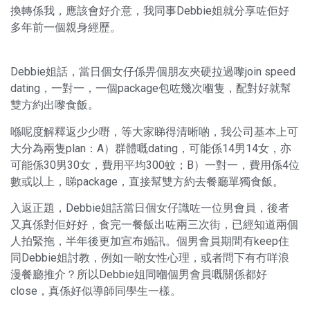
換轉係我，應該會好介意，我同事Debbie姐就分享咗佢好
多年前一個親身經歷。
Debbie姐話，當日個女仔係畀個朋友夾硬拉過嚟join speed
dating，一對一，一個package包咗幾次嗰隻，配對好就幫
雙方約出嚟食飯。
喺呢度解釋返少少嘢，等大家睇得清晰啲，我公司基本上可
大分為兩隻plan：A）群體嘅dating，可能係14男14女，亦
可能係30男30女，費用平均300蚊；B）一對一，費用係4位
數或以上，睇package，直接幫雙方約去餐廳單獨食飯。
入返正題，Debbie姐話當日個女仔識咗一位男會員，後者
又真係對佢好好，食完一餐飯出咗兩三次街，已經知道兩個
人拍緊拖，半年後更加宣布婚訊。個男會員期間有keep住
同Debbie姐討教，例如一啲女性心理，或者問下有冇咩浪
漫餐廳推介？所以Debbie姐同嗰個男會員嘅關係都好
close，真係好似導師同學生一樣。