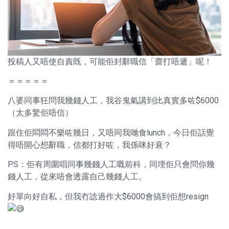
投稿人又唔使自責既，可能佢封辭職信「齋打唔遞」呢！
＝＝＝＝＝
八婆同事狂問我幾錢人工，我谷鬼氣講到比真實多咗$6000
（太多驚佢唔信）
跟住佢悶悶不樂咗幾日，又唔同我哋食lunch，今日佢話覺
得唔開心想辭職，信都打好咗，我係咪好衰？
PS：佢有周圍唱同事幾錢人工嘅前科，同埋佢只會問你幾
錢人工，從來唔會透露自己幾錢人工。
好單向好自私，但我冇諗過作大$6000會搞到佢想resign