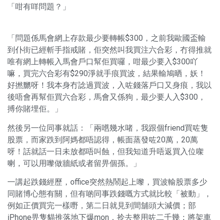
「咁有咩問題？」
「問題係馬會網上存款最少要轉帳$300，之前我歐國盃輸
到仆街已經斬手指戒賭，佢突然叫我買注六合彩，冇得推就
唯有網上轉帳入馬會戶口幫佢買囉，咁最少要入$300吖
嘛，買完六合彩有$290淨就手痕買波，結果輸鳩晒，妖！
好撚嬲呀！我本身冇諗過買波，入咗錢落戶口又身痕，我以
後唔會再幫佢買六合彩，馬會又係狗，最少要人入$300，
搏你賭埋佢。」
然後另一位同事就話：「兩嚿幾水啫，我跟個friend買咗隻
股票，而家跌到阿媽都唔認得，帳面蒸發咗20萬，20萬
呀！話就話一日未放都唔叫蝕，但我知道升唔返買入位㗎
喇，可以用嚟做牆紙或者留畀個孫。」
一講起跌錢經歷，office突然熱鬧起上嚟，買波輸股票多少
同賭博心態有關，但有啲同事跌錢嘅方式就比較「被動」，
例如正價買完一樣嘢，第二日就見到間舖頭大減價；部
iPhone畀隻貓推落地下爆mon，拎去整用咗二千幾；將架車