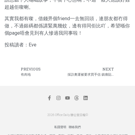
超越佢㗎喇。
其實我都有㗎，借錢畀個friend一去無回頭，連朋友都冇得
做，不過銀碼都係講緊萬幾蚊，邊有得同佢比吖，希望喺你
個page唔會見到有人慘過我同事啦！
投稿讀者：Eve
PREVIOUS
NEXT
有肉地
採訪奧運被要求買手信 鎮痛貼Tokyo Banana乜都有
2026 Office Daily 辦公室日報©
私隱聲明
聯絡我們