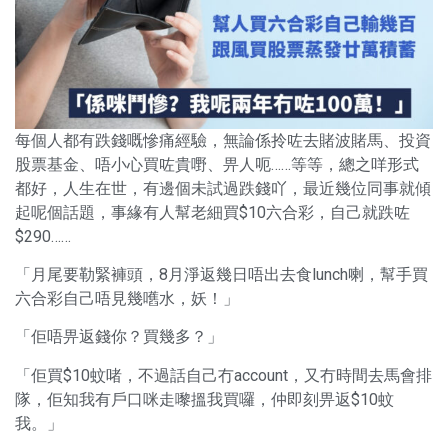
每個人都有跌錢嘅慘痛經驗，無論係拎咗去賭波賭馬、投資
股票基金、唔小心買咗貴嘢、畀人呃……等等，總之咩形式
都好，人生在世，有邊個未試過跌錢吖，最近幾位同事就傾
起呢個話題，事緣有人幫老細買$10六合彩，自己就跌咗
$290……
「月尾要勒緊褲頭，8月淨返幾日唔出去食lunch喇，幫手買
六合彩自己唔見幾嚿水，妖！」
「佢唔畀返錢你？買幾多？」
「佢買$10蚊啫，不過話自己冇account，又冇時間去馬會排
隊，佢知我有戶口咪走嚟搵我買囉，仲即刻畀返$10蚊
我。」