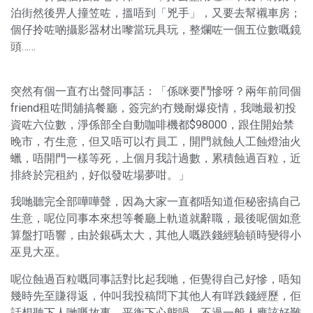
泊街然後畀人撞笠咗，搵唔到「兇手」，又要去幫襯車房；
個仔拎咗啲攝影器材出嚟當玩具玩，整爛咗一個五位數嘅鏡
頭……
突然有個一直冇出聲同事話：「係咪要鬥慘呀？兩年前同個
friend租咗間舖搞餐廳，簽完約冇幾耐爆疫情，我哋最初投
資咗六位數，淨係部全自動咖啡機都$98000，跟住開始禁
晚市，冇生意，但又唔可以冇員工，開門就蝕人工蝕燈油火
蠟，唔開門一樣等死，上個月我計過數，累積蝕過百粒，近
排終於完租約，好似發咗場夢咁。」
我哋聽完全部嘩嘩聲，因為大家一直都唔知道佢秘密搞自己
生意，呢位同事本來想等餐廳上軌道就辭職，最後呢個如意
算盤打唔響，由於銀碼太大，其他人嘅跌錢經驗頓時變得小
巫見大巫。
呢位蝕過百粒嘅同事話對比起我哋，佢覺得自己好慘，唔知
幾時先至賺得返，仲叫我投稿問下其他人有咩跌錢經歷，佢
話想聽下人哋嘅故事，平衡下心態喎，不過一般人應該好難