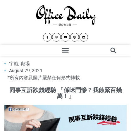
字癒
,
職場
August 29, 2021
*所有內容及圖片嚴禁任何形式轉載
同事互訴跌錢經驗 「係咪鬥慘？我蝕緊百幾
萬！」