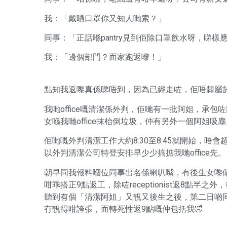
我：「戴晒口罩你又知人哋索？」
同事：「正話喺pantry見到佢除口罩飲水呀，睇樣
我：「邊個部門？而家跑返嚟！」
點知我返嚟真係睇唔到，因為已經走咗，佢唔隸屬
我哋office嘅清潔係外判，佢哋有一批阿姐，承包
女喺我哋office抹枱倒垃圾，仲有另外一個阿姐吸
佢哋嘅外判清潔工作大約8:30至8:45就開始，唔會
以外判清潔公司特登安排早少少搞掂我哋office先。
朝早同我報料嗰位同事出名係喇叭嘴，有後生女嚟做清
咁乖搭正9點返工，除咗receptionist返8點半之
聽到有個「清潔阿姐」又靚又後生之後，第二日啲同
冇靚得咁誇張，而轉死性返9點嘅仲包括我🤣