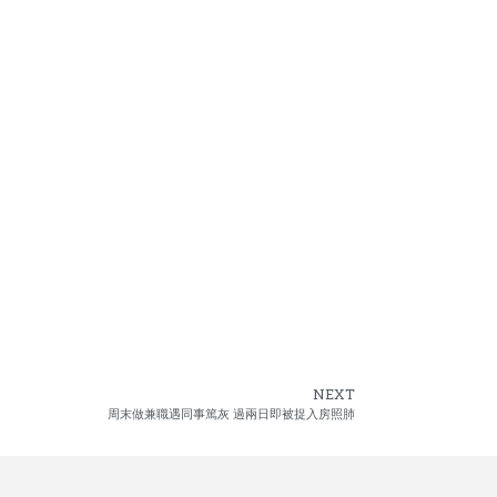
NEXT
周末做兼職遇同事篤灰 過兩日即被捉入房照肺