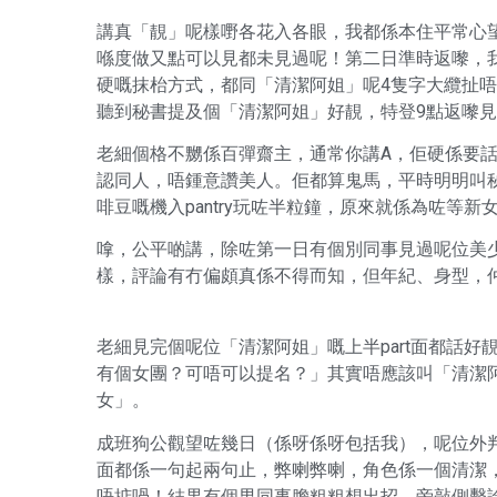
講真「靚」呢樣嘢各花入各眼，我都係本住平常心望下，
喺度做又點可以見都未見過呢！第二日準時返嚟，
硬嘅抹枱方式，都同「清潔阿姐」呢4隻字大纜扯唔
聽到秘書提及個「清潔阿姐」好靚，特登9點返嚟
老細個格不嬲係百彈齋主，通常你講A，佢硬係要
認同人，唔鍾意讚美人。佢都算鬼馬，平時明明叫秘書
啡豆嘅機入pantry玩咗半粒鐘，原來就係為咗等新
嗱，公平啲講，除咗第一日有個別同事見過呢位美
樣，評論有冇偏頗真係不得而知，但年紀、身型，仲
老細見完個呢位「清潔阿姐」嘅上半part面都話好
有個女團？可唔可以提名？」其實唔應該叫「清潔
女」。
成班狗公觀望咗幾日（係呀係呀包括我），呢位外
面都係一句起兩句止，弊喇弊喇，角色係一個清潔，內
唔掂喎！結果有個男同事膽粗粗想出招，旁敲側擊