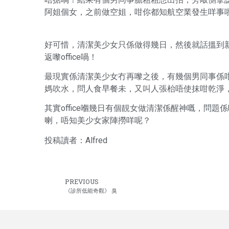
阿姐個女，之前做空姐，咁你都知航空業發生咩事啦，純
好可惜，清潔美少女只係做得幾日，然後就話搵到
返嚟office喎！
最現實係清潔美少女冇再嚟之後，有幾個男同事係
媽吹水，問人食早餐未，又叫人張枱唔使抹咁乾淨
其實office嗰幾日有個靚女做清潔係醒神嘅，問
喇，唔知美少女家陣撈咩呢？
投稿讀者：Alfred
PREVIOUS
《診所低能奇觀》 臭