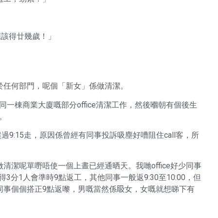
應該得廿幾歲！」
於任何部門，呢個「新女」係做清潔。
咗同一棟商業大廈嘅部分office清潔工作，然後嗰朝有個後生
塵。
超過9:15走，原因係曾經有同事投訴吸塵好嘈阻住call客，所
潔呢單嘢唔使一個上晝已經通晒天。我哋office好少同事
外，得3分1人會準時9點返工，其他同事一般返9:30至10:00，但
事個個搭正9點返嚟，男嘅當然係𥄫女，女嘅就想睇下有