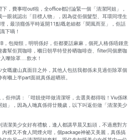
費事咁out啦，全office都討論緊一個「清潔阿姐」，
我一眼就認出「目標人物」，因為從佢個髮型、耳環同埋生
埋，最頂癮係平時返開11點嘅老細都「聞風而至」，佢話
見識下喎！
話B，包拗頸，明明係好，佢都要話麻麻，個死人格係唔鍾意
幫佢買咖啡，嗰日朝早特登拎晒咖啡壺、filter同個磨咖
女入嚟除罩……飲水！
少女嘅廬山真面目之外，其他人包括我都係未見過佢除罩個
有嗰上半part面就真係超晒班。
靚，佢仲講：「咁靚使咩做清潔呀，去選美都得啦！Viu係咪
阿姐」，因為人哋真係得廿幾歲，以下叫返佢做「清潔美少
判清潔美少女好有禮貌，逢人都講早晨又點頭，不過應對方
裡又不食人間煙火咁，個package神祕又美麗，真係搞
諗住向另一位清潔阿姐套料，跟住先知呀美少女係其中一位