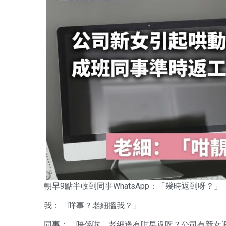
朝早9點半收到同事WhatsApp：「幾時返到呀？」
我：「咩事？老細搵我？」
同事：「唔係啦，老細邊有咁早返呀？公司有新女