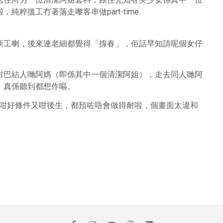
粹搵工冇著落走嚟客串做part-time.
新工喇，後來連老細都覺得「揼春」，佢話早知請呢個女仔
咁巴結人哋阿媽（即係其中一個清潔阿姐），走去同人哋阿
，真係聽到都想作嘔。
題係咁好條件又咁後生，都預咗唔會做得耐啦，個畫面太違和