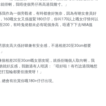
排就得喇，我唔使個男仔再高過我幾寸。」
就算係我作為一個旁觀者，有時都會好無奈，因為有啲女會員好
仔仔，160嘅女女又係搵緊180仔仔，你叫170以上嘅女仔情何以
甚至200，有時鬼佬都未必有呢個身高，唔通下下去NBA搵
男朋友高大係好睇兼有安全感，不過相差20至30cm都要
？」
個相差20至30cm嘅女朋友呢，就係佢哋個人取向喇，我
有啲就好反感，我聽過有人咁講：「唔好啦！有冇諗過我哋想
想打茄輪都要佢擔凳呀！」
，總會有欣賞你嘅180+仔仔出現。