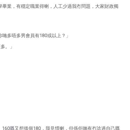
係大學畢業，有穩定職業得喇，人工少過我冇問題，大家財政獨
你哋多唔多男會員有180或以上？」
更多。」
個180，160嘅又想搵個180，我見慣喇，但係佢哋有冇諗過自己嘅