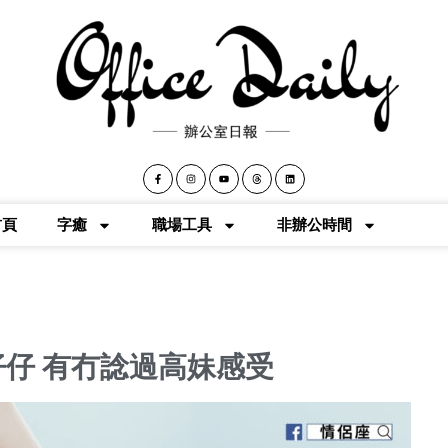
首頁
字癒
職場工具
非辦公時間
仔仔 有冇諗過高妹感受