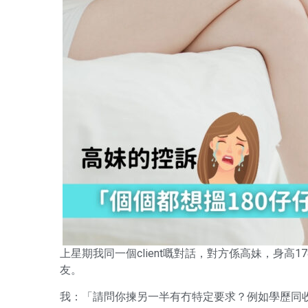
上星期我同一個client嘅對話，對方係高妹，身高
友。
我：「請問你揀另一半有冇特定要求？例如學歷同