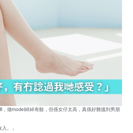
178，做model綽綽有餘，但係女仔太高，真係好難搵到男朋
收入。」