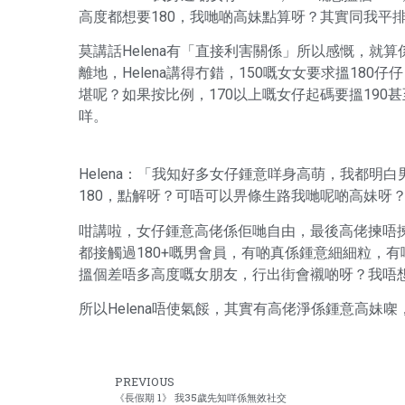
高度都想要180，我哋啲高妹點算呀？其實同我平
莫講話Helena有「直接利害關係」所以感慨，
離地，Helena講得冇錯，150嘅女女要求搵180
堪呢？如果按比例，170以上嘅女仔起碼要搵190
咩。
Helena：「我知好多女仔鍾意咩身高萌，我都明白
180，點解呀？可唔可以畀條生路我哋呢啲高妹呀
咁講啦，女仔鍾意高佬係佢哋自由，最後高佬揀唔揀
都接觸過180+嘅男會員，有啲真係鍾意細細粒，
搵個差唔多高度嘅女朋友，行出街會襯啲呀？我唔
所以Helena唔使氣餒，其實有高佬淨係鍾意高妹㗎
PREVIOUS
《長假期 1》 我35歲先知咩係無效社交