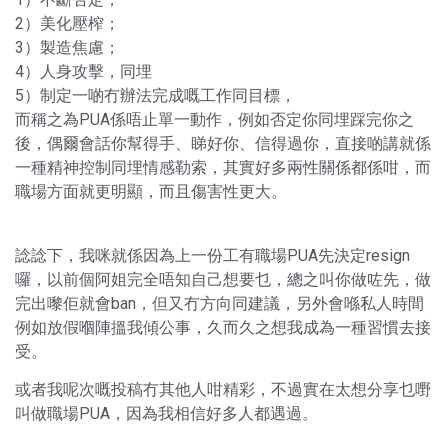
2）美化壓榨；
3）製造焦慮；
4）人身攻擊，同埋
5）制定一啲冇辦法完成嘅工作同目標，
而稱之為PUA係唔止單一動作，例如否定你同埋踩完你之
後，偶爾會話你幫得手、睇好你、信得過你，直接啲講就係
一種精神控制同埋情感勒索，其實好多兩性關係都係咁，而
職場方面就更明顯，而且傷害性更大。
諗諗下，我咪就係因為上一份工有職場PUA先決定resign
囉，以前個阿姐完全唔知自己想要乜，總之叫你做咗先，做
完出嚟佢就會ban，但又冇方向同建議，另外會喺私人時間
例如放假嗰陣搵我傾公事，久而久之想我成為一種習慣去接
受。
或者我呢次嘅投稿冇其他人咁精彩，不過實在太想分享乜嘢
叫做職場PUA，因為我相信好多人都遇過。