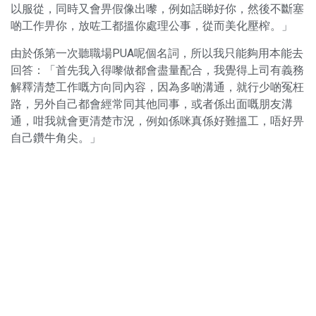
以服從，同時又會畀假像出嚟，例如話睇好你，然後不斷塞
啲工作畀你，放咗工都搵你處理公事，從而美化壓榨。」
由於係第一次聽職場PUA呢個名詞，所以我只能夠用本能去
回答：「首先我入得嚟做都會盡量配合，我覺得上司有義務
解釋清楚工作嘅方向同內容，因為多啲溝通，就行少啲冤枉
路，另外自己都會經常同其他同事，或者係出面嘅朋友溝
通，咁我就會更清楚市況，例如係咪真係好難搵工，唔好畀
自己鑽牛角尖。」