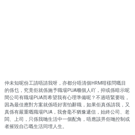
仲未知呢份工請唔請我呀，亦都分唔清個HRM咁樣問嘅目
的係乜，究竟佢就係施予職場PUA嗰個人吖，抑或係暗示呢
間公司有職場PUA而希望我有心理準備呢？不過唔緊要啦，
因為最佳應對方案就係唔好害怕辭職，如果佢真係請我，又
真係有嚴重嘅職場PUA，我會毫不猶豫遞信，始終公司、老
闆、上司，只係我哋生活中一個配角，唔應該畀佢哋控制或
者摧毀自己嘅生活同埋人生。