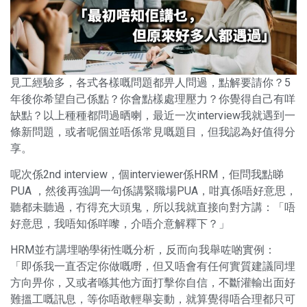
見工經驗多，各式各樣嘅問題都畀人問過，點解要請你？5
年後你希望自己係點？你會點樣處理壓力？你覺得自己有咩
缺點？以上種種都問過晒喇，最近一次interview我就遇到一
條新問題，或者呢個並唔係常見嘅題目，但我認為好值得分
享。
呢次係2nd interview，個interviewer係HRM，佢問我點睇
PUA ，然後再強調一句係講緊職場PUA，咁真係唔好意思，
聽都未聽過，冇得充大頭鬼，所以我就直接向對方講：「唔
好意思，我唔知係咩嚟，介唔介意解釋下？」
HRM並冇講埋啲學術性嘅分析，反而向我舉咗啲實例：
「即係我一直否定你做嘅嘢，但又唔會有任何實質建議同埋
方向畀你，又或者喺其他方面打擊你自信，不斷灌輸出面好
難搵工嘅訊息，等你唔敢輕舉妄動，就算覺得唔合理都只可