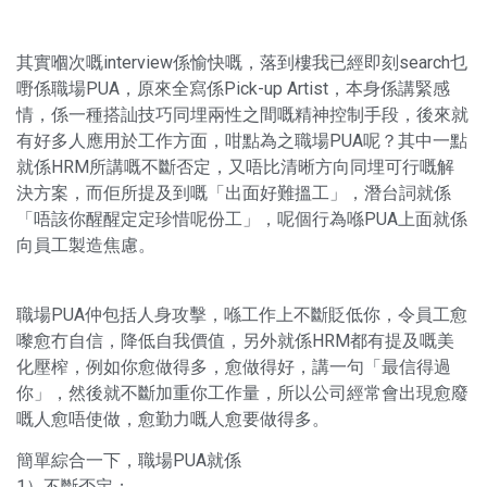
其實嗰次嘅interview係愉快嘅，落到樓我已經即刻search乜
嘢係職場PUA，原來全寫係Pick-up Artist，本身係講緊感
情，係一種搭訕技巧同埋兩性之間嘅精神控制手段，後來就
有好多人應用於工作方面，咁點為之職場PUA呢？其中一點
就係HRM所講嘅不斷否定，又唔比清晰方向同埋可行嘅解
決方案，而佢所提及到嘅「出面好難搵工」，潛台詞就係
「唔該你醒醒定定珍惜呢份工」，呢個行為喺PUA上面就係
向員工製造焦慮。
職場PUA仲包括人身攻擊，喺工作上不斷貶低你，令員工愈
嚟愈冇自信，降低自我價值，另外就係HRM都有提及嘅美
化壓榨，例如你愈做得多，愈做得好，講一句「最信得過
你」，然後就不斷加重你工作量，所以公司經常會出現愈廢
嘅人愈唔使做，愈勤力嘅人愈要做得多。
簡單綜合一下，職場PUA就係
1）不斷否定；