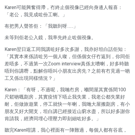
Karen可能興奮得滯，冇終止個視像已經向身邊人報喜：
「老公，我見成咗份工喇。」
有把男人聲答佢：「我聽到呀……」
未等到佢老公入鏡，我率先終止咗個視像。
Karen翌日返工同我講咗好多次多謝，我亦好坦白話佢知：
「其實本來係請咗另一個人㗎，但係個女仔冇返到，你同佢
差唔多，不過第一次Zoom interview真係太嘈喇，好多時聽
唔到你講嘢，點解你唔叫小朋友出房先？之前有冇見過一啲
工又係出現同樣情況？」
Karen：「有呀，不過呢，我哋冇房，嗰間屋其實係間100
尺鬆啲嘅劏房，其實疫情下唔止我失業，我老公都失業好
耐，佢做旅遊業，停工就快一年喇，我哋大屋搬劏房，有小
朋友又好大開支，坦白講已經接近山窮水盡，所以好多謝你
肯請我，經濟同埋心理壓力即刻細咗好多。」
聽完Karen咁講，我心裡面有一陣難過，每個人都有谷底，