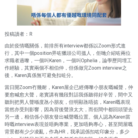
投稿讀者：R
由於疫情嘅關係，前排所有interview都係以Zoom形式進
行，其中一個position畀咗獵頭公司搵人，佢哋介紹咗兩位
求職者過嚟，一個叫Karen，一個叫Ophelia，論學歷同埋工
作經驗，其實兩個不相伯仲，但係做完Zoom interview之
後，Karen真係無可避免扣咗分。
當日開Zoom冇幾耐，Karen屋企已經傳嚟小朋友嘅喊聲，仲
要愈喊愈大聲，老實講有幾段對話我係聽得好辛苦，間中又
聽到把男人聲喺度氹小朋友，但明顯氹唔掂，Karen嘅表現
當然亦受到影響，因為背後聲浪太大，而佢間中都回頭望去
另一邊，相信係小朋友發出喊聲嘅位置。個人認為Karen當
時嘅interview表現並唔夠專業，更加唔夠專心，甚至間屋嘅
背景都有少少凌亂，作為HR，我承認係扣咗印象分，多少