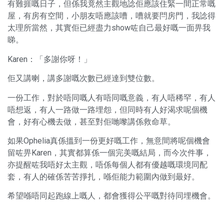
有難捱嘅日子，但係我竟然主觀地諗佢應該住緊一間正常嘅
屋，有房有空間，小朋友唔應該嘈，嘈就要閂房門，我諗得
太理所當然，其實佢已經盡力show咗自己最好嘅一面畀我
睇。
Karen：「多謝你呀！」
佢又講喇，講多謝嘅次數已經達到雙位數。
一份工作，對於唔同嘅人有唔同嘅意義，有人唔稀罕，有人
唔想返，有人一路做一路埋怨，但同時有人好渴求呢個機
會，好有心機去做，甚至對佢哋嚟講係救命草。
如果Ophelia真係搵到一份更好嘅工作，無意間將呢個機會
留咗畀Karen，其實都算係一個完美嘅結局，而今次件事，
亦提醒咗我唔好太主觀，唔係每個人都有優越嘅環境同配
套，有人的確係苦苦掙扎，喺佢能力範圍內做到最好。
希望喺唔同起跑線上嘅人，都會獲得公平嘅對待同埋機會。