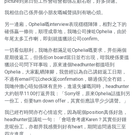
picture到第日佢工作會唔會都係左顧右盼，好多掛慮。
我相信自己係畀個小朋友嘅喊聲搞到有啲心煩。
另一邊廂，Ophelia嘅interview表現穩穩陣陣，相對之下的
確係贏一條街，順理成章地，我哋公司揀咗Ophelia，由於
年尾太多工作喇，即刻就搵獵頭公司confirm。
一切看似順利，我哋亦都滿足咗Ophelia嘅要求，畀佢兩個
星期後返工，但係佢on board當日並冇出現，咁我梗係要搵
獵頭公司問下咩事啦，原來連個headhunter都搵唔到
Ophelia，大家亂晒陣腳，我曾經以為自己講錯返工日期，
不過有email可以check返confirmation，睇過係完全冇錯，
我哋仲擔心唔知係咪有意外，進退失據嘅同時，headhunter
大約朝早11:00打返畀我：「Sorry呀，原來Ophelia話搵到另
一份工，佢要turn down offer，其實佢應該早少少講聲。」
我已經冇時間亦冇心情追究，因為呢個position真係好急，
headhunter提議咗一句：「會唔會考慮Karen？其實佢好鍾
意呢份工，亦都畀我感覺到好有heart，期間追問過我三至
四次進度。」