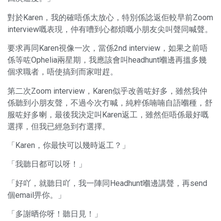
對於Karen，我的確唔係太放心，特別係諗返佢較早前Zoom
interview嘅表現，仲有嘈到心都煩嘅小朋友尖叫聲同喊聲。
要求再同Karen視像一次，當係2nd interview，如果之前唔
係等咗Ophelia兩星期，我應該會叫headhunt嗰邊再搵多幾
個求職者，唔使搞到而家咁趕。
第二次Zoom interview，Karen似乎改善咗好多，雖然我仲
係聽到小朋友聲，不過今次冇喊，純粹係喃喃自語嗰種，舒
服咗好多喇，最後我決定叫Karen返工，雖然佢唔係最好嘅
選擇，但我已經急到冇選擇。
「Karen，你最快可以幾時返工？」
「我聽日都可以呀！」
「好吖，就聽日吖，我一陣同Headhunt嗰邊講聲，再send
個email畀你。」
「多謝晒你呀！聽日見！」