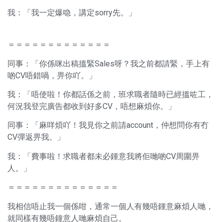
我：「我一定爆喼，講定sorry先。」
＝＝＝＝＝＝＝＝＝＝＝＝＝
同事：「你係咪出稿搵緊Sales呀？我之前都請緊，手上有
啲CV唔錯喎，畀你吖。」
我：「唔使啦！你都話係之前，班求職者隨時已經搵咗工，
何況我登完廣告都收到好多CV，唔想麻煩你。」
同事：「麻咩煩吖！我見你之前請account，仲想問你有冇
CV彈返畀我。」
我：「費事啦！求職者都未必鍾意我將佢哋啲CV周圍畀
人。」
＝＝＝＝＝＝＝＝＝＝＝＝＝＝
我相信唔止我一個係咁，通常一個人有幾唔鍾意麻煩人哋，
就同樣有幾唔鐘意人哋麻煩自己。