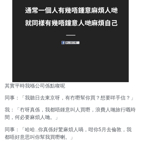
其實平時我喺公司係點㗎呢
同事：「我聽日去東京呀，有冇嘢幫你買？想要咩手信？」
我：「冇呀真係，我都唔鍾意叫人買嘢，浪費人哋旅行嘅時
間，何必要麻煩人哋。」
同事：「哈哈…你真係好驚麻煩人喎，咁你5月去倫敦，我
都唔好意思叫你幫我買嘢喇。」