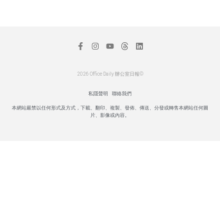
2026 Office Daily 辦公室日報©
私隱聲明
聯絡我們
本網站嚴禁以任何形式及方式，下載、翻印、複製、發佈、傳送、分發或轉售本網站任何圖
片、影像或內容。