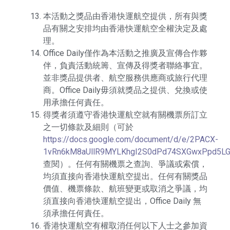
本活動之獎品由香港快運航空提供，所有與獎
品有關之安排均由香港快運航空全權決定及處
理。
Office Daily僅作為本活動之推廣及宣傳合作夥
伴，負責活動統籌、宣傳及得獎者聯絡事宜。
並非獎品提供者、航空服務供應商或旅行代理
商。Office Daily毋須就獎品之提供、兌換或使
用承擔任何責任。
得獎者須遵守香港快運航空就有關機票所訂立
之一切條款及細則（可於
https://docs.google.com/document/d/e/2PACX-
1vRn6kM8aUllR9MYLKhgI2S0dPd74SXGwxPpd5L
查閱）。任何有關機票之查詢、爭議或索償，
均須直接向香港快運航空提出。任何有關獎品
價值、機票條款、航班變更或取消之爭議，均
須直接向香港快運航空提出，Office Daily 無
須承擔任何責任。
香港快運航空有權取消任何以下人士之參加資