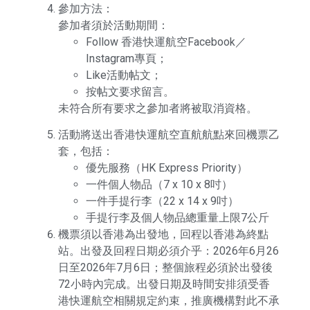
參加方法：
參加者須於活動期間：
Follow 香港快運航空Facebook／
Instagram專頁；
Like活動帖文；
按帖文要求留言。
未符合所有要求之參加者將被取消資格。
活動將送出香港快運航空直航航點來回機票乙
套，包括：
優先服務（HK Express Priority）
一件個人物品（7 x 10 x 8吋）
一件手提行李（22 x 14 x 9吋）
手提行李及個人物品總重量上限7公斤
機票須以香港為出發地，回程以香港為終點
站。出發及回程日期必須介乎：2026年6月26
日至2026年7月6日；整個旅程必須於出發後
72小時內完成。出發日期及時間安排須受香
港快運航空相關規定約束，推廣機構對此不承