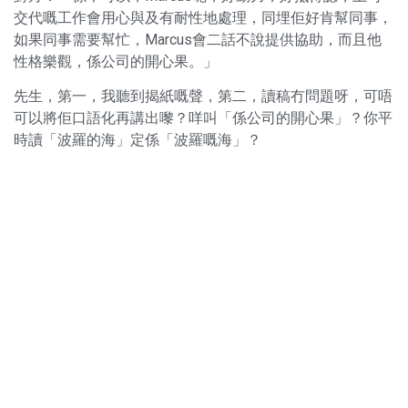
交代嘅工作會用心與及有耐性地處理，同埋佢好肯幫同事，
如果同事需要幫忙，Marcus會二話不說提供協助，而且他
性格樂觀，係公司的開心果。」
先生，第一，我聽到揭紙嘅聲，第二，讀稿冇問題呀，可唔
可以將佢口語化再講出嚟？咩叫「係公司的開心果」？你平
時讀「波羅的海」定係「波羅嘅海」？