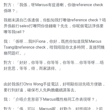
對方：「我係，呀Marcus有提過喇，你做reference check
係咪？」
我都未講自己係邊個，你點知我打嚟做reference check？唔
畀係銀行sales打嚟問你借錢㗎？先生，你呢個電話淨係要
嚟等我call？
我：「係呀……我叫Fiona，你好，既然你知道我幫Marcus
Tsang做reference check，咁我唔阻你太多時間，直接問幾
條問題吖。」
對方：「好好，你等等，你等等，你等等……你等等呀……唔
好意思，等等，得，而家講得。」
由於我係打Chris Wong手提電話，好明顯佢頭先唔方便聽，
要行到好遠，確保冇人先夠膽繼續講落去。
我：「介唔介意形容下Marcus嘅性格同工作表現呀？」
對方：「係，可以，Marcus呢，好勤力，好抵得諗，上司