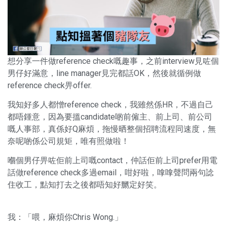
想分享一件做reference check嘅趣事，之前interview見咗個
男仔好滿意，line manager見完都話OK，然後就循例做
reference check畀offer.
我知好多人都憎reference check，我雖然係HR，不過自己
都唔鍾意，因為要搵candidate啲前僱主、前上司、前公司
嘅人事部，真係好Q麻煩，拖慢晒整個招聘流程同速度，無
奈呢啲係公司規矩，唯有照做啦！
嗰個男仔畀咗佢前上司嘅contact，仲話佢前上司prefer用電
話做reference check多過email，咁好啦，嗱嗱聲問兩句諗
住收工，點知打去之後都唔知好嬲定好笑。
我：「喂，麻煩你Chris Wong.」