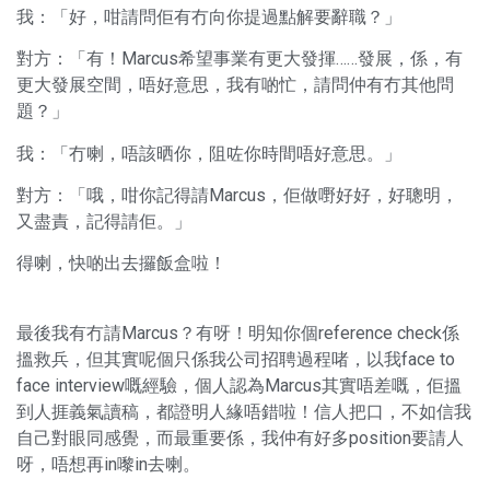
我：「好，咁請問佢有冇向你提過點解要辭職？」
對方：「有！Marcus希望事業有更大發揮……發展，係，有
更大發展空間，唔好意思，我有啲忙，請問仲有冇其他問
題？」
我：「冇喇，唔該晒你，阻咗你時間唔好意思。」
對方：「哦，咁你記得請Marcus，佢做嘢好好，好聰明，
又盡責，記得請佢。」
得喇，快啲出去攞飯盒啦！
最後我有冇請Marcus？有呀！明知你個reference check係
搵救兵，但其實呢個只係我公司招聘過程啫，以我face to
face interview嘅經驗，個人認為Marcus其實唔差嘅，佢搵
到人捱義氣讀稿，都證明人緣唔錯啦！信人把口，不如信我
自己對眼同感覺，而最重要係，我仲有好多position要請人
呀，唔想再in嚟in去喇。