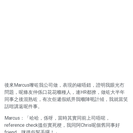
後來Marcus嚟咗我公司做，表現的確唔錯，證明我眼光冇
問題，呢條友仲係口花花嗰種人，連HR都撩，做咗大半年
同事之後混熟咗，有次佢遞假紙畀我嗰陣呃計傾，我就當笑
話咁講返呢件事。
Marcus：「哈哈，係呀，當時其實同前上司唔啱，
reference check搵佢實死梗，我同阿Chris呢個舊同事好
friend，咪搵佢幫手囉！」