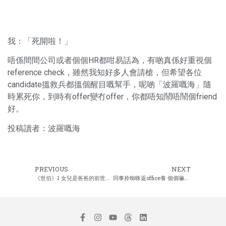
我：「死開啦！」
唔係間間公司或者個個HR都咁易話為，有啲真係好重視個
reference check，雖然我知好多人會請槍，但希望各位
candidate搵救兵都搵個醒目嘅幫手，呢啲「波羅嘅海」隨
時累死你，到時有offer變冇offer，你都唔知鬧唔鬧個friend
好。
投稿讀者：波羅嘅海
PREVIOUS
NEXT
《世伯》1 女兒是爸爸的前世情人
同事拎蜘蛛返office養 個個嚇到咿嘩鬼叫