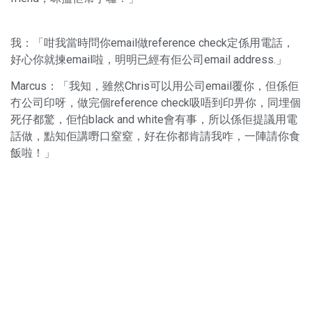
我：「咁我當時問你email做reference check定係用電話，
好心你就揀email啦，明明已經有佢公司email address.」
Marcus：「我知，雖然Chris可以用公司email覆你，但係佢
冇公司印呀，做完個reference check吸唔到印畀你，同埋個
死仔都驚，佢怕black and white會有事，所以係佢提議用電
話做，點知佢講嘢口窒窒，好在你都肯請我咋，一陣請你食
飯啦！」