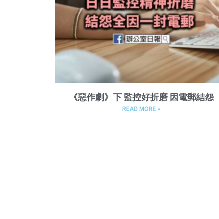
《惡作劇》下 監控好折磨 因電郵結怨
READ MORE »