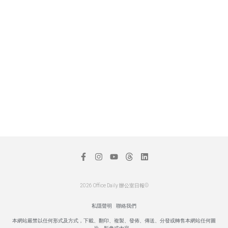
2026 Office Daily 辦公室日報©
私隱聲明
聯絡我們
本網站嚴禁以任何形式及方式，下載、翻印、複製、發佈、傳送、分發或轉售本網站任何圖