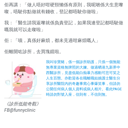
佢再講：「做人唔好咁硬頸懶係有原則，我呢啲係大生意嚟
㗎，唔駛你點做就有錢收，登記都唔駛你做啦」
我：「醫生請我返嚟就係負責登記，如果我連登記都唔駛做
嘅我就可以走㗎啦」
佢：「嘖，真係好麻煩，都未見過咁麻煩嘅人」
佢離開咗診所，去買塊鏡啦。
我叫珍寶豬，係一個診所助護，只係一個無能
無專業資格無牌照的大嬸。做過晒港九新界中
西醫診所，見盡低能白痴暴力感動可悲可笑之
人生百態。亦歡迎各在職離職姑娘護士醫生分
享診所醫院內的奇趣事窩心事爆笑事，但請勿
公開任何病人個人資料或病人相片。看此PAGE
時請勿對號入座，信則有，不信則無。
《診所低能奇觀》
FB@funnyclinic