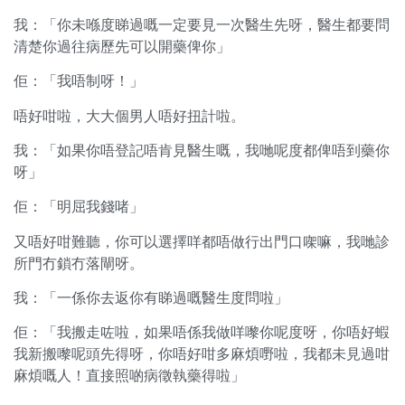
我：「你未喺度睇過嘅一定要見一次醫生先呀，醫生都要問
清楚你過往病歷先可以開藥俾你」
佢：「我唔制呀！」
唔好咁啦，大大個男人唔好扭計啦。
我：「如果你唔登記唔肯見醫生嘅，我哋呢度都俾唔到藥你
呀」
佢：「明屈我錢啫」
又唔好咁難聽，你可以選擇咩都唔做行出門口㗎嘛，我哋診
所門冇鎖冇落閘呀。
我：「一係你去返你有睇過嘅醫生度問啦」
佢：「我搬走咗啦，如果唔係我做咩嚟你呢度呀，你唔好蝦
我新搬嚟呢頭先得呀，你唔好咁多麻煩嘢啦，我都未見過咁
麻煩嘅人！直接照啲病徵執藥得啦」