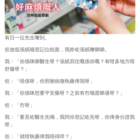
有日一位先生嚟到。
佢放低張紙喺登記位枱面，我拎咗張紙嚟睇睇。
我：「你係咪睇醫生呀？張紙寫住嘅係你嘅？有咁多地方唔
舒服呀？」
佢：「唔係呀，你照啲病徵執藥俾我呀」
我：「你係咪想要平安藥呀？之前有冇喺度睇過呀？」
佢：「冇呀」
我：「要見咗醫生先喎，我同你登記咗先呀，你俾身分證我
呀」
佢：「就咁執藥俾我唔得咩？」