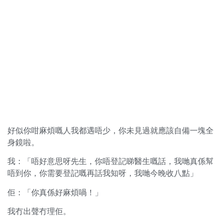
好似你咁麻煩嘅人我都遇唔少，你未見過就應該自備一塊全
身鏡啦。
我：「唔好意思呀先生，你唔登記睇醫生嘅話，我哋真係幫
唔到你，你需要登記嘅再話我知呀，我哋今晚收八點」
佢：「你真係好麻煩喎！」
我冇出聲冇理佢。