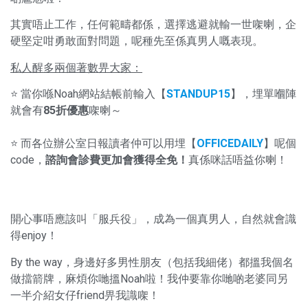
其實唔止工作，任何範疇都係，選擇逃避就輸一世㗎喇，企
硬堅定咁勇敢面對問題，呢種先至係真男人嘅表現。
私人醒多兩個著數畀大家：
⭐ 當你喺Noah網站結帳前輸入【
STANDUP15
】，埋單嗰陣
就會有
85折優惠
㗎喇～
⭐ 而各位辦公室日報讀者仲可以用埋【
OFFICEDAILY
】呢個
code，
諮詢會診費更加會獲得全免！
真係咪話唔益你喇！
開心事唔應該叫「服兵役」，成為一個真男人，自然就會識
得enjoy！
By the way，身邊好多男性朋友（包括我細佬）都搵我個名
做擋箭牌，麻煩你哋搵Noah啦！我仲要靠你哋啲老婆同另
一半介紹女仔friend畀我識㗎！