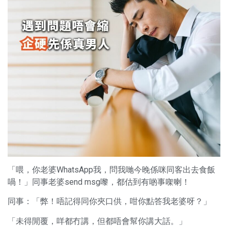
「喂，你老婆WhatsApp我，問我哋今晚係咪同客出去食飯
喎！」同事老婆send msg嚟，都估到有啲事㗎喇！
同事：「弊！唔記得同你夾口供，咁你點答我老婆呀？」
「未得閒覆，咩都冇講，但都唔會幫你講大話。」