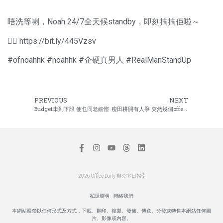
唔洗等喇，Noah 24/7全天候standby，即刻搞搞佢啦～
👉🏻
https://bit.ly/445Vzsv
#ofnoahhk #noahhk #企硬真男人 #RealManStandUp
PREVIOUS
NEXT
Budget未到下限 使乜同老細慳
瘦田耕開有人爭 突然幾個offer任我揀
2026 Office Daily 辦公室日報©
私隱聲明
聯絡我們
本網站嚴禁以任何形式及方式，下載、翻印、複製、發佈、傳送、分發或轉售本網站任何圖
片、影像或內容。