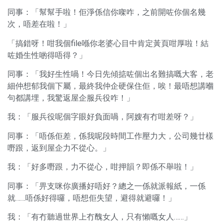
同事：「幫幫手啦！佢淨係信你㗎咋，之前開咗你個名幾
次，唔差在啦！」
「搞錯呀！咁我個file喺你老婆心目中肯定黃頁咁厚啦！結
咗婚生性啲得唔得？」
同事：「我好生性喎！今日先傾掂咗個出名難搞嘅大客，老
細仲想郁我個下屬，最終我仲企硬保住佢，唉！最唔想講嗰
句都講埋，我驚返屋企服兵役咋！」
我：「服兵役呢個字眼好負面喎，阿嫂有冇咁差呀？」
同事：「唔係佢差，係我呢段時間工作壓力大，公司幾廿樣
嘢跟，返到屋企力不從心。」
我：「好多嘢跟，力不從心，咁押韻？即係不舉啦！」
同事：「畀支咪你廣播好唔好？總之一係就派報紙，一係
就……唔係好得囉，唔想佢失望，避得就避囉！」
我：「有冇聽過世界上冇醜女人，只有懶嘅女人……」