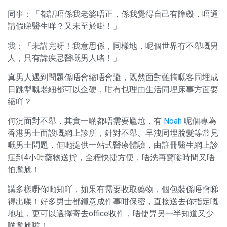
同事：「都話唔係我老婆唔正，係我覺得自己有障礙，唔通
請假睇醫生咩？又未至於啩！」
我：「未講完呀！我意思係，同樣地，呢個世界冇不舉嘅男
人，只有諱疾忌醫嘅男人啫！」
真男人遇到問題係唔會縮唔會避，既然面對難搞嘅客同埋成
日跳掣嘅老細都可以企硬，咁有乜理由生活同埋床事方面要
縮吖？
何況面對不舉，其實一啲都唔需要尷尬，有
Noah
呢個專為
香港男士而設嘅網上診所，針對不舉、早洩同埋脫髮等常見
嘅男士問題，佢哋提供一站式醫療體驗，由註冊醫生網上診
症到4小時藥物送貨，全程快捷方便，唔洗再驚嘥時間又唔
怕尷尬！
講多樣嘢你哋知吖，如果有需要收取藥物，個包裝係唔會睇
得出㗎！好多男士都鍾意成件事咁保密，直接送去你指定嘅
地址，更可以選擇寄去office收件，唔使畀另一半知道又少
啲尷尬啦！