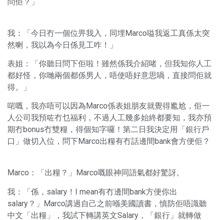
問佢？」
我：「今日冇一個位畀我入，同埋Marco嗌我返工真係太突
然喇，我以為今日係見工咋！」
表姐：「你聽日問下佢啦！雖然係我介紹啫，但我知你人工
都好怪，你哋兩個都係男人，唔使唔好意思喎，直接問佢就
得。」
啱嘅，我亦唔可以因為Marco係表姐朋友就覺得尷尬，佢一
人公司我預咗冇乜福利，不過人工幾多始終都要知，我亦預
期冇bonus冇雙糧，得個知字囉！第二日我決定用「銀行戶
口」做切入位，問下Marco出糧有冇話邊間bank會方便佢？
Marco：「出糧？」Marco嘅眼神同語氣都好驚訝。
我：「係，salary！I mean有冇邊間bank方便你出
salary？」Marco講過自己之前喺美國讀書，慎防佢唔識聽
中文「出糧」，我試下轉講英文Salary，「銀行」就轉做