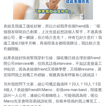
表姐見我搵工搵咗好耐，所以介紹我畀佢個friend識：「呢
個朋友啱啱自己創業，上次先提起想請個人幫手，不過真係
細公司，要一腳踢，你介唔介意先？」仲有乜好介意吖！我
搵工搵咗3個半月喇，再係咁落去都唔係辦法，我比較介意
冇錢開飯。
結果表姐好快就幫我穿針引線，隔咗幾日就去埋佢個friend
間公司interview喇，但與其話係interview，不如話直接返工
仲貼切，因為表姐個friend又唔睇學歷，又唔睇resume，甚
至唔問我之前嘅工作經驗，呢鑊真係有呼吸有心跳就請！
另外我想問下大家，細公司嘅定義係咩？20人？10人？3至
4個人？表姐個friend叫Marco，佢係one man band，咁樣應
該叫一人公司，連細公司都稱唔上，可能係因為咁，呢位
Marco先至會咁容易就請咗我，佢根本唔係約我上嚟見工，