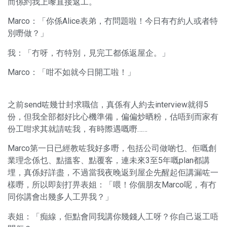
而係約我上嚟直接返工。
Marco：「你係Alice表弟，冇問題啦！今日有冇約人或者特
別嘢做？」
我：「冇呀，冇特別，見完工都係返屋企。」
Marco：「咁不如就今日開工啦！」
之前send咗幾廿封求職信，真係有人約去interview就得5
份，但我全部都好比心機準備，偏偏炒晒粉，估唔到而家有
份工咁求其就請咗我，有時際遇嘅嘢……
Marco第一日已經教咗我好多嘢，包括公司做啲乜、佢嘅創
業理念係乜、點搵客、點覆客，連未來3至5年嘅plan都講
埋，真係好詳盡，不過當我夜晚返到屋企先醒起佢講漏咗一
樣嘢，所以即刻打畀表姐：「喂！你個朋友Marco呢，有冇
同你講會出幾多人工畀我？」
表姐：「痴線，佢點會同我講你幾錢人工呀？你自己返工唔