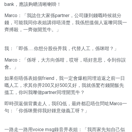
bank，應該夠晒清晰喇啩！
Marco：「我諗住大家係partner，公司賺到錢嘅時候就分
錢，可能我同你表姐講得唔清楚，我係想搵個人返嚟同我一
齊搏殺，一齊做開荒牛。」
我：「即係……你想分股份畀我，代替人工，係咪咁？」
Marco：「係呀，大方向係咁，哎呀，唔好意思，令到你誤
會。」
如果佢唔係表姐個friend，我一定會爆粗同埋追返之前一日
嘅人工，求其你畀200又好500又好，我就係驚冇錢開飯先
搵工，你叫我嚟做partner同埋開荒牛？
即時孭返個背囊走人，我EQ低，最終都忍唔住問咗Marco一
句：「你係咪覺得我好鍾意做義工呀？」
一路走一路用voice msg錄音畀表姐：「我而家先知自己似