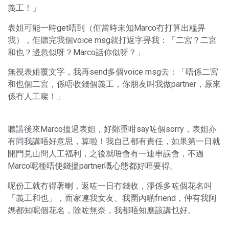
義工！」
表姐可能一時get唔到（佢當時未知Marco冇打算出糧畀
我），佢聽完我個voice msg就打返字畀我：「二宮？二宮
和也？邊忽似呀？Marco話你似呀？」
無視表姐覆文字，我再send多個voice msg去：「唔係二宮
和也個二宮，係唔收錢個義工，你朋友叫我做partner，原來
係冇人工㗎！」
聽講後來Marco搵過表姐，好鄭重咁say咗個sorry，表姐亦
有同我講唔好意思，算啦！我自己都有責任，如果第一日就
開門見山問人工福利，之後就唔會有一連串誤會，不過
Marco呢種唔使錢搵partner嘅心態都好唔要得。
呢份工就冇得著喇，返咗一日冇錢收，淨係多咗個花名叫
「義工和也」，而家連我女友、我圍內啲friend，仲有我阿
媽都知呢個花名，除咗無奈，我都唔知應該講乜好。