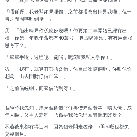
我：「其實你係咪智力有問題呀？你老闆擺明呃錢啦！」
「唔係呀，我老闆如果呃錢，之前都唔會出糧畀我啦，佢一
時之間周轉唔到啫！」
我：「佢出糧畀你係應份㗎喎！仲要第二年開始已經冇出
糧，你第一年嘅年薪都冇40萬啦，嘔凸喎師兄，有冇用個腦
思考下？」
「幫幫手啦，過埋呢一關啫，呢5萬我私人爭你！」
我：「我冇，就算有都唔會借，你自己諗掂佢啦，你咁信你
老闆，出去問財仔借吖笨！」
「之前借咗喇，而家借唔到呀！」
嗰陣時我先知，原來佢係借財仔再借畀個老闆，喂大佬，成
年人啦，又男人老狗，唔係要我代你出頭追個老闆呀？
不過後來都冇得追喇，因為個老闆走咗佬，office嘅租都欠
交幾個月。