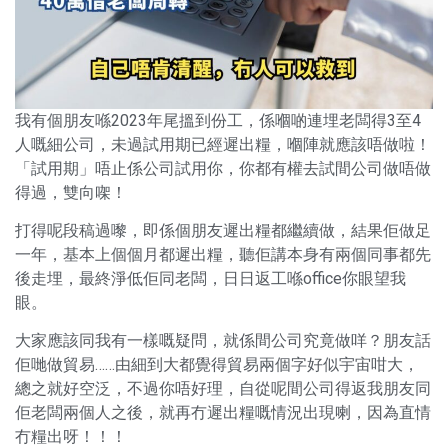
我有個朋友喺2023年尾搵到份工，係嗰啲連埋老闆得3至4
人嘅細公司，未過試用期已經遲出糧，嗰陣就應該唔做啦！
「試用期」唔止係公司試用你，你都有權去試間公司做唔做
得過，雙向㗎！
打得呢段稿過嚟，即係個朋友遲出糧都繼續做，結果佢做足
一年，基本上個個月都遲出糧，聽佢講本身有兩個同事都先
後走埋，最終淨低佢同老闆，日日返工喺office你眼望我
眼。
大家應該同我有一樣嘅疑問，就係間公司究竟做咩？朋友話
佢哋做貿易……由細到大都覺得貿易兩個字好似宇宙咁大，
總之就好空泛，不過你唔好理，自從呢間公司得返我朋友同
佢老闆兩個人之後，就再冇遲出糧嘅情況出現喇，因為直情
冇糧出呀！！！