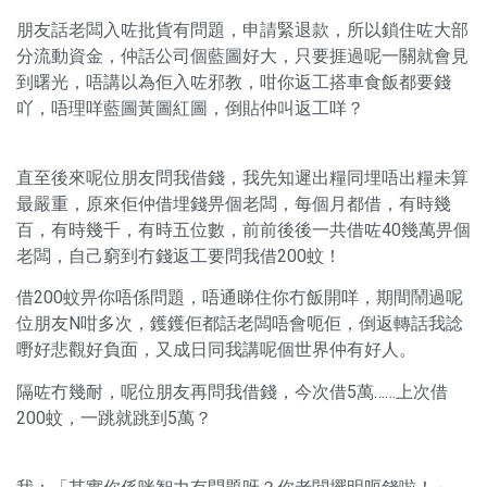
朋友話老闆入咗批貨有問題，申請緊退款，所以鎖住咗大部
分流動資金，仲話公司個藍圖好大，只要捱過呢一關就會見
到曙光，唔講以為佢入咗邪教，咁你返工搭車食飯都要錢
吖，唔理咩藍圖黃圖紅圖，倒貼仲叫返工咩？
直至後來呢位朋友問我借錢，我先知遲出糧同埋唔出糧未算
最嚴重，原來佢仲借埋錢畀個老闆，每個月都借，有時幾
百，有時幾千，有時五位數，前前後後一共借咗40幾萬畀個
老闆，自己窮到冇錢返工要問我借200蚊！
借200蚊畀你唔係問題，唔通睇住你冇飯開咩，期間鬧過呢
位朋友N咁多次，鑊鑊佢都話老闆唔會呃佢，倒返轉話我諗
嘢好悲觀好負面，又成日同我講呢個世界仲有好人。
隔咗冇幾耐，呢位朋友再問我借錢，今次借5萬……上次借
200蚊，一跳就跳到5萬？