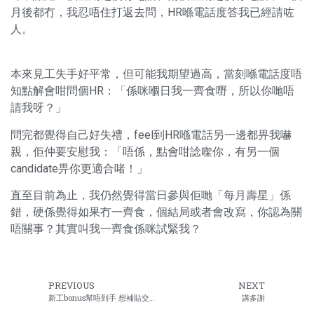
月後都冇，我忍唔住打返去問，HR喺電話度答我已經請咗
人。
本來見工失手好平常，但可能我期望過高，當刻喺電話度唔
知點解會咁問個HR：「係咪嗰日我一齊食嘢，所以你哋唔
請我呀？」
問完都覺得自己好失禮，feel到HR喺電話另一邊都畀我嚇
親，佢仲要安慰我：「唔係，點會咁諗㗎你，有另一個
candidate畀你更適合啫！」
直至目前為止，我仍然覺得當日參與佢哋「每月壽星」係
錯，硬係覺得如果冇一齊食，個結局或者會改寫，你認為關
唔關事？其實叫我一齊食係咪試緊我？
PREVIOUS
NEXT
新工bonus幫唔到手 想補貼交稅都未夠
講多謝