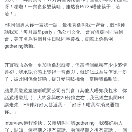
呀！嚟啦！一齊食多雙筷啫，雖然食Pizza唔使筷子，哈
哈！」
HR同個男人你一言我一語，最後真係叫我一齊食，個HR仲
話我知「每月壽星party」係公司文化，會買蛋糕同埋嗌到
會，美其名為嗰個月生日嘅同事慶祝，實際上係循例
gathering活動。
其實我唔為食，更加唔係想痴餐，但當時個氣氛有少少盛情
難卻，我承認心態上覺得一齊參與，就好似成為咗佢哋一份
子，彼此關係會好啲，提升受聘嘅機會，當時我係咁諗。
結果我尷尷尬尬喺呢間公司食到會（其他人唔知我乜水，你
話尷唔尷尬…)，大約參與咗20分鐘左右，我已經主動同HR
講走先，HR仲好好人答返我：「好呀！咁我有消息通知
你。」
Interview過程愉快，又親切叫埋我gathering，我都好融入
吖，點知一個星期之後冇電話、兩個星期之後冇電話，一個