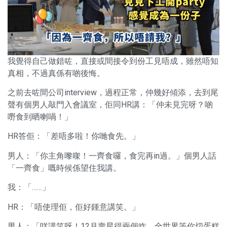
我覺得自己做錯咗，直接或間接令到份工見唔成，雖然唔知
真相，不過真係有啲後悔。
之前去咗間公司interview，過程正常，仲幾好傾添，去到尾
聲有個男人敲門入會議室，佢同HR講：「仲未見完呀？啲
嘢食到晒喇喎！」
HR答佢：「差唔多啦！你哋食先。」
男人：「你主角嚟㗎！一齊食囉，食完再in過。」個男人話
「一齊食」嘅時候係望住我講。
我：「……」
HR：「唔使理佢，佢好鍾意講笑。」
男人：「咩講笑呀！12月壽星得兩個咋，全世界等你切蛋糕