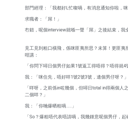
部門經理：「我都好L忙㗎喎，有消息通知你啦，咪
求職者：「屌！」
冇錯，呢個interview就喺一聲「屌」之後結束，
見工見到粗口橫飛，係咪匪夷所思？未算！更匪夷所思
咁講：
「你問下噚日個男仔如果1號返工得唔得？唔得就4
我：「咪住先，唔好咩1號2號3號，邊個男仔呀？
「咩呀，之前係in咗幾個，但噚日total in得
二個咩？」
我：「你哋爆晒粗喎……」
「So？爆粗唔代表唔請喎，我幾鍾意呢個男仔，起