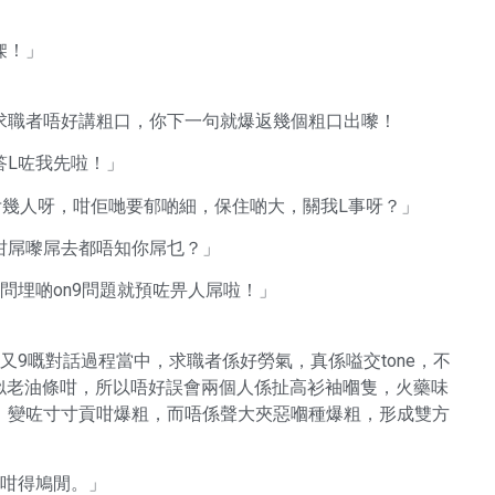
㗎！」
求職者唔好講粗口，你下一句就爆返幾個粗口出嚟！
答L咗我先啦！」
廿幾人呀，咁佢哋要郁啲細，保住啲大，關我L事呀？」
咁屌嚟屌去都唔知你屌乜？」
問埋啲on9問題就預咗畀人屌啦！」
又9嘅對話過程當中，求職者係好勞氣，真係嗌交tone，不
好似老油條咁，所以唔好誤會兩個人係扯高衫袖嗰隻，火藥味
，變咗寸寸貢咁爆粗，而唔係聲大夾惡嗰種爆粗，形成雙方
你咁得鳩閒。」