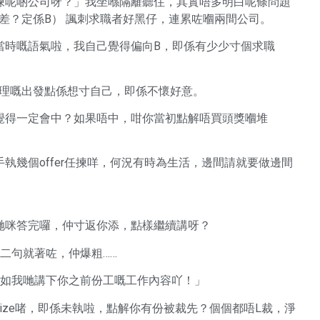
揀呢啲公司呀？」我坐喺隔籬聽住，其實唔多明白呢條問題
好差？定係B） 諷刺求職者好黑仔，連累咗嗰兩間公司。
當時嘅語氣啦，我自己覺得偏向B，即係有少少寸個求職
經理嘅出發點係想寸自己，即係不懷好意。
覺得一定會中？如果唔中，咁你當初點解唔買頭獎嗰堆
執幾個offer任揀咩，何況有時為生活，邊間請就要做邊間
哋咪答完囉，仲寸返你添，點樣繼續講呀？
二句就著咗，仲爆粗……
不如我哋講下你之前份工嘅工作內容吖！」
size啫，即係未執啦，點解你有份被裁先？個個都唔L裁，淨