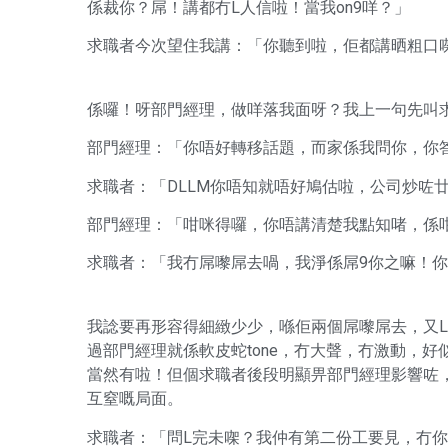
係裁你？屌！講都冇L人信啦！當我on9咩？」
求職者今次望住我講：「你聽到啦，佢都講晒粗口
係囉！呀部門經理，做咩落我面呀？我上一句先叫
部門經理：「你唔好轉移話題，而家係我問你，你
求職者：「DLLM你唔知就唔好鳩估啦，公司炒咗
部門經理：「咁咪得囉，你唔講清楚我點知啫，係
求職者：「我冇屌嚟屌去喎，我淨係屌9你之嘛！你
我諗要再形容得細緻少少，喺佢兩個屌嚟屌去，又L
過部門經理就係軟皮蛇tone，冇大聲，冇激動，
當然有啦！但個求職者後段明顯畀部門經理影響咗
互窒嘅局面。
求職者：「問L完未㗎？我仲有第二份工要見，冇