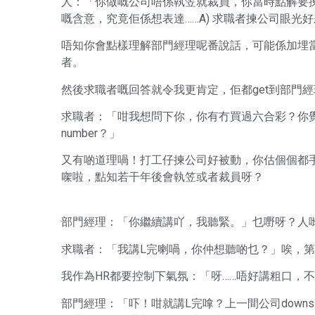
人：「你做嘅公司唔係執笠就裁員，你當時點解要
嘅含意，究竟佢係想表達……A) 求職者揀公司眼光
唔知你會點樣理解部門經理呢番說話，可能係加埋
者。
然後求職者嘅回答就令我更肯定，佢都get到部門
求職者：「咁我想問下你，你有冇買過六合彩？你
number？」
又有啲道理喎！打工仔揀公司好被動，你估個個都手
㗎啦，點知若干年後會執笠或者裁員呀？
部門經理：「你繼續講吖，我聽緊。」乜嘢呀？人
求職者：「我講L完喇喎，你仲想聽啲乜？」唉，第
我作為HR都要控制下氣氛：「呀……唔好講粗口，
部門經理：「吓！咁就講L完嗱？上一間公司down