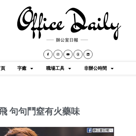
首頁
字癒
職場工具
非辦公時間
飛 句句鬥窒有火藥味