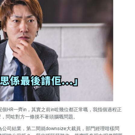
HR一齊in，其實之前in咗幾位都正常嘅，我指個過程正
掣，問咗對方一條摸不著頭腦嘅問題。
司結業，第二間就downsize大裁員，部門經理咁樣問