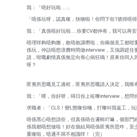
我：「唔好玩啦……」
「唔係玩呀，認真㗎，快啲啦！你問下佢1號得唔
我：「真係唔好玩啦……你要CV都仲有，我可以再安排其他
唔理咩夠唔夠膽，敢唔敢講嘢啦，你兩個見工都咁
係玩，仲話唔想浪費時間做interview，又強調趕住
請，咁嘅劇情真係無定向喪心病狂喎！原來你同人屌嚟
呀？
匪夷所思嘅見工過程，匪夷所思嘅請人決定，我唯有無
我：「喂，你好呀，噚日你上咗嚟interview，想
求職者：「CLS！變L態㗎你哋，打嚟叫我返工，玩
唔係黑心唔想請佢，但真係唔合邏輯吖嘛，個部門
係我都唔想做啦！好在個結局唔係匪夷所思咋，至少
重㗎啦，唔通不屌不相識咩！（完）