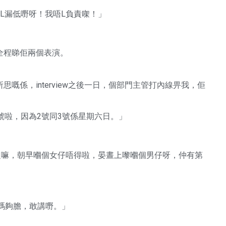
L漏低嘢呀！我唔L負責㗎！」
我全程睇佢兩個表演。
嘅係，interview之後一日，個部門主管打內線畀我，佢
號啦，因為2號同3號係星期六日。」
」
兩個人之嘛，朝早嗰個女仔唔得啦，晏晝上嚟嗰個男仔呀，仲有第
碼夠膽，敢講嘢。」