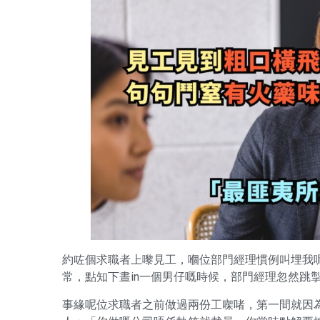
約咗個求職者上嚟見工，嗰位部門經理慣例叫埋我呢個
常，點知下晝in一個男仔嘅時候，部門經理忽然跳
事緣呢位求職者之前做過兩份工㗎啫，第一間就因為公