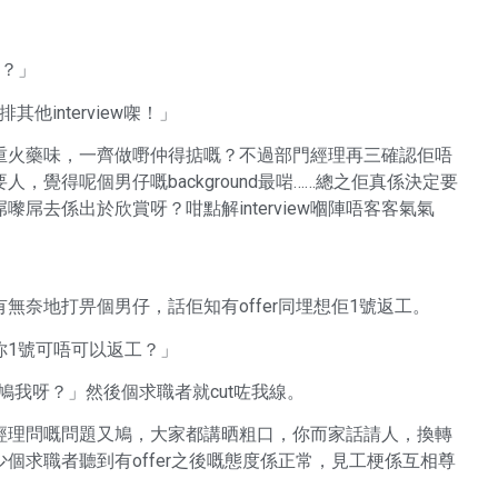
得？」
interview㗎！」
重火藥味，一齊做嘢仲得掂嘅？不過部門經理再三確認佢唔
要人，覺得呢個男仔嘅background最啱……總之佢真係決定要
屌去係出於欣賞呀？咁點解interview嗰陣唔客客氣氣
奈地打畀個男仔，話佢知有offer同埋想佢1號返工。
問你1號可唔可以返工？」
鳩我呀？」然後個求職者就cut咗我線。
經理問嘅問題又鳩，大家都講晒粗口，你而家話請人，換轉
個求職者聽到有offer之後嘅態度係正常，見工梗係互相尊