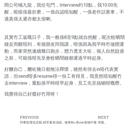
間公司喺九龍，我住屯門，Interview約10點，我10:00先
醒，呢樣係最折磨，一係自認唔知醒，一係老作話塞車，不
過真係太遲亦都太假喇。
其實冇工返嘅日子，我一般係8至9點就自然醒，呢次較晒鬧
鐘反而醒唔到，有個朋友同我講，咁係因為我平時冇做開運
動，而家突然連續幾日跑步，體力透支大咗，個人自然攰過
之前，可能係咁先至會較晒鬧鐘都遲過平時起身。
好嬲自己，嬲咗幾日都無法釋懷，雖然有得去in唔代表實
請，但send咁多resume得一份工有得見，我竟然唔知醒冇
去interview，重點係平時咁早起身，見工先至搞啲咁嘅嘢。
我覺得自己好廢好冇用呀！
PREVIOUS
NEXT
同事歌聲似克勤 經常要表演娛賓
撞車No Show食物中毒 求職者約3次都in唔到