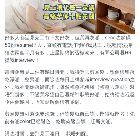
好多人都話見完工冇下文好灰，但我再灰啲，send咗起碼
50份resume出去，直頭冇電話打嚟約我見工，呢種情況持
續咗兩個半月有多，上星期終於否極泰來，有間公司嘅HR
搵我interview！
當時距離見工仲有幾日時間，我特登去剪頭髮，想個樣望落
乾淨啲，整齊啲，而除咗每日上網參考interview question之
外，我亦開始落街跑步，雖然臨急抱佛腳（臨急去運動）幫
唔到幾多，不過我希望自己嘅精神狀態好啲，始終褶咗喺屋
企兩個幾月，唔知點解個樣有啲頹。
剪頭髮無可避免要洗錢，但染髮就自己染，慳得就慳啦！先
前有啲color已經退色，乾脆染返全黑，想斯文啲。
講咗咁耐，去到見工嗰日……我唔知醒。