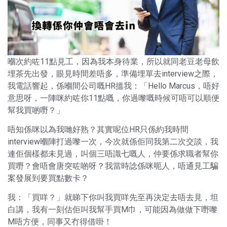
嗰次約咗11點見工，因為我本身待業，所以就同老豆老母飲
埋茶先出發，眼見時間差唔多，準備埋單去interview之際，
我電話響起，係嗰間公司嘅HR搵我：「Hello Marcus，唔好
意思呀，一陣咪約咗你11點嘅，你過嚟嘅時候可唔可以順便
幫我買啲嘢？」
唔知係咪以為我哋好熟？其實呢位HR只係約我時間
interview嗰陣打過嚟一次，今次就係佢同我第二次交談，我
連佢個樣都未見過，叫個三唔識七嘅人，仲要係求職者幫你
買嘢？會唔會唐突咗啲呀？我當時諗係咪呃人，唔通見工騙
案發展到要買點數卡？
我：「買咩？」就睇下你叫我買咩先至再決定去唔去見，坦
白講，我有一刻估佢叫我幫手買M巾，可能因為做做下嘢嚟
M唔方便，同事又冇得借啩！