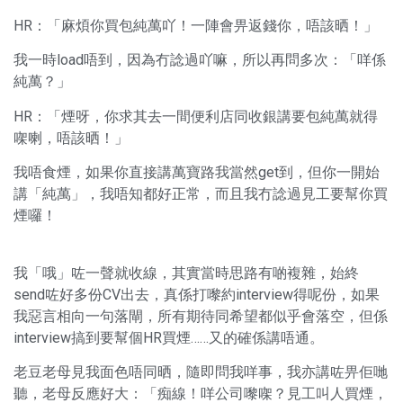
HR：「麻煩你買包純萬吖！一陣會畀返錢你，唔該晒！」
我一時load唔到，因為冇諗過吖嘛，所以再問多次：「咩係
純萬？」
HR：「煙呀，你求其去一間便利店同收銀講要包純萬就得
㗎喇，唔該晒！」
我唔食煙，如果你直接講萬寶路我當然get到，但你一開始
講「純萬」，我唔知都好正常，而且我冇諗過見工要幫你買
煙囉！
我「哦」咗一聲就收線，其實當時思路有啲複雜，始終
send咗好多份CV出去，真係打嚟約interview得呢份，如果
我惡言相向一句落閘，所有期待同希望都似乎會落空，但係
interview搞到要幫個HR買煙……又的確係講唔通。
老豆老母見我面色唔同晒，隨即問我咩事，我亦講咗畀佢哋
聽，老母反應好大：「痴線！咩公司嚟㗎？見工叫人買煙，