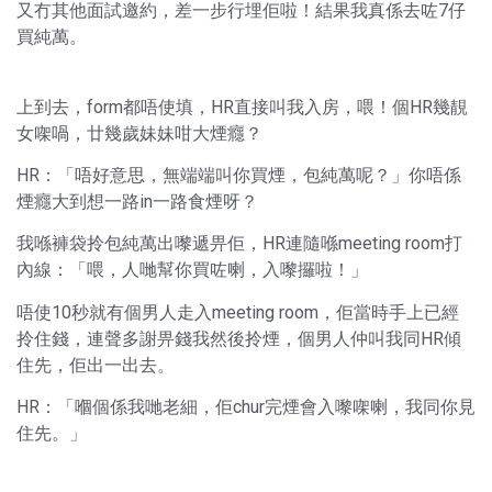
又冇其他面試邀約，差一步行埋佢啦！結果我真係去咗7仔
買純萬。
上到去，form都唔使填，HR直接叫我入房，喂！個HR幾靚
女㗎喎，廿幾歲妹妹咁大煙癮？
HR：「唔好意思，無端端叫你買煙，包純萬呢？」你唔係
煙癮大到想一路in一路食煙呀？
我喺褲袋拎包純萬出嚟遞畀佢，HR連隨喺meeting room打
內線：「喂，人哋幫你買咗喇，入嚟攞啦！」
唔使10秒就有個男人走入meeting room，佢當時手上已經
拎住錢，連聲多謝畀錢我然後拎煙，個男人仲叫我同HR傾
住先，佢出一出去。
HR：「嗰個係我哋老細，佢chur完煙會入嚟㗎喇，我同你見
住先。」