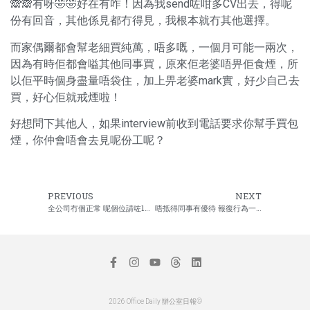
🙈🙈有呀🤣🤣好在有咋！因為我send咗咁多CV出去，得呢
份有回音，其他係見都冇得見，我根本就冇其他選擇。
而家偶爾都會幫老細買純萬，唔多嘅，一個月可能一兩次，
因為有時佢都會嗌其他同事買，原來佢老婆唔畀佢食煙，所
以佢平時個身盡量唔袋住，加上畀老婆mark實，好少自己去
買，好心佢就戒煙啦！
好想問下其他人，如果interview前收到電話要求你幫手買包
煙，你仲會唔會去見呢份工呢？
PREVIOUS
NEXT
全公司冇個正常 呢個位請咗10年
唔抵得同事有優待 報復行為一拍兩散
2026 Office Daily 辦公室日報©