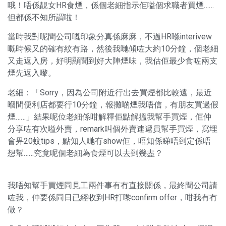
哦！唔係靚女HR食煙，係個老細指示佢嗌個求職者買煙……
但都係不知所謂啦！
當時我對呢間公司嘅印象分真係麻麻，不過HR喺interivew
嘅時候又的確有紋有路，然後我哋傾咗大約10分鐘，個老細
又走返入房，好明顯聞到好大陣煙味，我估佢最少食咗兩支
煙先返入嚟。
老細：「Sorry，因為公司附近行出去買煙都比較遠，最近
嗰間便利店都要行10分鐘，報攤啲煙我唔信，有朋友買過假
煙……」結果呢位老細係咁解釋佢點解搵我幫手買煙，佢仲
分享咗有次嗌外賣，remark叫個外賣速遞員幫手買煙，寫埋
會畀20蚊tips，點知人哋冇show佢，唔知係睇唔到定係唔
想幫……究竟呢個老細為食煙可以去到幾盡？
我唔知幫手買煙同見工兩件事有冇直接關係，最終間公司請
咗我，仲要係同日已經收到HR打嚟confirm offer，咁我有冇
做？