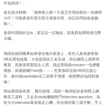
不知所謂！」
老豆就冷靜啲：「係咪呃人㗎？不過又冇理由呃你一包煙咁
少吖！可能真係冇煙又唔方便落街買，你記住問佢收返錢
喎！」
老母叫我唔好去in，老豆話一試無妨，因為買包煙唔係乜嘢
大錢。
我唔知相同嘅事如果發生喺大家身上，有冇人真係會幫個
HR去買包純萬，大前提係份工未見成，所以稱唔上係幫同
事買，而家係幫緊陌生人買，我反而唔係concern一包煙嘅
價值，我著眼嘅Point係～～～究竟係咩垃圾HR同垃圾公
司，會叫個candidate見工前幫手買煙，呢間嘢好似唔對路
喎！
而結果我係有買……幾廿蚊啫，我前一晚用咗好多時間上網
睇見工資料，又走去study嗰啲熱門interview question，為
咗今次interview真係落足心機，何況我待業三個月喇，手上