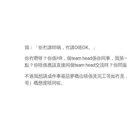
我：「佢冇講咩喎，冇講O唔OK。」
你冇嘢呀？你係HR，個team head係你同事，
點？你唔係應該直接同個team head交流咩？你問
不過我想講成件事最惡夢嘅位唔係見完工等如冇見，
哥）嘅態度唔同咗。