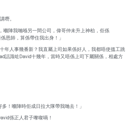
己講嘢。
係，嗰陣我哋喺另一間公司，偉哥仲未升上神枱，佢係
當佢係恩師，算係帶住我出身！」
還是十年人事幾番新？我直屬上司如果係好人，我都唔使搵工跳
ead話識咗David十幾年，當時又唔係上司下屬關係，相處方
好多！嗰陣時佢成日拉大隊帶我哋去！」
vid係正人君子嚟㗎喎！