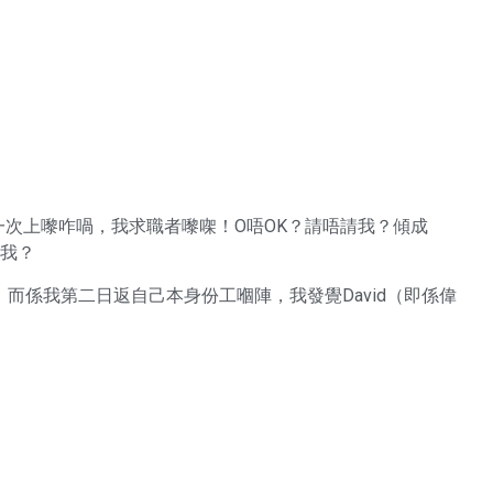
我第一次上嚟咋喎，我求職者嚟㗎！O唔OK？請唔請我？傾成
返我？
而係我第二日返自己本身份工嗰陣，我發覺David（即係偉