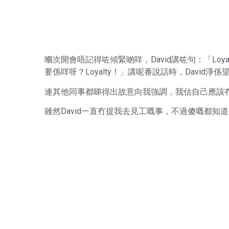
嗰次開會唔記得咗傾緊啲咩，David講咗句：「Loya
要係咩呀？Loyalty！」講呢番說話時，Davi
連其他同事都睇得出故意向我強調，我估自己應該冇f
雖然David一直冇提我去見工嘅事，不過傻嘅都知