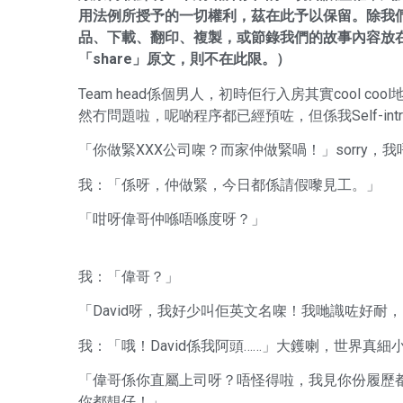
用法例所授予的一切權利，茲在此予以保留。除我
品、下載、翻印、複製，或節錄我們的故事內容放在其
「share」原文，則不在此限。）
Team head係個男人，初時佢行入房其實cool
然冇問題啦，呢啲程序都已經預咗，但係我Self-intro
「你做緊XXX公司㗎？而家仲做緊喎！」sorry，我唔
我：「係呀，仲做緊，今日都係請假嚟見工。」
「咁呀偉哥仲喺唔喺度呀？」
我：「偉哥？」
「David呀，我好少叫佢英文名㗎！我哋識咗好耐
我：「哦！David係我阿頭……」大鑊喇，世界真細
「偉哥係你直屬上司呀？唔怪得啦，我見你份履歷
你都靚仔！」