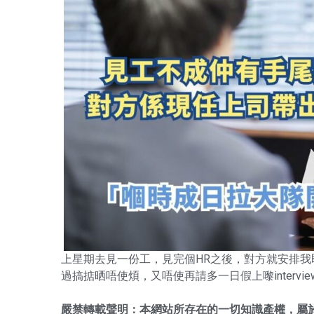
上星期去見一份工，見完個HR之後，對方就安排我即刻i
過搞掂晒唔使煩，又唔使再請多一日假上嚟interv
嚴禁轉載聲明：本網站所存在的一切知識產權，屬