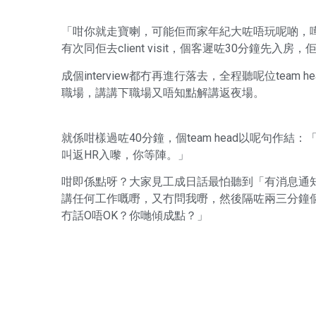
「咁你就走寶喇，可能佢而家年紀大咗唔玩呢啲，嘩
有次同佢去client visit，個客遲咗30分鐘先入房
成個interview都冇再進行落去，全程聽呢位team
職場，講講下職場又唔知點解講返夜場。
就係咁樣過咗40分鐘，個team head以呢句作
叫返HR入嚟，你等陣。」
咁即係點呀？大家見工成日話最怕聽到「有消息通知你」，而
講任何工作嘅嘢，又冇問我嘢，然後隔咗兩三分鐘
冇話O唔OK？你哋傾成點？」