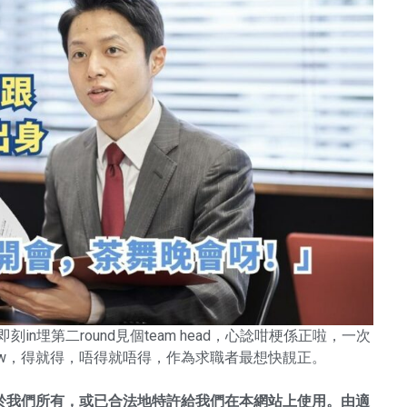
n埋第二round見個team head，心諗咁梗係正啦，一次
iew，得就得，唔得就唔得，作為求職者最想快靚正。
於我們所有，或已合法地特許給我們在本網站上使用。由適