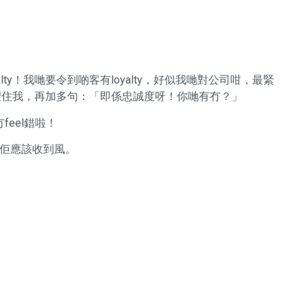
lty！我哋要令到啲客有loyalty，好似我哋對公司咁，最緊
d淨係望住我，再加多句：「即係忠誠度呀！你哋有冇？」
eel錯啦！
道佢應該收到風。