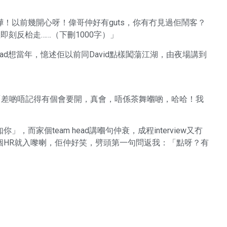
！以前幾開心呀！偉哥仲好有guts，你有冇見過佢鬧客？
，佢即刻反枱走……（下刪1000字）」
 head想當年，憶述佢以前同David點樣闖蕩江湖，由夜場講到
結：「差啲唔記得有個會要開，真會，唔係茶舞嗰啲，哈哈！我
家個team head講嗰句仲衰，成程interview又冇
個HR就入嚟喇，佢仲好笑，劈頭第一句問返我：「點呀？有