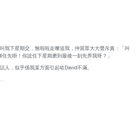
明明叫我下星期交，無啦啦走嚟追我，仲當眾大大聲斥責：「叫
睇住先啩！你諗住下星期磨到最後一刻先畀我呀？」
話人，似乎係我某方面引起咗David不滿。
…