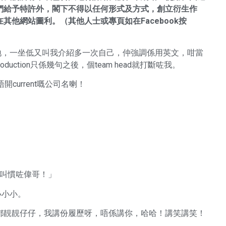
們給予特許外，閣下不得以任何形式及方式，創立衍生作
他網站圖利。（其他人士或專頁如在Facebook按
 cool地，一坐低又叫我介紹多一次自己，仲強調係用英文，咁當
duction只係幾句之後，個team head就打斷咗我。
開current嘅公司名喇！
，叫慣咗偉哥！」
小小小。
都靚靚仔仔，我講份履歷呀，唔係講你，哈哈！講笑講笑！