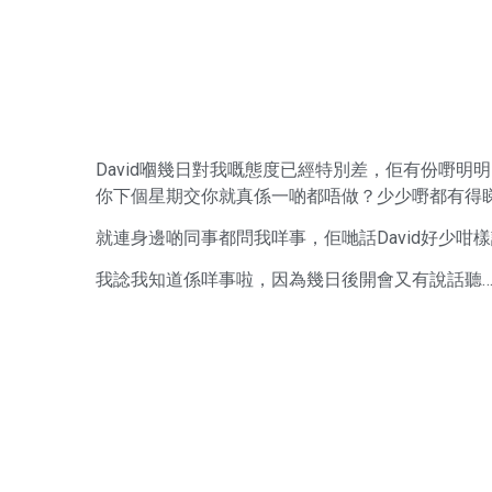
David嗰幾日對我嘅態度已經特別差，佢有份嘢
你下個星期交你就真係一啲都唔做？少少嘢都有得
就連身邊啲同事都問我咩事，佢哋話David好少咁樣
我諗我知道係咩事啦，因為幾日後開會又有說話聽…