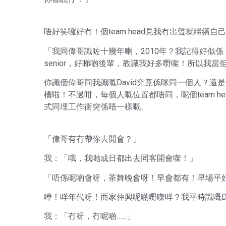
唔好笑囉好冇！個team head見我冇出聲就繼續自
「我同偉哥識咗十幾年喇，2010年？我記得好似
senior，好睇啲後輩，教識我好多嘢㗎！所以我
你識個偉哥同我識嘅David究竟係咪同一個人？
槽啦！不過咁，每個人嘅位置都唔同，呢個team h
式同埋工作衝突係唔一樣嘅。
「偉哥有冇帶你去開會？」
我：「哦，我哋成日都出去同客開會㗎！」
「唔係呢啲會呀，茶舞晚會呀！早會都有！早場平
嘩！咩年代呀！而家仲興呢啲嘢㗎咩？我平時識嘅Da
我：「冇呀，冇呢啲……」