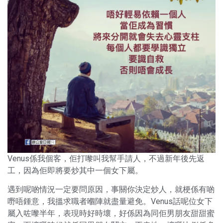
Venus係我個客，佢打嚟叫我幫手請人，不過新年後先返
工，因為佢即將要炒其中一個女下屬。
遇到呢啲情況一定要問原因，事關你決定炒人，就梗係有啲
嘢唔鍾意，我搵求職者嗰陣就盡量避免。Venus話呢位女下
屬入咗嚟半年，表現時好時壞，好係因為同佢男朋友甜甜蜜