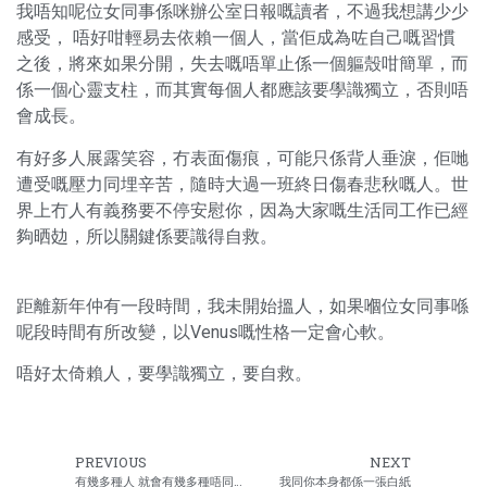
我唔知呢位女同事係咪辦公室日報嘅讀者，不過我想講少少
感受， 唔好咁輕易去依賴一個人，當佢成為咗自己嘅習慣
之後，將來如果分開，失去嘅唔單止係一個軀殼咁簡單，而
係一個心靈支柱，而其實每個人都應該要學識獨立，否則唔
會成長。
有好多人展露笑容，冇表面傷痕，可能只係背人垂淚，佢哋
遭受嘅壓力同埋辛苦，隨時大過一班終日傷春悲秋嘅人。世
界上冇人有義務要不停安慰你，因為大家嘅生活同工作已經
夠晒攰，所以關鍵係要識得自救。
距離新年仲有一段時間，我未開始搵人，如果嗰位女同事喺
呢段時間有所改變，以Venus嘅性格一定會心軟。
唔好太倚賴人，要學識獨立，要自救。
PREVIOUS
NEXT
有幾多種人 就會有幾多種唔同性格
我同你本身都係一張白紙