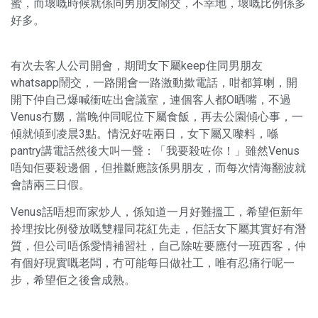
蜜，而壞嘅時候就係同男朋友鬧交，不幸地，壞嘅比例係多
好多。
有次去客人公司開會，期間女下屬keep住同男朋友
whatsapp鬧交，一路開會一路激動撳電話，咁都算喇，開
開下仲自己爆喊衝咗出會議室，連個客人都O晒嘴，不過
Venus冇嬲，當晚仲同呢位下屬食飯，再去公園傾心事，一
傾就傾到凌晨3點。情況好咗兩日，女下屬又嚟料，喺
pantry講電話然後大叫一聲：「我要殺咗你！」雖然Venus
唔知佢要殺邊個，但推斷應該係男朋友，而每次情海翻波就
會請兩三日假。
Venus話唔想而家炒人，係知道一月好難搵工，希望佢新年
拎埋按比例發放嘅雙糧同花紅先走，佢話女下屬其實好有潛
質，但公司唔係愛情補習社，自己除咗要應付一班西客，仲
有個好現實嘅老闆，冇可能每日做社工，唯有忍痛行呢一
步，希望佢之後會成熟。