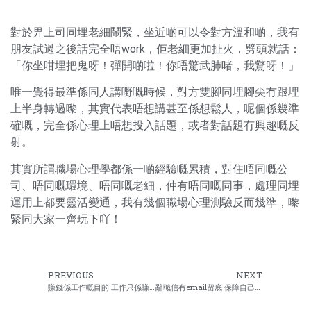
對於畀上司同埋老細鬧緊，坐近啲可以令對方溫和啲，我有
朋友試過之後話完全唔work，佢老細更加扯火，劈頭就話：
「你坐咁埋把鬼呀！彈開啲啦！你唔驚武肺啫，我驚呀！」
唯一覺得最準係同人講嘢嘅時候，對方雙腳同埋腳尖冇跟埋
上半身轉過嚟，其實代表唔想講甚至係想鬆人，呢個係幾準
確嘅，完全係心理上唔想投入話題，或者對話題冇興趣嘅反
射。
其實所謂職場心理學都係一啲經驗嘅累積，對住唔同嘅公
司、唔同嘅環境、唔同嘅老細，仲有唔同嘅同事，處理同埋
運用上都要靈活變通，我有幾個職場心理測驗反而幾準，嚟
緊同大家一齊玩下吖！
PREVIOUS
NEXT
賺錢係工作嘅目的 工作只係賺錢嘅方式
辭職信有email留底 保障自己免爭拗