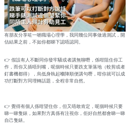
有朋友分享咗一啲職場心理學，我同幾位同事做過測試，開
估結果之前，不如你都睇下認唔認同。
👉 假設有人不斷同你發牢騷或者講無聊嘢，係咁阻住你工
作，而你又插唔到嘴，呢個時候只要跌支筆落地（較剪或者
釘書機都得），烏低身執起嗰陣順便講句嘢，咁你就可以成
功打斷對方同埋轉話題，全程非常自然。
👉 覺得有個人係咁望住你，但又唔敢肯定，呢個時候只要
睇一睇隻錶，如果對方真係有注視你，佢好自然都會睇一睇
自己隻錶。