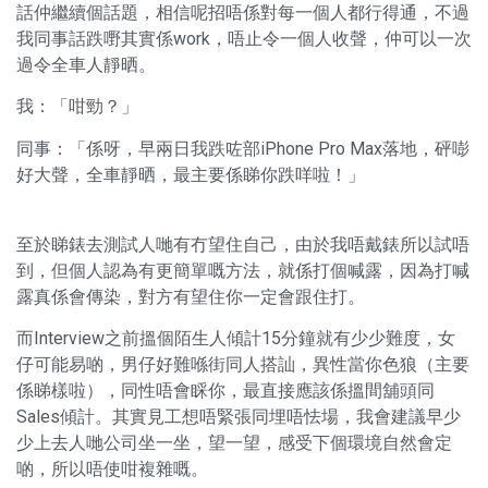
話仲繼續個話題，相信呢招唔係對每一個人都行得通，不過
我同事話跌嘢其實係work，唔止令一個人收聲，仲可以一次
過令全車人靜晒。
我：「咁勁？」
同事：「係呀，早兩日我跌咗部iPhone Pro Max落地，砰嘭
好大聲，全車靜晒，最主要係睇你跌咩啦！」
至於睇錶去測試人哋有冇望住自己，由於我唔戴錶所以試唔
到，但個人認為有更簡單嘅方法，就係打個喊露，因為打喊
露真係會傳染，對方有望住你一定會跟住打。
而Interview之前搵個陌生人傾計15分鐘就有少少難度，女
仔可能易啲，男仔好難喺街同人搭訕，異性當你色狼（主要
係睇樣啦），同性唔會睬你，最直接應該係搵間舖頭同
Sales傾計。其實見工想唔緊張同埋唔怯場，我會建議早少
少上去人哋公司坐一坐，望一望，感受下個環境自然會定
啲，所以唔使咁複雜嘅。