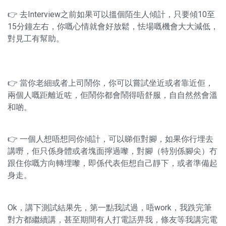
👉 去Interview之前如果可以搵個陌生人傾計，只要傾10至
15分鐘左右，你嘅心情就會好放鬆，怯場嘅機會大大減低，
對見工有幫助。
👉 當你老細或者上司鬧你，你可以嘗試坐近或者靠近佢，
兩個人嘅距離近咗，佢鬧你都會鬧得唔舒服，自自然然會溫
和啲。
👉 一個人想唔想同你傾計，可以睇佢對腳，如果你行埋去
講嘢，佢只係身體或者塊面擰過嚟，對腳（特別係腳尖）冇
跟住你嘅方向轉埋嚟，即係代表佢想自己靜下，或者準備起
身走。
Ok，講下測試結果先，第一點我試過，唔work，我跌完筆
對方都繼續講，甚至期間有人打電話畀我，條友等我講完電