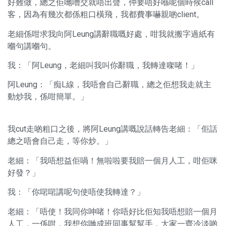
好難做，總之佢哋嘈交就唔出聲，仲要唔好喺呢個時候call
客，因為有幾次都係粗口橫飛，我都費事嚇親啲client。
老細係咁求我向阿Leung講辭職嘅好處，咁我就搬字過紙有
嗰句講嗰句。
我：「阿Leung，老細叫我叫你辭職，我轉達㗎啫！」
阿Leung：「痴L線，我唔會自己辭職，總之佢想我走就主
動炒我，係咁簡單。」
我cut走啲粗口之後，將阿Leung講嘅說話轉告老細：「佢話
總之唔會自己走，等你炒。」
老細：「我唔想益佢喎！無啦啦要我賠一個月人工，咁佢咪
好發？」
我：「你啱啱講呢句使唔使我轉達？」
老細：「唔使！我同你呻啫！你唔好比佢知我唔想賠一個月
人工，一係咁，我想你哋成班同事幫幫手，大家一齊冷淡啲