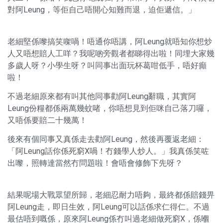
對阿Leung，等佢自己唔開心知難而退，迫佢遞信。」
老細堅係嚟搞笑㗎喎！唔通你唔講，阿Leung就唔知你想炒
人又唔想賠人工咩？我呢啲旁觀者都睇得出啦！同埋大家幾
多歲人呀？小學生呀？叫同事出面玩杯葛咁低手，唔好癲
啦！
不過老細原來都有叫其他同事勸阿Leung辭職，其實阿
Leung份糧都係兩萬幾蚊啫，你唔想見到佢咪自己落刀囉，
又唔係要賠二十幾萬！
後來有個同事又真係走去勸阿Leung，然後再覆返老細：
「阿Leung話你係死窮X喎！冇錢學人炒人。」我真係笑咗
出嚟，照轉達當然冇問題啦！會唔會修飾下先呀？
結果呢場大戰眾望所歸，老細忍耐力唔夠，最終都係賠錢畀
阿Leung走，即日生效，阿Leung可以話係求仁得仁。不過
最估唔到嘅係，原來阿Leung係冇叫過老細做死窮X，係嗰