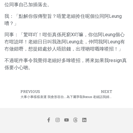
位同事自己加插落去。
我：「點解你假傳聖旨？唔驚老細拎住呢個位同阿Leung
嘈？」
同事：「驚咩吖！咁佢真係死窮X吖嘛，你估阿Leung個心
冇咁諗咩！老細日日叫我氹阿Leung走，仲問我阿Leung有
冇做錯嘢，想捉錯處炒人唔賠錢，出埋啲咁嘅嗱喳招！」
不過呢件事令我覺得老細好多嗱喳招，將來如果我resign真
係要小心啲。
PREVIOUS
NEXT
大事小事樣樣衰運 我會形容自己係極致黑
為下屬爭取Bonus 老細話我婦人之仁