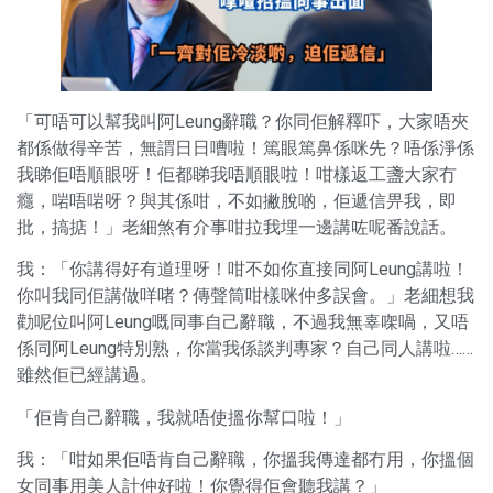
「可唔可以幫我叫阿Leung辭職？你同佢解釋吓，大家唔夾
都係做得辛苦，無謂日日嘈啦！篤眼篤鼻係咪先？唔係淨係
我睇佢唔順眼呀！佢都睇我唔順眼啦！咁樣返工盞大家冇
癮，啱唔啱呀？與其係咁，不如撇脫啲，佢遞信畀我，即
批，搞掂！」老細煞有介事咁拉我埋一邊講咗呢番說話。
我：「你講得好有道理呀！咁不如你直接同阿Leung講啦！
你叫我同佢講做咩啫？傳聲筒咁樣咪仲多誤會。」老細想我
勸呢位叫阿Leung嘅同事自己辭職，不過我無辜㗎喎，又唔
係同阿Leung特別熟，你當我係談判專家？自己同人講啦……
雖然佢已經講過。
「佢肯自己辭職，我就唔使搵你幫口啦！」
我：「咁如果佢唔肯自己辭職，你搵我傳達都冇用，你搵個
女同事用美人計仲好啦！你覺得佢會聽我講？」