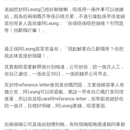
老細想炒阿Leung已經好耐㗎喇，唔係用一兩件事可以做總
結，因為佢兩個嘅芥蒂係日積月累，不過引爆點係早排老細
當住咁多人面前爆阿Leung：「你係唔係唔想做啫？冇問題
呀！你辭職吖嘛！」
最正係阿Leung當眾答返佢：「我點解要自己辭職呀？你想
我走咪直接炒我囉！」
其實都唔需要解釋個分別喺邊，公司炒你，賠一個月人工，
你自己遞信，一係坐足30日，一係賠錢畀公司早走。
至於咩reference letter會寫衰你嘅問題，主要係睇當事人有
幾介意，阿Leung可以咁霸氣，應該一早有自己嘅打算同埋
後著，所以佢並唔care咩reference letter，佢寧願老細炒佢
賠一個月，目標好明確，阿Leung要錢，唔需要面。
佢兩個喺公司真係由朝嘈到晚，有時我哋呢啲塘邊鶴同事都