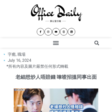
字癒
,
職場
July 16, 2024
*所有內容及圖片嚴禁任何形式轉載
老細想炒人唔賠錢 嗱喳招搵同事出面