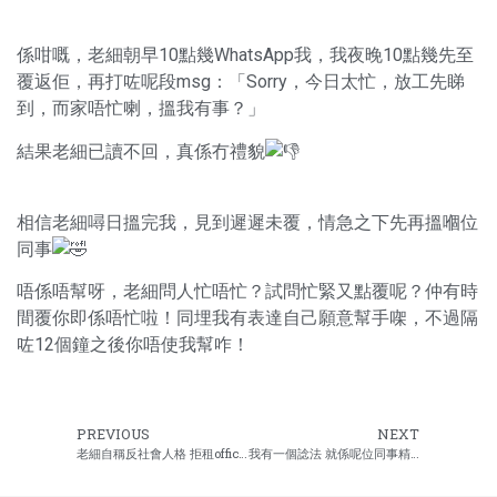
係咁嘅，老細朝早10點幾WhatsApp我，我夜晚10點幾先至
覆返佢，再打咗呢段msg：「Sorry，今日太忙，放工先睇
到，而家唔忙喇，搵我有事？」
結果老細已讀不回，真係冇禮貌
相信老細噚日搵完我，見到遲遲未覆，情急之下先再搵嗰位
同事
唔係唔幫呀，老細問人忙唔忙？試問忙緊又點覆呢？仲有時
間覆你即係唔忙啦！同埋我有表達自己願意幫手㗎，不過隔
咗12個鐘之後你唔使我幫咋！
PREVIOUS
NEXT
老細自稱反社會人格 拒租office慳燈油火蠟
我有一個諗法 就係呢位同事精神有問題