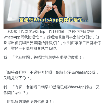
「麻Q煩！以為老細出trip可以輕鬆啲，點知佢噚日晏晝
WhatsApp問我忙唔忙？」我唔知呢位同事之前忙唔忙，但
睇得出佢從噚日晏晝開始變得好忙，忙到而家第二日都未停
過，難怪一有喘息機會就向我呻。
我：「老細咁問，答唔忙就預咗有嘢要你做啦！」
「點答都死啦！不過好奇怪囉！點解佢淨係WhatsApp我，
又唔見問下你？」
我：「有呀！老細噚日朝早10點幾已經WhatsApp我啦！又
係問忙唔忙？」
「咁點解叫我做唔叫你做呀？」