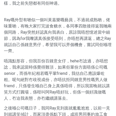
樣，我之前失戀都有同佢呻過。
Ray嘅外型有啲似一個叫黃嘉樂嘅藝員，不過就成熟啲，佬
味重啲，有晚大家打完波食糖水，各同事四散後得返我哋兩
個同路，Ray突然好認真向我表白，原諒我唔想憶述當中細
節，因為for我嚟講真係接受唔到，亦唔想再講返，總之Ray
就話自己係鍾意男仔，希望我可以畀個機會，嘗試同佢喺埋
一齊。
唔識點形容，但我百份百鍾意女仔，hehe冇諗過，亦唔想
諗，我承認當時係覺得難頂，如果佢輩份方面唔係公司嘅
senior，而係年紀相若嘅平輩friend，我估自己應該爆咗
粗。呢句絕對冇歧視成份，亦唔抗拒同鍾意男性嘅男人做
friend，只係發生喺自己身上真係唔得，所以我當晚就以講
笑方式打圓場，係咁叫阿Ray唔好玩，佢係一個好識做嘅
人，冇迫我表態，亦冇繼續講落去。
之後喺公司嘅日子，我同Ray見到面就尷尷尬尬，以前一見
到就講笑傾計，而家頂盡係點下頭，成班男同事約放工食