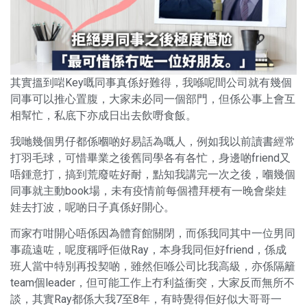
其實搵到啱Key嘅同事真係好難得，我喺呢間公司就有幾個
同事可以推心置腹，大家未必同一個部門，但係公事上會互
相幫忙，私底下亦成日出去飲嘢食飯。
我哋幾個男仔都係嗰啲好易話為嘅人，例如我以前讀書經常
打羽毛球，可惜畢業之後舊同學各有各忙，身邊啲friend又
唔鍾意打，搞到荒廢咗好耐，點知我講完一次之後，嗰幾個
同事就主動book場，未有疫情前每個禮拜梗有一晚會柴娃
娃去打波，呢啲日子真係好開心。
而家冇咁開心唔係因為體育館關閉，而係我同其中一位男同
事疏遠咗，呢度稱呼佢做Ray，本身我同佢好friend，係成
班人當中特別再投契啲，雖然佢喺公司比我高級，亦係隔籬
team個leader，但可能工作上冇利益衝突，大家反而無所不
談，其實Ray都係大我7至8年，有時覺得佢好似大哥哥一