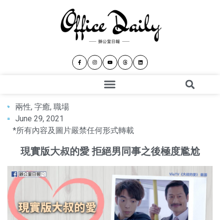
兩性
,
字癒
,
職場
June 29, 2021
*所有內容及圖片嚴禁任何形式轉載
現實版大叔的愛 拒絕男同事之後極度尷尬