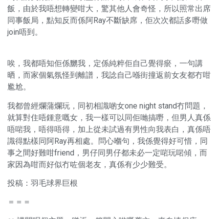
飯，由於我唔想轉變咁大，驚其他人會奇怪，所以照常出席
同事飯局，點知反而係阿Ray不斷缺席，佢次次都話多嘢做
join唔到。
唉，我都唔知佢係嬲我，定係純粹佢自己覺得瘀，一句講
晒，而家個氣氛怪到離譜，我諗自己喺街撞返前女友都冇咁
尷尬。
我都曾經爛蒲爛玩，同初相識啲女one night stand冇問題，
就算對住唔鍾意嘅女，我一樣可以同佢哋搞嘢，但男人真係
唔啱我，唔得唔得，加上從未試過有男性向我表白，真係唔
識得點樣同阿Ray再相處。問心嗰句，我係覺得好可惜，同
事之間好難咁friend，男仔同男仔都未必一定啱玩啱傾，而
家因為咁而好似冇咗個老友，真係有少少難受。
投稿：羽毛球界巨根
＝＝＝